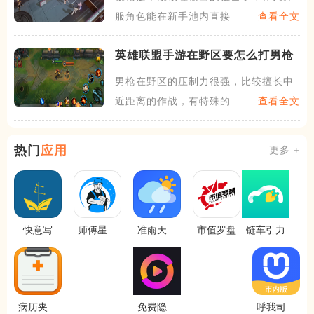
服角色能在新手池内直接自选
查看全文
英雄联盟手游在野区要怎么打男枪
男枪在野区的压制力很强，比较擅长中
近距离的作战，有特殊的普攻
查看全文
热门
应用
更多 +
快意写
师傅星球
准雨天气
市值罗盘
链车引力
接单软件
通
病历夹经
免费隐私
呼我司机