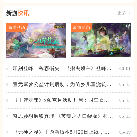
典版
播放器
市内版
新游
快讯
更多 +
新游动态
新游动态
即刻登峰，称霸指尖！《指尖领主》登峰测
06-01
试火热进行中
壹元赋梦公益计划启动，为苗乡儿童浇筑梦
05-13
想之路！
《王牌竞速》x领克月活动开启：国车喜迎
05-13
进阶，福利不停！
奇思妙想解锁真理 《英魂之刃口袋版》苍天
05-13
之拳新皮肤上线
《无神之界》手游新版本5月20日上线，女
05-19