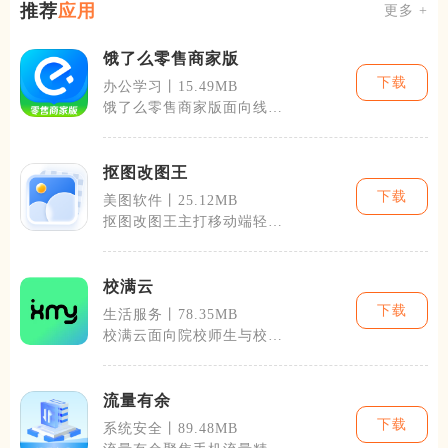
推荐
应用
更多 +
饿了么零售商家版
下载
办公学习丨15.49MB
饿了么零售商家版面向线上
便利店、生鲜超市、烟酒副
食等实体零售
抠图改图王
下载
美图软件丨25.12MB
抠图改图王主打移动端轻量
化图片抠取与后期编辑，不
少普通用户和
校满云
下载
生活服务丨78.35MB
校满云面向院校师生与校内
管理人员搭建一站式线上校
园服务平台，
流量有余
下载
系统安全丨89.48MB