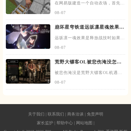
在网易版建造一个自动农场，首先找
到一块地形，这块地形最好在村
08-07
崩坏星穹铁道远坂凛星魂效果是
什么
远坂凛一魂效果是释放战技时如果消
耗了三十点以上的宝石能量，会
08-07
荒野大镖客OL被悲伤淹没怎么
做
被悲伤淹没是荒野大镖客OL机遇之
地主线的收尾任务，承接前面泰
08-07
关于我们
|
联系我们
|
商务洽谈
|
免责声明
家长监护
|
帮助中心
|
网站地图
|