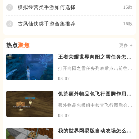
模拟经营类手游如何选择
7
15款
古风仙侠类手游合集推荐
8
16款
热点
聚焦
更多 +
王者荣耀世界向阳之雪任务怎么
做
打开向阳之雪任务列表后点击前往探
索，然后传送到任务点旁边的梦
08-07
饥荒额外物品包飞行图腾作用是
什么
额外物品包模组中检查飞行图腾会显
示当前位置为伊始之地，伊始之
08-07
我的世界网易版自动农场怎么建
造