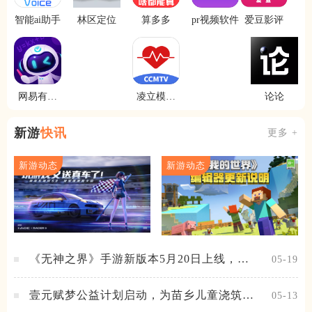
智能ai助手
林区定位
算多多
pr视频软件
爱豆影评
网易有道
凌立模拟
论论
智学
教具
新游
快讯
更多 +
新游动态
新游动态
《无神之界》手游新版本5月20日上线，女
05-19
神降临，守护相伴
壹元赋梦公益计划启动，为苗乡儿童浇筑梦
05-13
想之路！