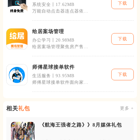
下载
系统安全丨17.62MB
万能自动点击器连点器依托
手机无障碍服务运行，无需
获取设备RO
给居案场管理
下载
办公学习丨20.98MB
给居案场管理聚焦房产售楼
处全场景运营打造移动管理
工具，覆盖置
师傅星球接单软件
下载
生活服务丨93.95MB
师傅星球接单软件面向家具
安装、家电配送、搬运维修
等线下技能从
相关
礼包
更多 +
《航海王强者之路》》8月媒体礼包