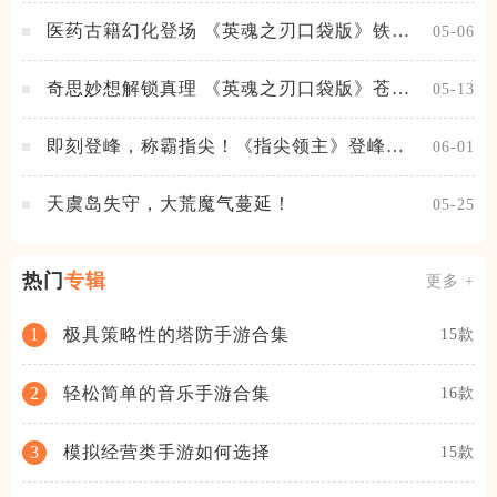
医药古籍幻化登场 《英魂之刃口袋版》铁扇
05-06
公主新皮肤抢先看
奇思妙想解锁真理 《英魂之刃口袋版》苍天
05-13
之拳新皮肤上线
即刻登峰，称霸指尖！《指尖领主》登峰测
06-01
试火热进行中
天虞岛失守，大荒魔气蔓延！
05-25
热门
专辑
更多 +
极具策略性的塔防手游合集
1
15款
轻松简单的音乐手游合集
2
16款
模拟经营类手游如何选择
3
15款