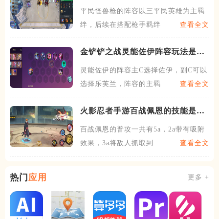
玩
平民怪兽枪的阵容以三平民英雄为主羁
绊，后续在搭配枪手羁绊组成
查看全文
金铲铲之战灵能佐伊阵容玩法是什
么
灵能佐伊的阵容主C选择佐伊，副C可以
选择乐芙兰，阵容的主羁绊
查看全文
火影忍者手游百战佩恩的技能是什
么
百战佩恩的普攻一共有5a，2a带有吸附
效果，3a将敌人抓取到
查看全文
热门
应用
更多 +