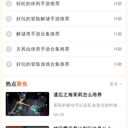
轻松的休闲手游推荐
4
16款
好玩的冒险解谜手游推荐
5
16款
解谜类手游合集推荐
6
15款
古风仙侠类手游合集推荐
7
16款
好玩的冒险游戏合集推荐
8
16款
热点
聚焦
更多 +
遗忘之海茉莉怎么培养
茉莉的被动可以在队友攻击的时候，
有概率发动一次协战，场上的暗
08-08