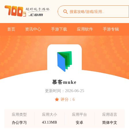
首页
资讯中心
手游下载
应用软件
手游专辑
慕客muke
更新时间：2026-06-25
评分：6
应用类型
应用大小
应用平台
应用语言
43.13MB
办公学习
安卓
简体中文