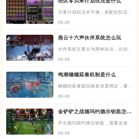
绝区零贝果计划玩法是什么
贝果计划玩法并不难，搭配好队伍和
装备，进图后开始搜各种箱子，
08-08
燕云十六声伙伴系统怎么玩
伙伴系统主要分为两种玩法，分别是
闲意值和寻野值，将伙伴召唤出
08-08
鸣潮穗穗延奏机制是什么
穗穗的延奏跟回路条深度绑定，通过
积攒芳菲信来为队友提供不同的
08-08
金铲铲之战德玛约德尔钥匙怎么
玩
开出德玛跟约德尔钥匙，需要去凑约
德尔跟德玛西亚羁绊，阵容在前
08-08