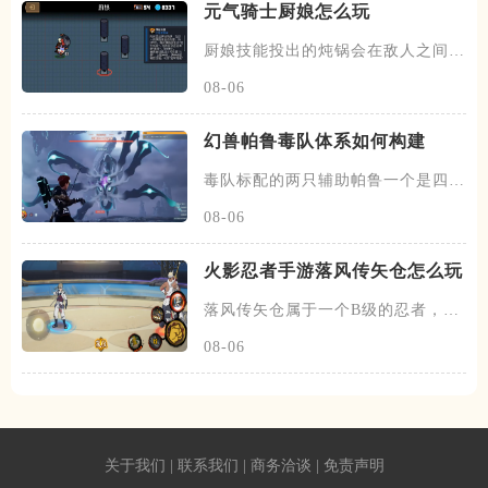
元气骑士厨娘怎么玩
厨娘技能投出的炖锅会在敌人之间反
复弹跳，每次反弹都会生成一份
08-06
幻兽帕鲁毒队体系如何构建
毒队标配的两只辅助帕鲁一个是四星
蛊刺妖，可以提供中毒状态百分
08-06
火影忍者手游落风传矢仓怎么玩
落风传矢仓属于一个B级的忍者，带
有特殊的尾兽机制，在开局会跟
08-06
关于我们
|
联系我们
|
商务洽谈
|
免责声明