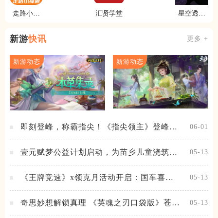
走路小神
汇贤学堂
星空透明
通
视频壁纸
新游
快讯
更多 +
新游动态
新游动态
即刻登峰，称霸指尖！《指尖领主》登峰测
06-01
试火热进行中
壹元赋梦公益计划启动，为苗乡儿童浇筑梦
05-13
想之路！
《王牌竞速》x领克月活动开启：国车喜迎
05-13
进阶，福利不停！
奇思妙想解锁真理 《英魂之刃口袋版》苍天
05-13
之拳新皮肤上线