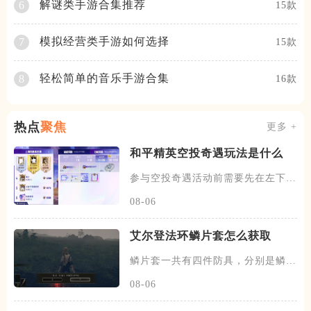
解谜类手游合集推荐
6
15款
模拟经营类手游如何选择
7
15款
轻松简单的音乐手游合集
8
16款
热点
聚焦
更多 +
和平精英空投奇遇玩法是什么
参与空投奇遇活动前需要先在左下角
选择战区，确定完毕后在该活动
08-06
艾尔登法环鳞片套怎么获取
鳞片套一共有四件防具，分别是鳞片
头盔、鳞片铠甲、以及鳞片臂甲
08-06