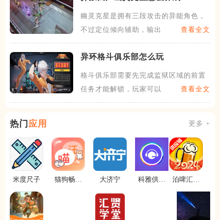
幽灵克星是拥有三段攻击的异能角色，
不过定位倾向辅助，输出来源
查看全文
异环格斗俱乐部怎么玩
格斗俱乐部需要先完成监狱区域的前置
任务才能解锁，玩家可以在异
查看全文
热门
应用
更多 +
米度尺子
猫狗畅聊
大济宁
科雅供热
泊啤汇供
翻译器
维修宝app
应链