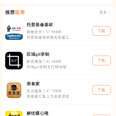
推荐
应用
更多 +
托普装修基材
下载
购物支付丨57.99MB
托普装修基材面向装修工
长、装饰企业与自住业主，
聚焦装修辅材线
区域gif录制
下载
影音播放丨42.44MB
区域gif录制主打移动端自
定义选区GIF动图捕捉，适
配日常教
美食家
下载
生活服务丨47.70MB
美食家汇集上万道菜谱资
源，面向日常下厨人群、厨
艺新手以及美食
解忧暖心喵