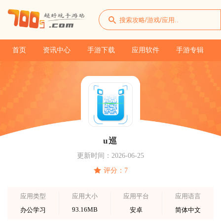
首页
资讯中心
手游下载
应用软件
手游专辑
u巡
更新时间：2026-06-25
评分：7
应用类型
应用大小
应用平台
应用语言
93.16MB
办公学习
安卓
简体中文