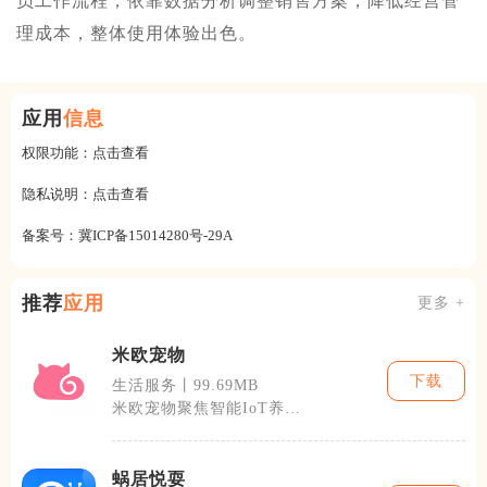
员工作流程，依靠数据分析调整销售方案，降低经营管
理成本，整体使用体验出色。
应用
信息
权限功能：
点击查看
隐私说明：
点击查看
备案号：
冀ICP备15014280号-29A
推荐
应用
更多 +
米欧宠物
下载
生活服务丨99.69MB
米欧宠物聚焦智能IoT养宠
硬件联动服务，整合设备管
控、宠物健
蜗居悦耍