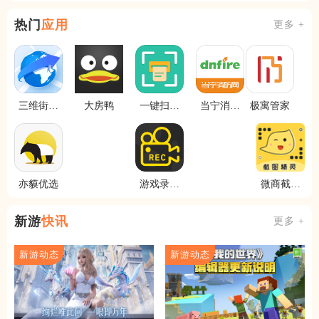
热门
应用
更多 +
三维街景
大房鸭
一键扫描
当宁消防
极寓管家
地图
文档
网
亦貘优选
游戏录屏
微商截图
王
精灵
新游
快讯
更多 +
新游动态
新游动态