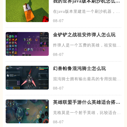
我的世界java版本刷沙机怎么建
造
在java版本里建造一个刷沙机器，首
先需要先找到末地的传送门
08-07
金铲铲之战祖安炸弹人怎么玩
炸弹人是一个五费的英雄，祖安狙神
以及约德尔人三个羁绊，技能主
08-07
幻兽帕鲁混沌骑士怎么玩
混沌骑士拥有输出最高的专用技能双
枪一闪，伤害打满的情况下输出
08-07
英雄联盟手游什么英雄适合搭配
克格莫
克格莫是一个射手英雄，比较适合走
下路的位置，在下路线上需要搭
08-07