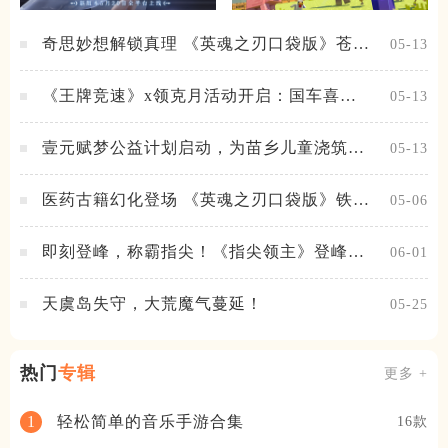
奇思妙想解锁真理 《英魂之刃口袋版》苍天
05-13
之拳新皮肤上线
《王牌竞速》x领克月活动开启：国车喜迎
05-13
进阶，福利不停！
壹元赋梦公益计划启动，为苗乡儿童浇筑梦
05-13
想之路！
医药古籍幻化登场 《英魂之刃口袋版》铁扇
05-06
公主新皮肤抢先看
即刻登峰，称霸指尖！《指尖领主》登峰测
06-01
试火热进行中
天虞岛失守，大荒魔气蔓延！
05-25
热门
专辑
更多 +
轻松简单的音乐手游合集
1
16款