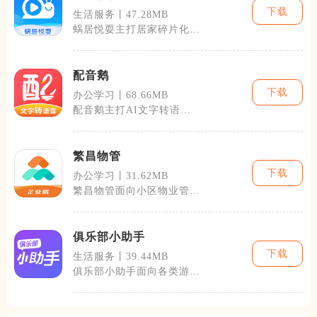
下载
生活服务丨47.28MB
蜗居悦耍主打居家碎片化休
闲，适配居家、通勤等零碎
空闲时段，整
配音鹅
下载
办公学习丨68.66MB
配音鹅主打AI文字转语音
合成，面向自媒体博主、个
体商户、教育
繁昌物管
下载
办公学习丨31.62MB
繁昌物管面向小区物业管理
人员打造移动办公平台，打
通监管部门、
俱乐部小助手
下载
生活服务丨39.44MB
俱乐部小助手面向各类游戏
俱乐部运营者与普通玩家打
造一体化线上