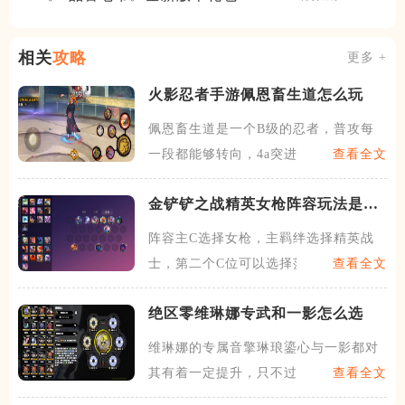
相关
攻略
更多 +
火影忍者手游佩恩畜生道怎么玩
佩恩畜生道是一个B级的忍者，普攻每
一段都能够转向，4a突进带
查看全文
金铲铲之战精英女枪阵容玩法是什
么
阵容主C选择女枪，主羁绊选择精英战
士，第二个C位可以选择莎弥
查看全文
绝区零维琳娜专武和一影怎么选
维琳娜的专属音擎琳琅鎏心与一影都对
其有着一定提升，只不过在收
查看全文