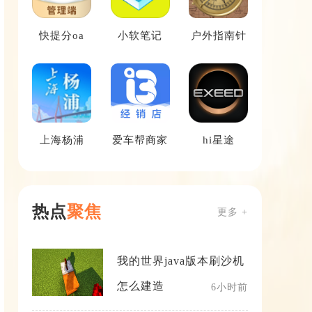
快提分oa
小软笔记
户外指南针
上海杨浦
爱车帮商家
hi星途
热点
聚焦
更多 +
我的世界java版本刷沙机
怎么建造
6小时前