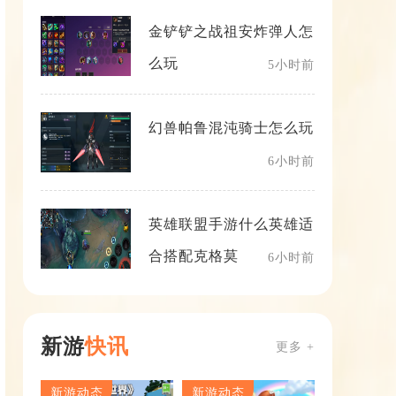
金铲铲之战祖安炸弹人怎
么玩
5小时前
幻兽帕鲁混沌骑士怎么玩
6小时前
英雄联盟手游什么英雄适
合搭配克格莫
6小时前
新游
快讯
更多 +
新游动态
新游动态