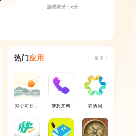
游戏评分：6分
热门
应用
更多 +
知心每日天
梦想来电
衣协同
气预报