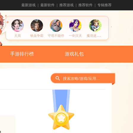
最新游戏
最新软件
推荐游戏
推荐软件
专辑推荐
魔
境迷宫大冒险
天局
铁血争霸
守塔不能停
一剑灭天
手游排行榜
游戏礼包
间
1