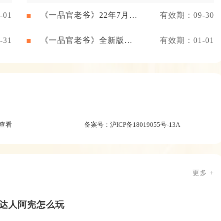
01
《一品官老爷》22年7月新
有效期：09-30
闻礼包
31
《一品官老爷》全新版本
有效期：01-01
礼包
查看
备案号：
沪ICP备18019055号-13A
更多 +
达人阿宪怎么玩