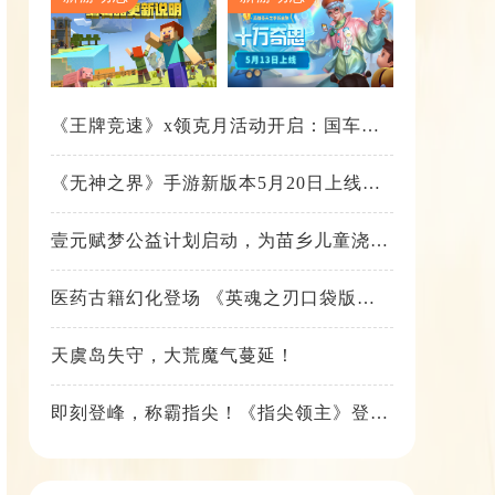
《王牌竞速》x领克月活动开启：国车喜
迎进阶，福利不停！
《无神之界》手游新版本5月20日上线，
女神降临，守护相伴
壹元赋梦公益计划启动，为苗乡儿童浇筑
梦想之路！
医药古籍幻化登场 《英魂之刃口袋版》
铁扇公主新皮肤抢先看
天虞岛失守，大荒魔气蔓延！
即刻登峰，称霸指尖！《指尖领主》登峰
测试火热进行中