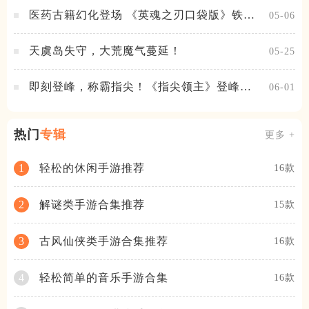
医药古籍幻化登场 《英魂之刃口袋版》铁扇
05-06
公主新皮肤抢先看
天虞岛失守，大荒魔气蔓延！
05-25
即刻登峰，称霸指尖！《指尖领主》登峰测
06-01
试火热进行中
热门
专辑
更多 +
轻松的休闲手游推荐
1
16款
解谜类手游合集推荐
2
15款
古风仙侠类手游合集推荐
3
16款
轻松简单的音乐手游合集
4
16款