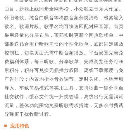
草莓免费音乐依托多渠道正版音乐资源库持续更新
曲目，新歌上线同步全网热榜，小众独立音乐人作品、
怀旧老歌、纯音白噪音等稀缺音频分类清晰，检索输入
歌名、歌词片段、歌手名均可快速匹配对应音源。首页
采用轻量化分层布局，顶部实时更新全网热歌榜单，中
部推送贴合用户听歌习惯的个性化歌单，底部固定播放
控制栏，切换页面无需中断音频播放。平台设置完善免
费福利体系，每日听歌、分享歌单、完成浏览任务可积
累积分，积分可兑换无损播放权限、离线下载额度与免
广告时段；内置均衡器音效调节、定时关闭、本地音频
导入、车载简易模式等实用工具，支持歌曲一键分享至
社交软件，缓存文件统一归类管理，离线出行无需消耗
流量，整体功能围绕免费听歌需求搭建，无多余付费诱
导弹窗干扰收听过程。
应用特色