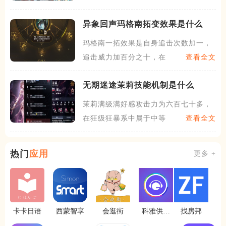
异象回声玛格南拓变效果是什么
玛格南一拓效果是自身追击次数加一，
追击威力加百分之十，在BO
查看全文
无期迷途茉莉技能机制是什么
茉莉满级满好感攻击力为六百七十多，
在狂级狂暴系中属于中等水平
查看全文
热门
应用
更多 +
卡卡日语
西蒙智享
会逛街
科雅供热
找房邦
维修宝app