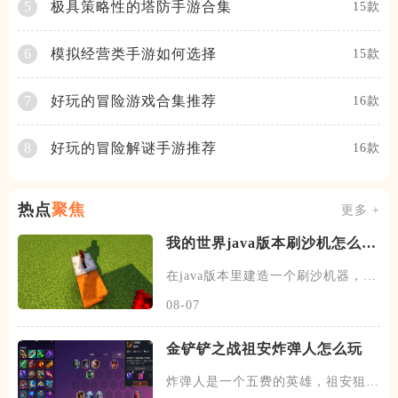
极具策略性的塔防手游合集
5
15款
模拟经营类手游如何选择
6
15款
好玩的冒险游戏合集推荐
7
16款
好玩的冒险解谜手游推荐
8
16款
热点
聚焦
更多 +
我的世界java版本刷沙机怎么建
造
在java版本里建造一个刷沙机器，首
先需要先找到末地的传送门
08-07
金铲铲之战祖安炸弹人怎么玩
炸弹人是一个五费的英雄，祖安狙神
以及约德尔人三个羁绊，技能主