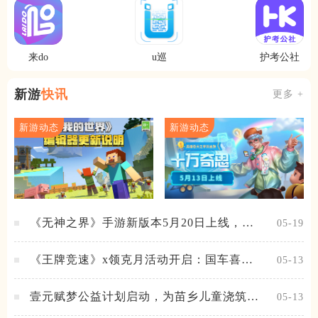
来do
u巡
护考公社
新游
快讯
更多 +
新游动态
新游动态
《无神之界》手游新版本5月20日上线，女
05-19
神降临，守护相伴
《王牌竞速》x领克月活动开启：国车喜迎
05-13
进阶，福利不停！
壹元赋梦公益计划启动，为苗乡儿童浇筑梦
05-13
想之路！