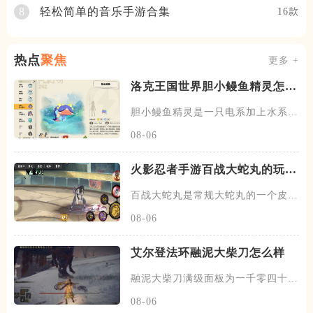
轻松简单的音乐手游合集
8
16款
热点
聚焦
更多 +
洛克王国世界胆小鳗鱼精灵怎么
样
胆小鳗鱼精灵是一只电系加上水系的
精灵，一共是有两个阶段，胆小
08-06
火影忍者手游百战大蛇丸的玩法
是什么
百战大蛇丸是常规大蛇丸的一个皮肤
系列，这个百战皮肤系列会改变
08-06
艾尔登法环融泥大柴刀怎么样
融泥大柴刀满级面板为一千零四十五
点，其中有一百六十多魔力面板
08-06