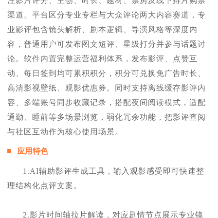
注影片评分、主创、时长、题材、票房及线下排片购票
渠道。平台区分专业专栏与大众评论两大内容赛道，专
业影评包含镜头解析、剧本逻辑、导演风格等深度内
容，普通用户可发布图文短评、星级打分并参与话题讨
论。软件内置完整运营福利体系，发布影评、点赞互
动、每日签到均可累积积分，积分可兑换免广告时长、
高清影视壁纸、观影优惠券。同时支持离线缓存影评内
容、多端账号同步收藏记录，搭配夜间阅读模式，适配
通勤、睡前等多场景浏览，弱化冗余功能，把影评查阅
与社区互动作为核心使用场景。
应用特色
1.AI辅助影评生成工具，输入观影感受即可快速整
理结构化点评文案。
2.影片时间轴拉片解读，对应剧情节点展示专业镜