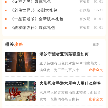
《无神之界》媒体礼包
有效期：01-01
《剑侠世界3》公测大礼包
有效期：12-31
《一品官老爷》全新版本礼包
有效期：01-01
《战双帕弥什》媒体礼包
有效期：01-01
相关
攻略
更多 +
潮汐守望者亚琪菈强度如何
亚琪菈拥有出色的对空AOE输出能力，
满级攻击为三千九百八十多
查看全文
火影忍者手游六尾鸣人用什么密卷
六尾鸣人的普攻机动性比较强，而且普
攻每一段期间都能自由转向，
查看全文