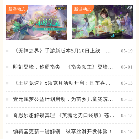
新游动态
新游动态
《无神之界》手游新版本5月20日上线，女
05-19
神降临，守护相伴
即刻登峰，称霸指尖！《指尖领主》登峰测
06-01
试火热进行中
《王牌竞速》x领克月活动开启：国车喜迎
05-13
进阶，福利不停！
壹元赋梦公益计划启动，为苗乡儿童浇筑梦
05-13
想之路！
奇思妙想解锁真理 《英魂之刃口袋版》苍天
05-13
之拳新皮肤上线
编辑器更新一键解锁！纵享丝滑开发体验！
05-18