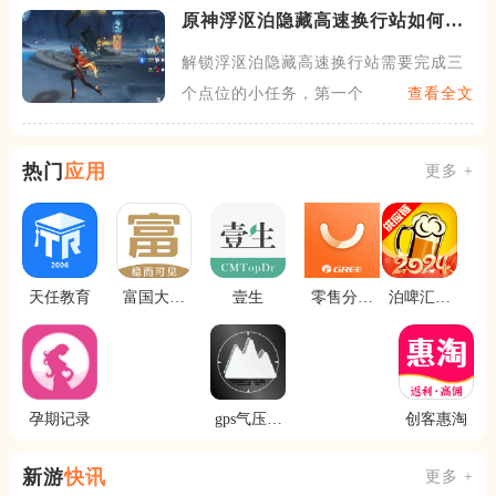
原神浮沤泊隐藏高速换行站如何解
锁
解锁浮沤泊隐藏高速换行站需要完成三
个点位的小任务，第一个点位
查看全文
热门
应用
更多 +
天任教育
富国大通
壹生
零售分销
泊啤汇供
基金
平台
应链
孕期记录
gps气压海
创客惠淘
拔测量
新游
快讯
更多 +