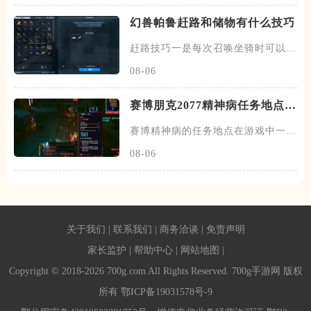
幻兽帕鲁赶路和储物有什么技巧
赶路技巧一是每次召唤坐骑时可以按
住F键再按E键召唤，这样召唤
08-06
赛博朋克2077精神病任务地点在
哪
赛博精神病的任务地点在游戏中一共
有十七个，在沃森区有六个，在
08-06
关于我们
|
联系我们
|
商务洽谈
|
免责声明
家长监护
|
帮助中心
|
网站地图
|
Copyright © 2018-2026 700g.com All Rights Reserved. 700g手游网 版权
所有
鄂ICP备19031578号-9