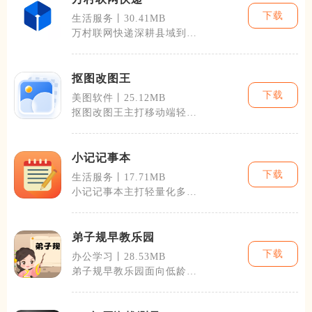
下载
生活服务丨30.41MB
万村联网快递深耕县域到村
级的末端物流市场，补齐乡
村快递收发的
抠图改图王
下载
美图软件丨25.12MB
抠图改图王主打移动端轻量
化图片抠取与后期编辑，不
少普通用户和
小记记事本
下载
生活服务丨17.71MB
小记记事本主打轻量化多场
景文字记录，覆盖日常随
笔、工作纪要、
弟子规早教乐园
下载
办公学习丨28.53MB
弟子规早教乐园面向低龄儿
童搭建国学启蒙学习空间，
整合蒙学典籍