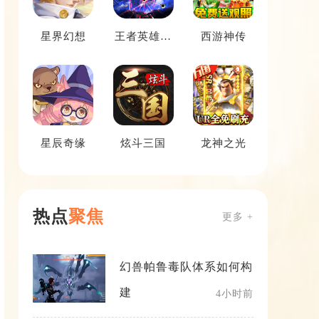
星界幻想
王者英雄之
西游神传
枪战传奇
星辰奇缘
炫斗三国
龙神之光
热点
聚焦
更多 +
幻兽帕鲁毒队体系如何构
建
4小时前