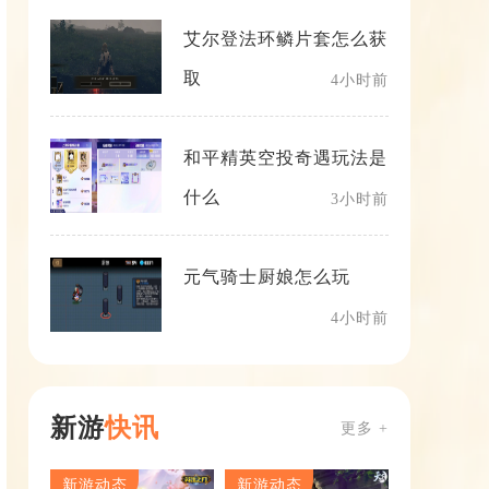
艾尔登法环鳞片套怎么获
取
4小时前
和平精英空投奇遇玩法是
什么
3小时前
元气骑士厨娘怎么玩
4小时前
新游
快讯
更多 +
新游动态
新游动态