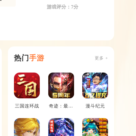
游戏评分：7分
热门
手游
更多 +
三国连环战
奇迹：最强
漫斗纪元
者