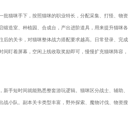
一批猫咪手下，按照猫咪的职业特长，分配采集、打怪、物资
启锻造室、种植园、合成台，产出进阶道具，用来提升猫咪各
往后的关卡，对猫咪整体战力搭配要求越高。日常登录、完成
时间盯着屏幕，空闲上线收取奖励即可，慢慢扩充猫咪阵容，
，新手短时间就能熟悉整套游玩逻辑。猫咪区分战士、辅助、
出战小队。副本关卡类型丰富，野外探索、魔物讨伐、物资搜