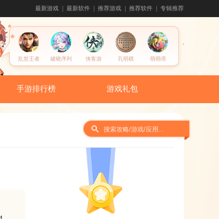
最新游戏
最新软件
推荐游戏
推荐软件
专辑推荐
乱世王者
破晓序列
侠客游
孔明棋
萌萌塔
手游排行榜
游戏礼包
间
4