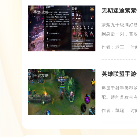
无期迷途萦萦
手游攻略
萦萦九十级满好
到身后一列，普攻
作者：老王
时间
英雄联盟手游
手游攻略
烬属于射手类型
配。烬的普攻带有
作者：凯瑞
时间