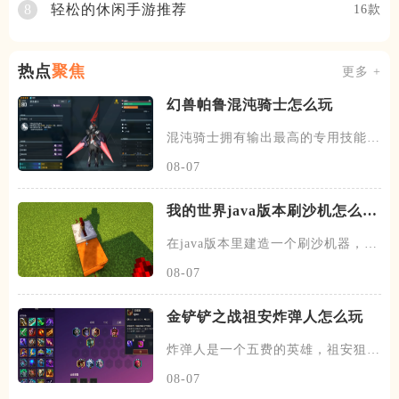
轻松的休闲手游推荐
8
16款
热点
聚焦
更多 +
幻兽帕鲁混沌骑士怎么玩
混沌骑士拥有输出最高的专用技能双
枪一闪，伤害打满的情况下输出
08-07
我的世界java版本刷沙机怎么建
造
在java版本里建造一个刷沙机器，首
先需要先找到末地的传送门
08-07
金铲铲之战祖安炸弹人怎么玩
炸弹人是一个五费的英雄，祖安狙神
以及约德尔人三个羁绊，技能主
08-07