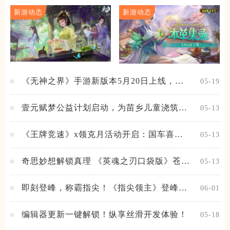
新游动态
新游动态
《无神之界》手游新版本5月20日上线，女
05-19
神降临，守护相伴
壹元赋梦公益计划启动，为苗乡儿童浇筑梦
05-13
想之路！
《王牌竞速》x领克月活动开启：国车喜迎
05-13
进阶，福利不停！
奇思妙想解锁真理 《英魂之刃口袋版》苍天
05-13
之拳新皮肤上线
即刻登峰，称霸指尖！《指尖领主》登峰测
06-01
试火热进行中
编辑器更新一键解锁！纵享丝滑开发体验！
05-18