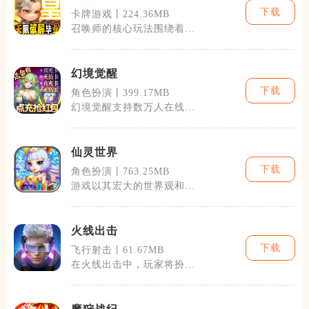
下载
卡牌游戏丨224.36MB
召唤师的核心玩法围绕着召
唤兽的收集、培养和战斗。
游戏提供了数
幻境觉醒
下载
角色扮演丨399.17MB
幻境觉醒支持数万人在线同
时进行游戏，玩家可以在这
个开放的世界
仙灵世界
下载
角色扮演丨763.25MB
游戏以其宏大的世界观和深
厚的文化底蕴立足于众多仙
侠游戏之中。
火线出击
下载
飞行射击丨61.67MB
在火线出击中，玩家将扮演
一名精英士兵，投身于全球
的冲突与战争