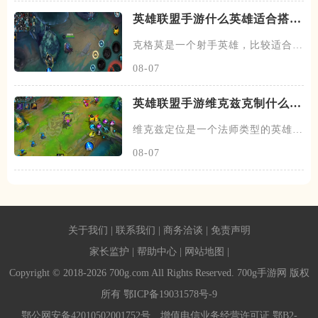
英雄联盟手游什么英雄适合搭配
克格莫
克格莫是一个射手英雄，比较适合走
下路的位置，在下路线上需要搭
08-07
英雄联盟手游维克兹克制什么英
雄
维克兹定位是一个法师类型的英雄，
常见的位置在中单，在中路线上
08-07
关于我们
|
联系我们
|
商务洽谈
|
免责声明
家长监护
|
帮助中心
|
网站地图
|
Copyright © 2018-2026 700g.com All Rights Reserved. 700g手游网 版权
所有
鄂ICP备19031578号-9
鄂公网安备42010502001752号
增值电信业务经营许可证 鄂B2-