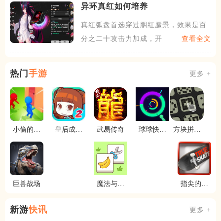
异环真红如何培养
真红弧盘首选穿过胭红蜃景，效果是百
分之二十攻击力加成，开大后
查看全文
热门
手游
更多 +
小偷的搬
皇后成长
武易传奇
球球快行
方块拼到
家公司
计划2
动
底
巨兽战场
魔法与消
指尖的滑
除
板
新游
快讯
更多 +