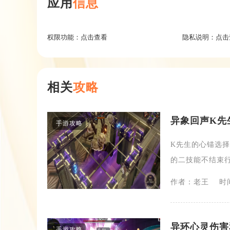
应用
信息
权限功能：
点击查看
隐私说明：
点击
相关
攻略
异象回声​K
手游攻略
K先生的心锚选
的二技能不结束行
作者：老王
时间
异环心灵伤害
手游攻略