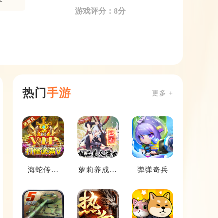
游戏评分：8分
热门
手游
更多 +
海蛇传奇
萝莉养成计
弹弹奇兵
（欢乐版）
划