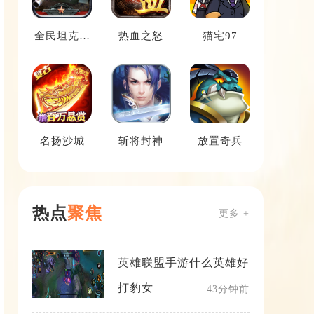
全民坦克联
热血之怒
猫宅97
盟
名扬沙城
斩将封神
放置奇兵
热点
聚焦
更多 +
英雄联盟手游什么英雄好
打豹女
43分钟前