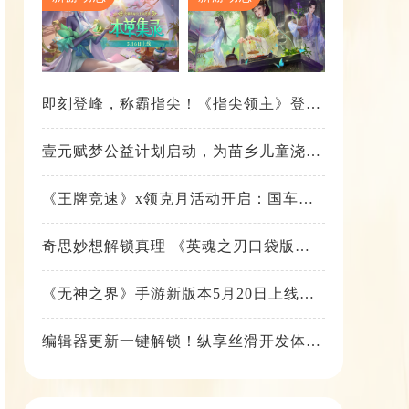
即刻登峰，称霸指尖！《指尖领主》登峰
测试火热进行中
壹元赋梦公益计划启动，为苗乡儿童浇筑
梦想之路！
《王牌竞速》x领克月活动开启：国车喜
迎进阶，福利不停！
奇思妙想解锁真理 《英魂之刃口袋版》
苍天之拳新皮肤上线
《无神之界》手游新版本5月20日上线，
女神降临，守护相伴
编辑器更新一键解锁！纵享丝滑开发体
验！