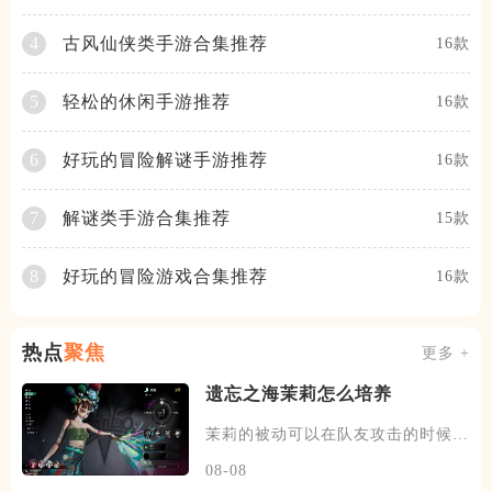
古风仙侠类手游合集推荐
4
16款
轻松的休闲手游推荐
5
16款
好玩的冒险解谜手游推荐
6
16款
解谜类手游合集推荐
7
15款
好玩的冒险游戏合集推荐
8
16款
热点
聚焦
更多 +
遗忘之海茉莉怎么培养
茉莉的被动可以在队友攻击的时候，
有概率发动一次协战，场上的暗
08-08