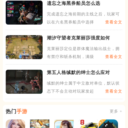
遗忘之海黑券船员怎么选
完成遗忘之海前期的主线之后，玩家可
以在六名黑券船员中选择一个
查看全文
潮汐守望者克莱丽莎强度如何
克莱丽莎定位是群体魔法输出战士，拥
有禁疗和斩杀机制，满级攻击
查看全文
第五人格缄默的绅士怎么应对
缄默的绅士属于中立敌对单位，默认状
态下不会主动对玩家发起攻击
查看全文
热门
手游
更多 +