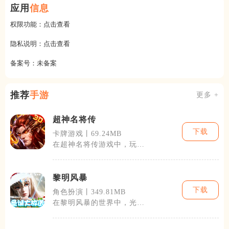
应用
信息
权限功能：
点击查看
隐私说明：
点击查看
备案号：
未备案
推荐
手游
更多 +
超神名将传
下载
卡牌游戏丨69.24MB
在超神名将传游戏中，玩家
可以体验到丰富的游戏内
容。游戏提供大
黎明风暴
下载
角色扮演丨349.81MB
在黎明风暴的世界中，光与
暗的冲突从未停歇。玩家将
置身于这场永