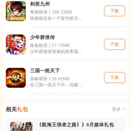
剑笑九州
下载
角色扮演丨598.23MB
游戏设定在一个架空的古代
武侠世界，其中蕴含着复杂
的江湖恩怨和
少年群侠传
下载
角色扮演丨27.72MB
少年群侠传游戏的世界观宏
大，融合了中华上下五千年
的历史文化和
三国一统天下
下载
策略塔防丨39.65MB
在三国一统天下中，玩家不
仅能体验到传统的策略游戏
元素，如城市
相关
礼包
更多 +
《航海王强者之路》》8月媒体礼包