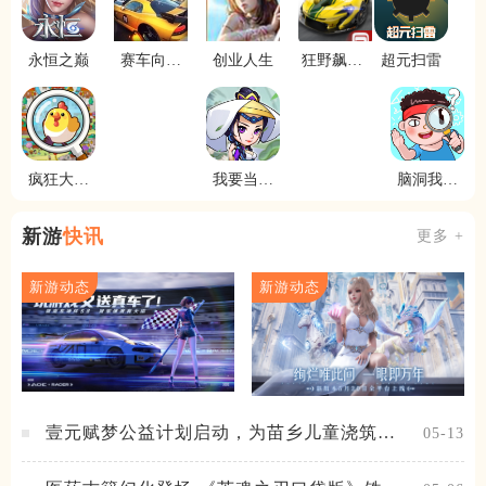
永恒之巅
赛车向前
创业人生
狂野飙车8
超元扫雷
冲
极速凌云
疯狂大寻
我要当掌
脑洞我最
宝
门
大
新游
快讯
更多 +
新游动态
新游动态
壹元赋梦公益计划启动，为苗乡儿童浇筑梦
05-13
想之路！