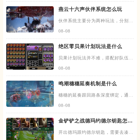
燕云十六声伙伴系统怎么玩
伙伴系统主要分为两种玩法，分别是
闲意值和寻野值，将伙伴召唤出
08-08
绝区零贝果计划玩法是什么
贝果计划玩法并不难，搭配好队伍和
装备，进图后开始搜各种箱子，
08-08
鸣潮穗穗延奏机制是什么
穗穗的延奏跟回路条深度绑定，通过
积攒芳菲信来为队友提供不同的
08-08
金铲铲之战德玛约德尔钥匙怎么
玩
开出德玛跟约德尔钥匙，需要去凑约
德尔跟德玛西亚羁绊，阵容在前