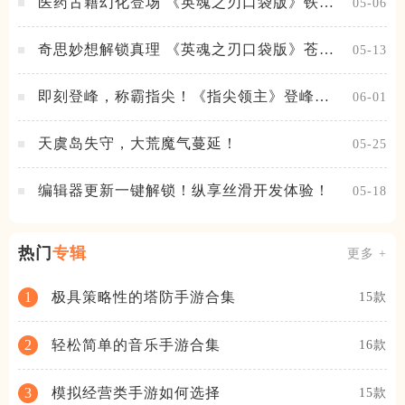
医药古籍幻化登场 《英魂之刃口袋版》铁扇
05-06
公主新皮肤抢先看
奇思妙想解锁真理 《英魂之刃口袋版》苍天
05-13
之拳新皮肤上线
即刻登峰，称霸指尖！《指尖领主》登峰测
06-01
试火热进行中
天虞岛失守，大荒魔气蔓延！
05-25
编辑器更新一键解锁！纵享丝滑开发体验！
05-18
热门
专辑
更多 +
极具策略性的塔防手游合集
1
15款
轻松简单的音乐手游合集
2
16款
模拟经营类手游如何选择
3
15款