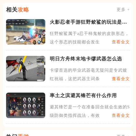
相关
攻略
更多 +
火影忍者手游狂野鲛鲨的玩法是什
么
狂野鲛鲨属于a忍干柿鬼鲛的皮肤形态，
这个形态的技能都会发生改
查看全文
明日方舟终末地卡缪武器怎么选
卡缪首选的毕业武器毫无疑问是专武镀
红祝福，这把武器主词条给高
查看全文
率土之滨避其锋芒有什么作用
避其锋芒是一个在准备回合就会生效的S
级防御类指挥战法，有效距
查看全文