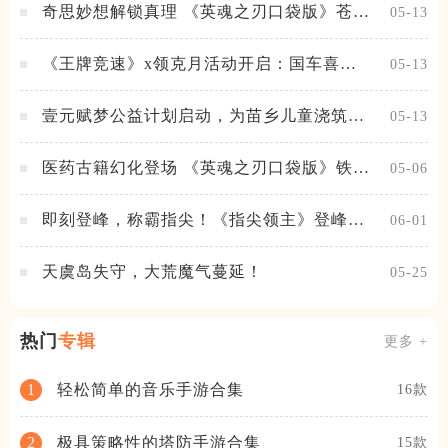
奇思妙想解锁真理 《英魂之刃口袋版》苍天
05-13
之拳新皮肤上线
《王牌竞速》x领克月活动开启：国车喜迎
05-13
进阶，福利不停！
壹元赋梦公益计划启动，为苗乡儿童浇筑梦
05-13
想之路！
医药古籍幻化登场 《英魂之刃口袋版》铁扇
05-06
公主新皮肤抢先看
即刻登峰，称霸指尖！《指尖领主》登峰测
06-01
试火热进行中
天虞岛失守，大荒魔气蔓延！
05-25
热门
专辑
更多 +
轻松简单的音乐手游合集
1
16款
极具策略性的塔防手游合集
2
15款