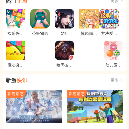
热门
手游
更多 +
欢乐砰砰
茶杯物语
梦仙
懂晓喵步
方块爱消
砰
行街
除
魔法碰碰
暗黑破坏
幼儿园数
消
神不朽
学
新游
快讯
更多 +
新游动态
新游动态