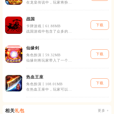
在龙皇传说中，玩家将扮演
一名拥有召唤龙的能力的英
雄，踏上探索
战国
下载
卡牌游戏丨61.88MB
战国游戏中包含了众多的游
戏元素，比如资源管理、城
市建设、军队
仙缘剑
下载
角色扮演丨59.32MB
仙缘剑将玩家带入了一个广
阔无垠的仙侠世界，这里有
着丰富的地图
热血王座
下载
角色扮演丨108.01MB
在热血王座中，玩家可以选
择不同的角色进行游戏，包
括勇猛的战士
相关
礼包
更多 +