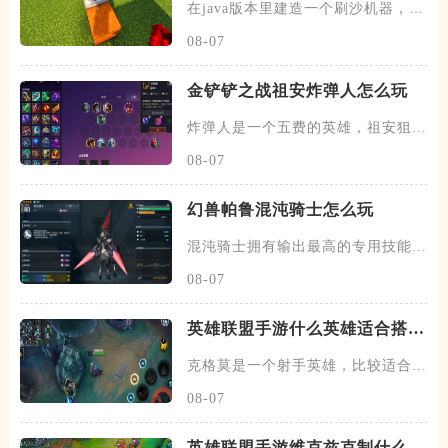
在java版本里建造一个刷沙机器，首
先需要先找到末地的传送门
08-07
金铲铲之战祖安炸弹人怎么玩
炸弹人是一个五费的英雄，祖安狙神
以及约德尔人三个羁绊，技能主
08-07
幻兽帕鲁混沌骑士怎么玩
混沌骑士拥有输出最高的专用技能双
枪一闪，伤害打满的情况下输出
08-07
英雄联盟手游什么英雄适合搭配
克格莫
克格莫是一个射手英雄，比较适合走
下路的位置，在下路线上需要搭
08-07
英雄联盟手游维克兹克制什么英