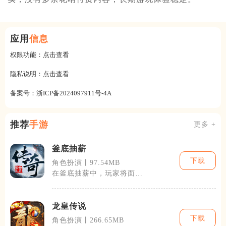
应用
信息
权限功能：
点击查看
隐私说明：
点击查看
备案号：
浙ICP备2024097911号-4A
推荐
手游
更多 +
釜底抽薪
下载
角色扮演丨97.54MB
在釜底抽薪中，玩家将面对
各种挑战和障碍，需要通过
收集资源、建
龙皇传说
下载
角色扮演丨266.65MB