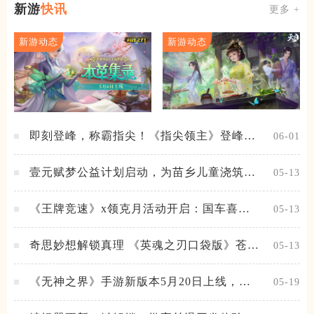
新游
快讯
更多 +
新游动态
新游动态
即刻登峰，称霸指尖！《指尖领主》登峰测
06-01
试火热进行中
壹元赋梦公益计划启动，为苗乡儿童浇筑梦
05-13
想之路！
《王牌竞速》x领克月活动开启：国车喜迎
05-13
进阶，福利不停！
奇思妙想解锁真理 《英魂之刃口袋版》苍天
05-13
之拳新皮肤上线
《无神之界》手游新版本5月20日上线，女
05-19
神降临，守护相伴