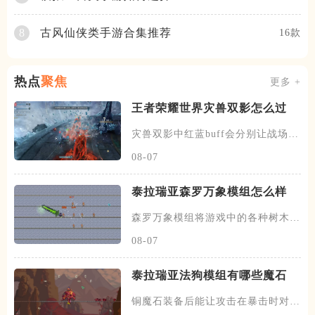
古风仙侠类手游合集推荐
8
16款
热点
聚焦
更多 +
王者荣耀世界灾兽双影怎么过
灾兽双影中红蓝buff会分别让战场升
温和降温，从而影响玩家的
08-07
泰拉瑞亚森罗万象模组怎么样
森罗万象模组将游戏中的各种树木都
改为了武器，像地表常见的普通
08-07
泰拉瑞亚法狗模组有哪些魔石
铜魔石装备后能让攻击在暴击时对敌
人造成电击buff，如果攻击