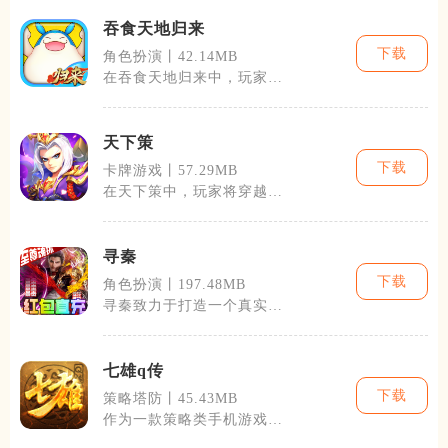
吞食天地归来
下载
角色扮演丨42.14MB
在吞食天地归来中，玩家将
扮演一名三国时期的英雄人
物，通过招募
天下策
下载
卡牌游戏丨57.29MB
在天下策中，玩家将穿越回
中国古代，成为一名志在四
方的霸主。游
寻秦
下载
角色扮演丨197.48MB
寻秦致力于打造一个真实还
原古代战争和生活的游戏世
界。游戏集结
七雄q传
下载
策略塔防丨45.43MB
作为一款策略类手机游戏，
七雄q传拥有着非常丰富的