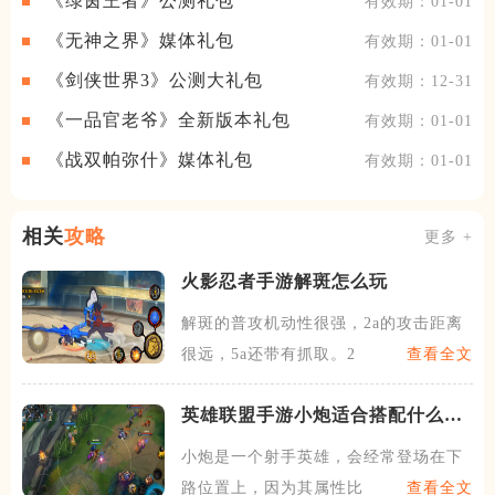
《绿茵王者》公测礼包
有效期：01-01
《无神之界》媒体礼包
有效期：01-01
《剑侠世界3》公测大礼包
有效期：12-31
《一品官老爷》全新版本礼包
有效期：01-01
《战双帕弥什》媒体礼包
有效期：01-01
相关
攻略
更多 +
火影忍者手游解斑怎么玩
解斑的普攻机动性很强，2a的攻击距离
很远，5a还带有抓取。2
查看全文
英雄联盟手游小炮适合搭配什么英
雄
小炮是一个射手英雄，会经常登场在下
路位置上，因为其属性比较全
查看全文