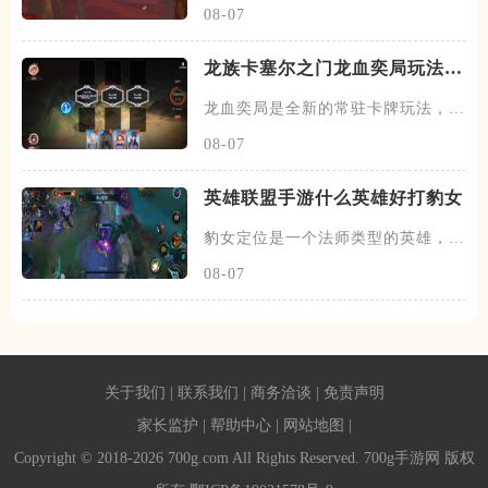
08-07
龙族卡塞尔之门龙血奕局玩法是
什么
龙血奕局是全新的常驻卡牌玩法，只
要所在服务器开服天数达到第十
08-07
英雄联盟手游什么英雄好打豹女
豹女定位是一个法师类型的英雄，有
特殊的双形态机制，比较适合走
08-07
关于我们
|
联系我们
|
商务洽谈
|
免责声明
家长监护
|
帮助中心
|
网站地图
|
Copyright © 2018-2026 700g.com All Rights Reserved. 700g手游网 版权