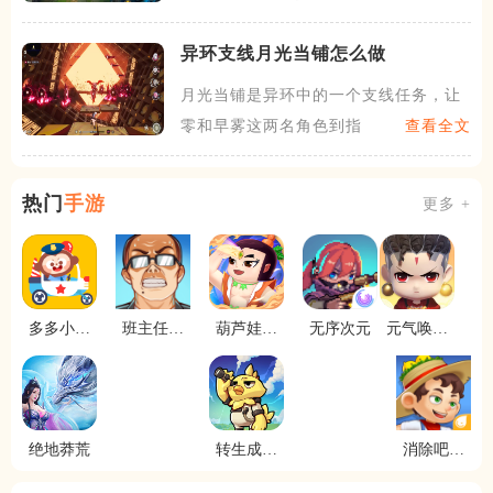
异环支线月光当铺怎么做
月光当铺是异环中的一个支线任务，让
零和早雾这两名角色到指定位
查看全文
热门
手游
更多 +
多多小警
班主任模
葫芦娃奇
无序次元
元气唤灵
察
拟器
幻世界
师先行服
绝地莽荒
转生成为
消除吧安
宠物大师
迪