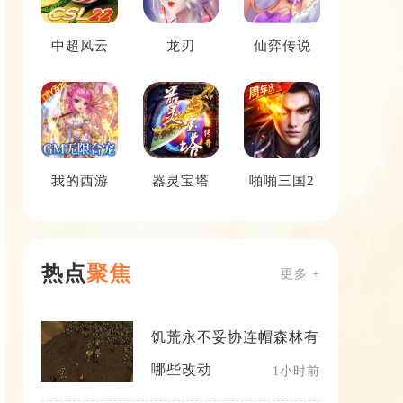
中超风云
龙刃
仙弈传说
我的西游
器灵宝塔
啪啪三国2
热点
聚焦
更多 +
饥荒永不妥协连帽森林有
哪些改动
1小时前