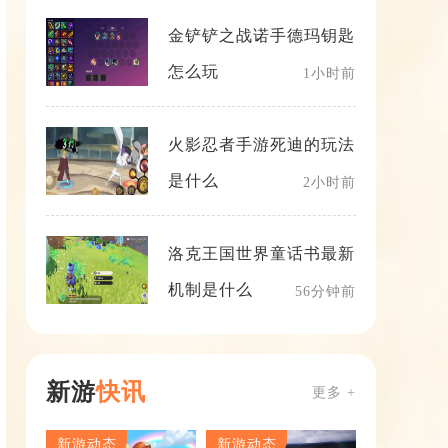
金铲铲之战诺手德玛钥匙
怎么玩
1小时前
火影忍者手游死迪的玩法
是什么
2小时前
洛克王国世界童话书最新
机制是什么
56分钟前
新游
快讯
更多 +
新游动态
新游动态