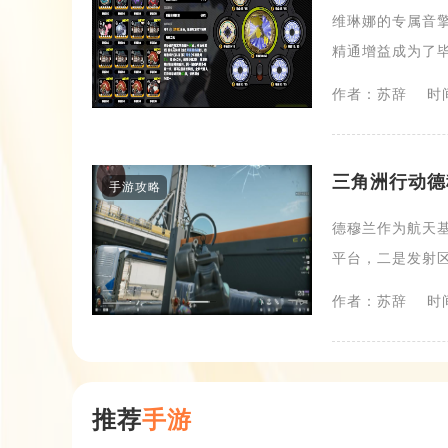
维琳娜的专属音
精通增益成为了毕
作者：苏辞
时间
三角洲行动德
手游攻略
德穆兰作为航天基
平台，二是发射区
作者：苏辞
时间
推荐
手游