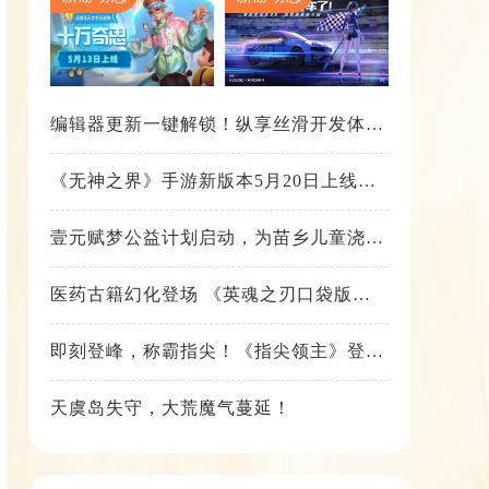
编辑器更新一键解锁！纵享丝滑开发体
验！
《无神之界》手游新版本5月20日上线，
女神降临，守护相伴
壹元赋梦公益计划启动，为苗乡儿童浇筑
梦想之路！
医药古籍幻化登场 《英魂之刃口袋版》
铁扇公主新皮肤抢先看
即刻登峰，称霸指尖！《指尖领主》登峰
测试火热进行中
天虞岛失守，大荒魔气蔓延！