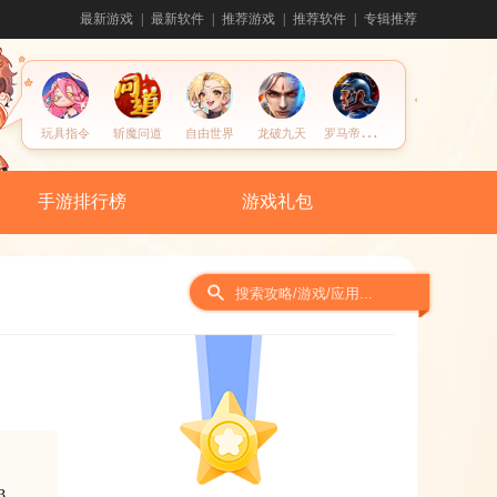
最新游戏
最新软件
推荐游戏
推荐软件
专辑推荐
罗
马帝国玩胜之战
玩具指令
斩魔问道
自由世界
龙破九天
手游排行榜
游戏礼包
间
3