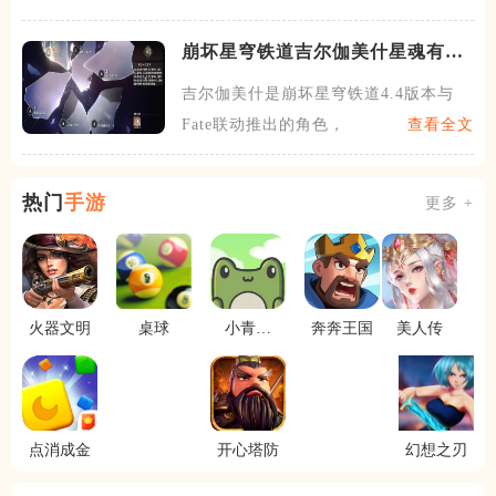
崩坏星穹铁道吉尔伽美什星魂有什
么用
吉尔伽美什是崩坏星穹铁道4.4版本与
Fate联动推出的角色，
查看全文
热门
手游
更多 +
火器文明
桌球
小青蛙
奔奔王国
美人传
2048
点消成金
开心塔防
幻想之刃