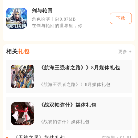
队，小队由多
剑与轮回
下载
角色扮演丨640.87MB
在剑与轮回的世界里，你可
以体验到从未有过的冒险经
历。开放式的
相关
礼包
更多 +
《航海王强者之路》》8月媒体礼包
《航海王强者之路》》8月媒体礼包
《战双帕弥什》媒体礼包
《战双帕弥什》媒体礼包
《无神之界》媒体礼包
有效期：01-01