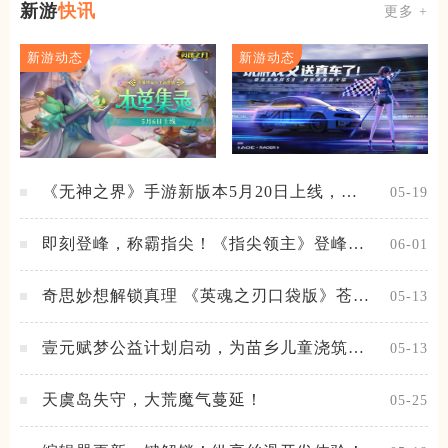
新游
快讯
更多 +
新游动态
新游动态
《无神之界》手游新版本5月20日上线，女
05-19
神降临，守护相伴
即刻登峰，称霸指尖！《指尖领主》登峰测
06-01
试火热进行中
奇思妙想解锁真理 《英魂之刃口袋版》苍天
05-13
之拳新皮肤上线
壹元赋梦公益计划启动，为苗乡儿童浇筑梦
05-13
想之路！
天虞岛失守，大荒魔气蔓延！
05-25