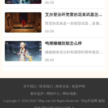
08-09
艾尔登法环梵雷的花束武器怎么
获取
梵雷的花束是一把槌型武器，是属于
梵雷的武器，想要获得这把武器
08-09
鸣潮穗穗技能怎么样
穗穗拥有浣尘时和濯雨时两种形态，
判别方式能看屏幕下方的能量条
08-09
关于我们
|
联系我们
|
商务洽谈
|
免责声明
家长监护
|
帮助中心
|
网站地图
|
Copyright © 2018-2026 700g.com All Rights Reserved. 700g手游网 版权