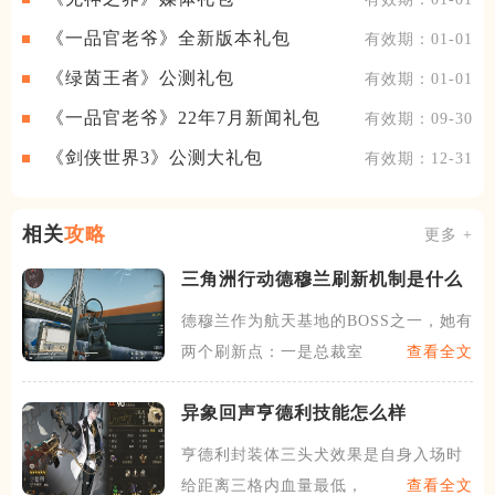
《一品官老爷》全新版本礼包
有效期：01-01
《绿茵王者》公测礼包
有效期：01-01
《一品官老爷》22年7月新闻礼包
有效期：09-30
《剑侠世界3》公测大礼包
有效期：12-31
相关
攻略
更多 +
三角洲行动德穆兰刷新机制是什么
德穆兰作为航天基地的BOSS之一，她有
两个刷新点：一是总裁室
查看全文
异象回声​亨德利技能怎么样
亨德利封装体三头犬效果是自身入场时
给距离三格内血量最低，未持
查看全文