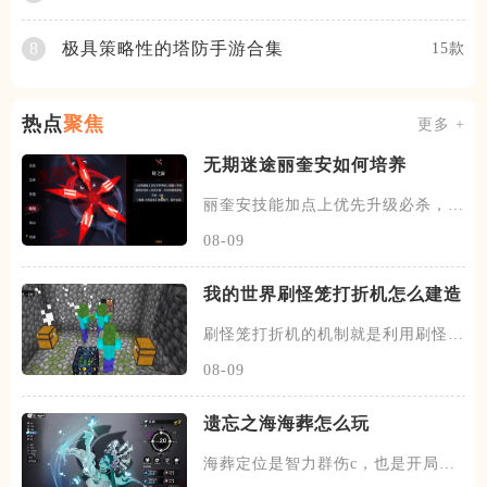
极具策略性的塔防手游合集
8
15款
热点
聚焦
更多 +
无期迷途丽奎安如何培养
丽奎安技能加点上优先升级必杀，其
次升级被动二交错共鸣，然后升
08-09
我的世界刷怪笼打折机怎么建造
刷怪笼打折机的机制就是利用刷怪笼
刷出僵尸村民，在僵尸村民附近
08-09
遗忘之海海葬怎么玩
海葬定位是智力群伤c，也是开局可
选的黑券船员之一，该角色核心