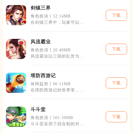
剑镇三界
下载
角色扮演丨32.14MB
在剑镇三界中，玩家可以体
验到从一个普通人修炼到成
为仙界至尊的
风流霸业
下载
角色扮演丨20.40MB
风流霸业以三国的乱世为背
景，让玩家扮演一名诸侯，
通过招兵买马
塔防西游记
下载
休闲益智丨90.11MB
在塔防西游记的世界里，每
一级都有其独特的地图和挑
战。玩家需要
斗斗堂
下载
角色扮演丨501.38MB
斗斗堂采用了回合制的对战
形式，每个玩家管理一个小