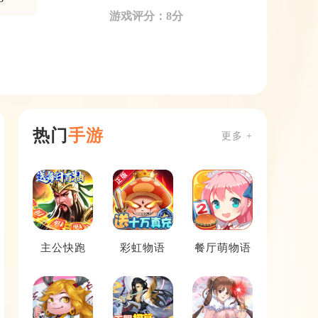
游戏评分：8分
热门
手游
更多 +
主公快跑
彩虹物语
餐厅萌物语