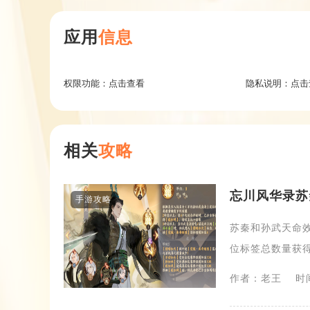
应用
信息
权限功能：
点击查看
隐私说明：
点击
相关
攻略
忘川风华录苏
手游攻略
苏秦和孙武天命
位标签总数量获得
作者：老王
时间