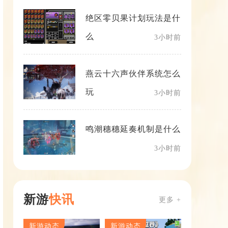
绝区零贝果计划玩法是什
么
3小时前
燕云十六声伙伴系统怎么
玩
3小时前
鸣潮穗穗延奏机制是什么
3小时前
新游
快讯
更多 +
新游动态
新游动态