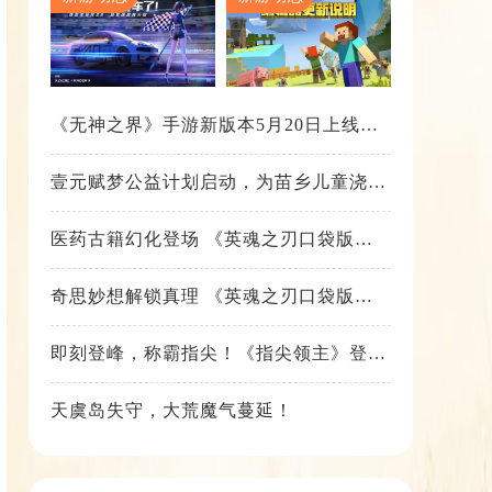
《无神之界》手游新版本5月20日上线，
女神降临，守护相伴
壹元赋梦公益计划启动，为苗乡儿童浇筑
梦想之路！
医药古籍幻化登场 《英魂之刃口袋版》
铁扇公主新皮肤抢先看
奇思妙想解锁真理 《英魂之刃口袋版》
苍天之拳新皮肤上线
即刻登峰，称霸指尖！《指尖领主》登峰
测试火热进行中
天虞岛失守，大荒魔气蔓延！