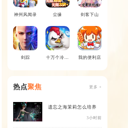
神州风闻录
尘缘
剑客下山
剑踪
十万个冷笑
我的便利店
话番剧版
热点
聚焦
更多 +
遗忘之海茉莉怎么培养
3小时前