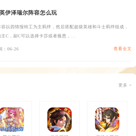
英伊泽瑞尔阵容怎么玩
阵容以四情报特工为主羁绊，然后搭配超级英雄和斗士羁绊组成，
主C，副C可以选择卡莎或者薇恩，...
查看全文
：06-26
更多 +