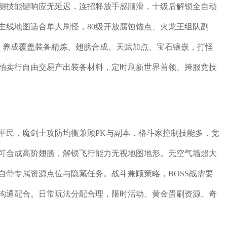
侧技能键响应无延迟，连招释放手感顺滑，十级后解锁全自动
主线地图适合单人刷怪，80级开放腐蚀锚点、火龙王组队副
标。养成覆盖装备精炼、翅膀合成、天赋加点、宝石镶嵌，打怪
拍卖行自由交易产出装备材料，定时刷新世界首领、跨服竞技
平民，魔剑士攻防均衡兼顾PK与副本，格斗家控制技能多，竞
可合成高阶翅膀，解锁飞行能力无视地图地形。无空气墙超大
自带专属资源点位与隐藏任务。战斗兼顾策略，BOSS战需要
沟通配合。日常玩法分配合理，限时活动、黄金蛋刷资源、奇