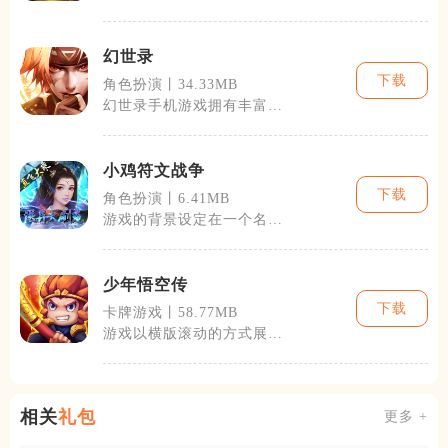
验到丰富多样的游戏内容。
包括
幻世录
下载
角色扮演丨34.33MB
幻世录手机游戏拥有丰富多
样的游戏内容，游戏内的职
业选择多样、
小鸡符文战争
下载
角色扮演丨6.41MB
游戏的背景设定在一个名为
鸡岛的神秘大陆上，这里生
活着各种各样
少年悟空传
下载
卡牌游戏丨58.77MB
游戏以横版滚动的方式展
开，玩家通过操纵悟空进行
跳跃、攻击、使
相关
礼包
更多 +