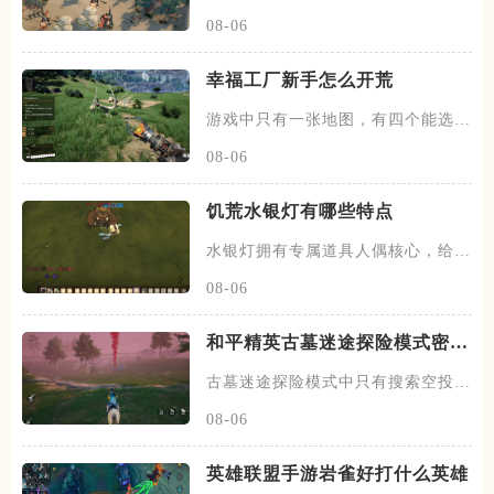
迁、二迁、四迁、七迁和九迁是周
08-06
幸福工厂新手怎么开荒
游戏中只有一张地图，有四个能选择
的出生点，分别是大草原、白石
08-06
饥荒水银灯有哪些特点
水银灯拥有专属道具人偶核心，给予
蔷薇宅邸内的人偶睡箱后，能在
08-06
和平精英古墓迷途探险模式密钥
怎么刷
古墓迷途探险模式中只有搜索空投箱
这一个容器有机会获取密钥，并
08-06
英雄联盟手游岩雀好打什么英雄