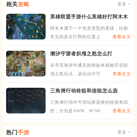
相关
攻略
更多 +
英雄联盟手游什么英雄好打阿木木
阿木木属于一个坦克类型的英雄，比较
常见的是在打野的位置上。阿
查看全文
潮汐守望者炽颅之怒怎么打
在寻宝海岸中通关剧情副本就能开启炽
颅之怒玩法，该玩法中可以自
查看全文
三角洲行动栓狙和连狙怎么选
三角洲行动中可供玩家选择的栓狙有四
把，分别是AWM、M700
查看全文
热门
手游
更多 +