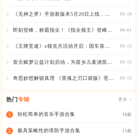
《无神之界》手游新版本5月20日上线，女
05-19
神降临，守护相伴
即刻登峰，称霸指尖！《指尖领主》登峰测
06-01
试火热进行中
《王牌竞速》x领克月活动开启：国车喜迎
05-13
进阶，福利不停！
壹元赋梦公益计划启动，为苗乡儿童浇筑梦
05-13
想之路！
奇思妙想解锁真理 《英魂之刃口袋版》苍天
05-13
之拳新皮肤上线
热门
专辑
更多 +
轻松简单的音乐手游合集
1
16款
极具策略性的塔防手游合集
2
15款