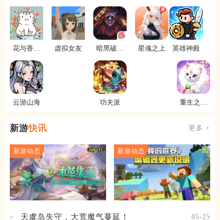
花与香水
虚拟女友
暗黑破坏
星魂之上
英雄神殿
与猫
神不朽
云游山海
功夫派
重生之明
月传说
新游
快讯
更多 +
新游动态
新游动态
天虞岛失守，大荒魔气蔓延！
05-25