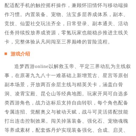
配适配手机的触控摇杆操作，兼顾怀旧情怀与移动端操
作习惯。内置装备、宠物、法宝多层养成体系，副本、
竞技、仙盟社交玩法齐全，日常登录、副本通关、活动
任务持续投放养成资源，零氪玩家也能稳步推进主线关
卡，完整体验从凡间闯至三界巅峰的冒险流程。
游戏介绍
造梦西游online以解救玉帝、平定三界动乱为主线叙
事，在原著九九八十一难基础上新增荒古、星宫等原创
副本场景，开放两百余层主线与精英关卡，涵盖白骨
洞、凌霄宝殿、昆仑山等经典地图。玩家开局可自选多
类西游角色，战力达标后支持自由转职，每个角色配备
专属连招、觉醒奥义与被动天赋，战斗可灵活搭配技能
打出连击控制效果。闯关掉落装备、强化石、宠物魂魄
等养成素材，配套炼丹炉实现装备强化、合成、启灵、