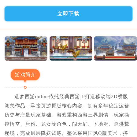
立即下载
游戏简介
造梦西游online依托经典西游IP打造移动端2D横版
闯关作品，承接页游原版核心内容，拥有多年稳定运营
历史与海量玩家基础。游戏重构西游三界剧情，玩家操
控悟空、唐僧、龙女等角色，闯天庭、下地府、踏洪荒
秘境，完成层层降妖试炼。整体采用国风Q版美术，搭