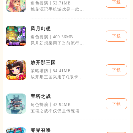
下载
角色扮演丨52.71MB
桃花源记手机游戏是一款结
合了角色扮演与模拟建设的
游戏。玩家将
风月幻想
下载
角色扮演丨400.36MB
风月幻想采用了当前流行的
即时战略加角色扮演的模
式，让玩家在享
放开那三国
下载
策略塔防丨54.41MB
放开那三国采用了Q版卡通
风格的角色设计，每一个三
国英雄都拥有
宝塔之战
下载
角色扮演丨42.94MB
宝塔之战不仅仅是传统塔防
游戏的简单复刻，它在游戏
设计上进行了
零界召唤