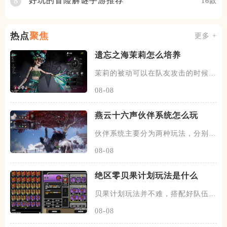
好玩的冒险解谜手游推荐
8
16款
热点
聚焦
更多 +
遗忘之海茉莉怎么培养
茉莉的被动可以在队友攻击的时候，
有概率发动一次协战，场上的暗
08-08
燕云十六声伙伴系统怎么玩
伙伴系统主要分为两种玩法，分别是
闲意值和寻野值，将伙伴召唤出
08-08
绝区零贝果计划玩法是什么
贝果计划玩法并不难，搭配好队伍和
装备，进图后开始搜各种箱子，
08-08