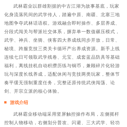
武林霸业以群雄割据的中古江湖为故事基底，玩家
化身流落民间的武学传人，踏遍中原、南疆、北塞三地
地图争夺武林话语权。游戏融合即时操作、多层养成、
分段式闯关与帮派社交体系，摒弃单一数值碾压模式，
武学、神兵、坐骑、侠客四大养成线同步开放，日常、
秘境、跨服竞技三类关卡循环产出养成资源。新手上线
连续七日可领取武学残卷、元宝、成套蓝品防具等基础
福利，离线挂机自动积攒历练与铜币，兼顾碎片化轻游
玩与深度长线养成，适配休闲与竞技两类玩家，整体节
奏平缓无强制重度任务，完整还原传统武侠闯荡、论
剑、开宗立派的核心体验。
游戏介绍
武林霸业移动端采用竖屏触控操作布局，左侧摇杆
控制人物移动，右侧划分普攻、闪避、三大武学、轻功