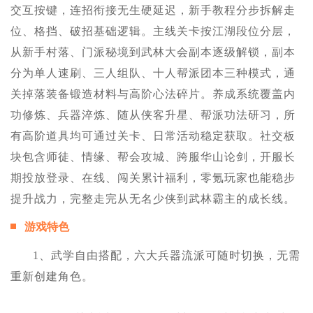
交互按键，连招衔接无生硬延迟，新手教程分步拆解走
位、格挡、破招基础逻辑。主线关卡按江湖段位分层，
从新手村落、门派秘境到武林大会副本逐级解锁，副本
分为单人速刷、三人组队、十人帮派团本三种模式，通
关掉落装备锻造材料与高阶心法碎片。养成系统覆盖内
功修炼、兵器淬炼、随从侠客升星、帮派功法研习，所
有高阶道具均可通过关卡、日常活动稳定获取。社交板
块包含师徒、情缘、帮会攻城、跨服华山论剑，开服长
期投放登录、在线、闯关累计福利，零氪玩家也能稳步
提升战力，完整走完从无名少侠到武林霸主的成长线。
游戏特色
1、武学自由搭配，六大兵器流派可随时切换，无需
重新创建角色。