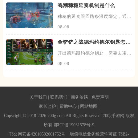
鸣潮穗穗延奏机制是什么
穗穗的延奏跟回路条深度绑定，通过
积攒芳菲信来为队友提供不同的
08-08
金铲铲之战德玛约德尔钥匙怎么
玩
开出德玛跟约德尔钥匙，需要去凑约
德尔跟德玛西亚羁绊，阵容在前
08-08
关于我们
|
联系我们
|
商务洽谈
|
免责声明
家长监护
|
帮助中心
|
网站地图
|
Copyright © 2018-2026 700g.com All Rights Reserved. 700g手游网 版权
所有
鄂ICP备19031578号-9
鄂公网安备42010502001752号
增值电信业务经营许可证 鄂B2-