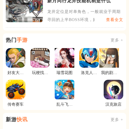
新月同行龙井技能机制是什么
龙井定位是对单角色，一般就业于周期
寻回的上半BOSS环境，她
查看全文
热门
手游
更多 +
好友大作
玩梗找茬
瑞雪花图
洛克人时
我的剧本
战
王
空裂隙
馆
传奇赛车
乱斗飞行
汉克旅店
棋
新游
快讯
更多 +