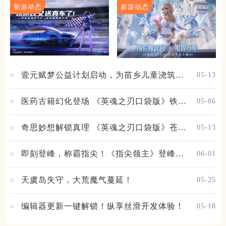
新游动态
新游动态
壹元赋梦公益计划启动，为苗乡儿童浇筑梦
05-13
想之路！
医药古籍幻化登场 《英魂之刃口袋版》铁扇
05-06
公主新皮肤抢先看
奇思妙想解锁真理 《英魂之刃口袋版》苍天
05-13
之拳新皮肤上线
即刻登峰，称霸指尖！《指尖领主》登峰测
06-01
试火热进行中
天虞岛失守，大荒魔气蔓延！
05-25
编辑器更新一键解锁！纵享丝滑开发体验！
05-18