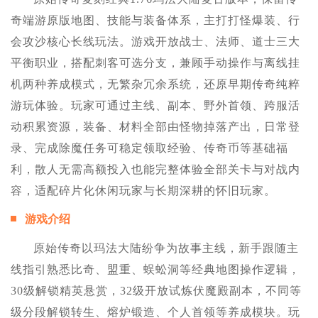
奇端游原版地图、技能与装备体系，主打打怪爆装、行
会攻沙核心长线玩法。游戏开放战士、法师、道士三大
平衡职业，搭配刺客可选分支，兼顾手动操作与离线挂
机两种养成模式，无繁杂冗余系统，还原早期传奇纯粹
游玩体验。玩家可通过主线、副本、野外首领、跨服活
动积累资源，装备、材料全部由怪物掉落产出，日常登
录、完成除魔任务可稳定领取经验、传奇币等基础福
利，散人无需高额投入也能完整体验全部关卡与对战内
容，适配碎片化休闲玩家与长期深耕的怀旧玩家。
游戏介绍
原始传奇以玛法大陆纷争为故事主线，新手跟随主
线指引熟悉比奇、盟重、蜈蚣洞等经典地图操作逻辑，
30级解锁精英悬赏，32级开放试炼伏魔殿副本，不同等
级分段解锁转生、熔炉锻造、个人首领等养成模块。玩