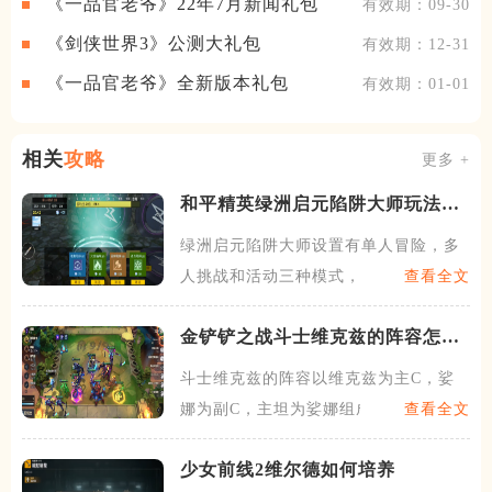
《一品官老爷》22年7月新闻礼包
有效期：09-30
《剑侠世界3》公测大礼包
有效期：12-31
《一品官老爷》全新版本礼包
有效期：01-01
相关
攻略
更多 +
和平精英绿洲启元陷阱大师玩法是
什么
绿洲启元陷阱大师设置有单人冒险，多
人挑战和活动三种模式，其中
查看全文
金铲铲之战斗士维克兹的阵容怎么
玩
斗士维克兹的阵容以维克兹为主C，娑
娜为副C，主坦为娑娜组成。
查看全文
少女前线2维尔德如何培养