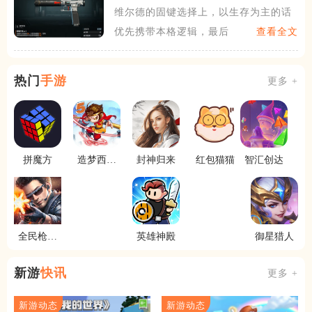
维尔德的固键选择上，以生存为主的话
优先携带本格逻辑，最后一案
查看全文
热门
手游
更多 +
拼魔方
造梦西游
封神归来
红包猫猫
智汇创达
online
全民枪神
英雄神殿
御星猎人
边境王者
新游
快讯
更多 +
新游动态
新游动态