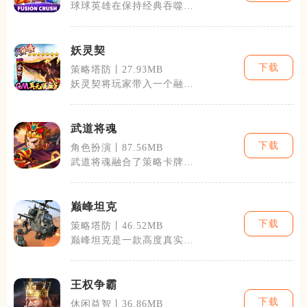
球球英雄在保持经典吞噬玩
法的基础上，融合了角色扮
演和策略对战
妖灵契
下载
策略塔防丨27.93MB
妖灵契将玩家带入一个融合
了历史与神话的幻想世界。
玩家将体验到
武道将魂
下载
角色扮演丨87.56MB
武道将魂融合了策略卡牌的
精髓，玩家需要根据对手的
布阵和属性，
巅峰坦克
下载
策略塔防丨46.52MB
巅峰坦克是一款高度真实模
拟的坦克对战手机游戏，它
以其逼真的战
王权争霸
下载
休闲益智丨36.86MB