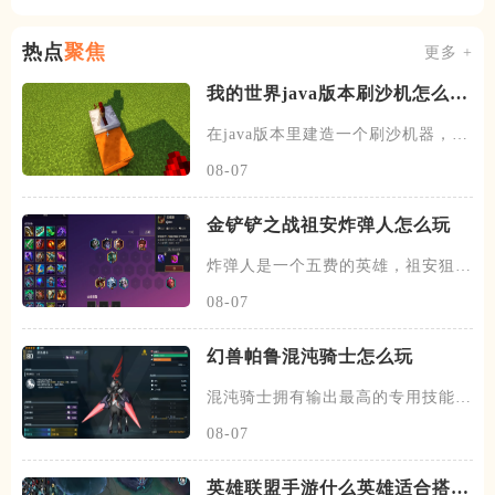
热点
聚焦
更多 +
我的世界java版本刷沙机怎么建
造
在java版本里建造一个刷沙机器，首
先需要先找到末地的传送门
08-07
金铲铲之战祖安炸弹人怎么玩
炸弹人是一个五费的英雄，祖安狙神
以及约德尔人三个羁绊，技能主
08-07
幻兽帕鲁混沌骑士怎么玩
混沌骑士拥有输出最高的专用技能双
枪一闪，伤害打满的情况下输出
08-07
英雄联盟手游什么英雄适合搭配