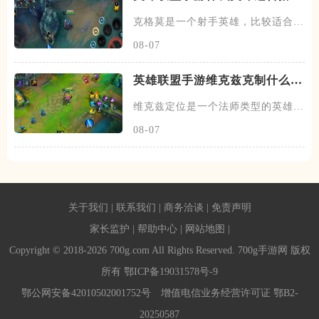
克格莫
克格莫是一个射手英雄，比较适合走
下路的位置，在下路线上需要搭
08-07
英雄联盟手游维克兹克制什么英
雄
维克兹定位是一个法师类型的英雄，
常见的位置在中单，在中路线上
08-07
关于我们
|
联系我们
|
商务洽谈
|
免责声明
家长监护
|
帮助中心
|
网站地图
|
Copyright © 2018-2026 700g.com All Rights Reserved. 700g手游网 版权
所有
鄂ICP备19031578号-9
鄂公网安备42010502001752号
增值电信业务经营许可证 鄂B2-
20250587