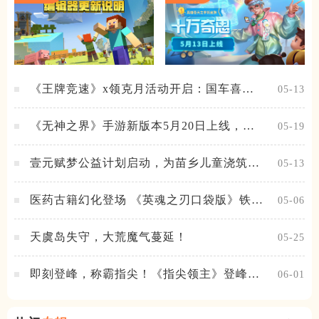
《王牌竞速》x领克月活动开启：国车喜迎
05-13
进阶，福利不停！
《无神之界》手游新版本5月20日上线，女
05-19
神降临，守护相伴
壹元赋梦公益计划启动，为苗乡儿童浇筑梦
05-13
想之路！
医药古籍幻化登场 《英魂之刃口袋版》铁扇
05-06
公主新皮肤抢先看
天虞岛失守，大荒魔气蔓延！
05-25
即刻登峰，称霸指尖！《指尖领主》登峰测
06-01
试火热进行中