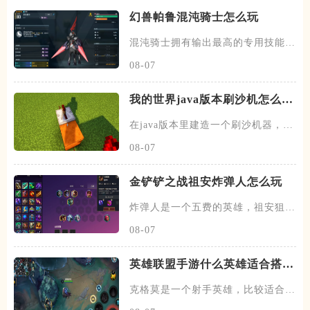
幻兽帕鲁混沌骑士怎么玩
混沌骑士拥有输出最高的专用技能双
枪一闪，伤害打满的情况下输出
08-07
我的世界java版本刷沙机怎么建
造
在java版本里建造一个刷沙机器，首
先需要先找到末地的传送门
08-07
金铲铲之战祖安炸弹人怎么玩
炸弹人是一个五费的英雄，祖安狙神
以及约德尔人三个羁绊，技能主
08-07
英雄联盟手游什么英雄适合搭配
克格莫
克格莫是一个射手英雄，比较适合走
下路的位置，在下路线上需要搭