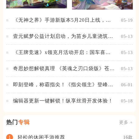
《无神之界》手游新版本5月20日上线，女
05-19
神降临，守护相伴
壹元赋梦公益计划启动，为苗乡儿童浇筑梦
05-13
想之路！
《王牌竞速》x领克月活动开启：国车喜迎
05-13
进阶，福利不停！
奇思妙想解锁真理 《英魂之刃口袋版》苍天
05-13
之拳新皮肤上线
即刻登峰，称霸指尖！《指尖领主》登峰测
06-01
试火热进行中
编辑器更新一键解锁！纵享丝滑开发体验！
05-18
热门
专辑
更多 +
轻松的休闲手游推荐
1
16款