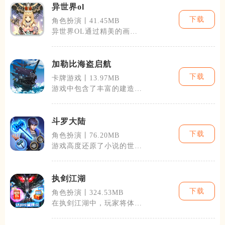
异世界ol
下载
角色扮演丨41.45MB
异世界OL通过精美的画
面、复杂的剧情以及与众不
同的玩法，提供
加勒比海盗启航
下载
卡牌游戏丨13.97MB
游戏中包含了丰富的建造系
统，玩家可以自由建造和升
级自己的海盗
斗罗大陆
下载
角色扮演丨76.20MB
游戏高度还原了小说的世界
观和剧情，玩家可以体验到
小说中的每一
执剑江湖
下载
角色扮演丨324.53MB
在执剑江湖中，玩家将体验
到丰富的剧情展开与角色成
长。游戏不仅