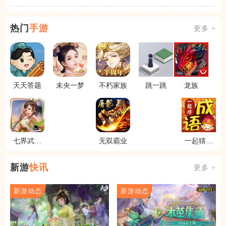
热门
手游
更多 +
天天答题
未央一梦
不朽家族
跳一跳
龙族
七界武神
无双霸业
一起猜成
九游版
语
新游
快讯
更多 +
新游动态
新游动态