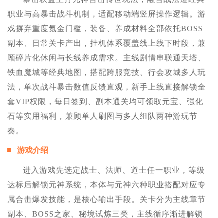
职业与高暴击战斗机制，适配移动端竖屏操作逻辑。游
戏摒弃重度氪金门槛，装备、养成材料全部依托BOSS
副本、日常关卡产出，挂机体系覆盖线上线下时段，兼
顾碎片化休闲与长线养成需求。主线剧情串联通天塔、
铁血魔城等经典地图，搭配跨服竞技、行会攻城多人玩
法，单次战斗暴击数值反馈直观，新手上线直接解锁全
套VIP权限，每日签到、副本通关均可领取元宝、强化
石等实用福利，兼顾单人刷图与多人组队两种游玩节
奏。
游戏介绍
进入游戏先选定战士、法师、道士任一职业，等级
达标后解锁元神系统，本体与元神六种职业搭配对应专
属合击爆发技能，是核心输出手段。关卡分为主线章节
副本、BOSS之家、秘境试炼三类，主线循序渐进解锁