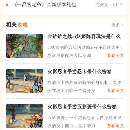
《一品官老爷》全新版本礼包
有效期：01-01
相关
攻略
更多 +
金铲铲之战ai妖姬阵容玩法是什么
ai妖姬的阵容玩法以四ai程序羁绊为主，
然后再搭配黑客以及淘
查看全文
火影忍者手游忍卡带什么密卷
忍战卡卡西具备独特的分身机制，普攻
会在场上召唤一个雷分身，这
查看全文
火影忍者手游五影斑带什么密卷
五影斑属于一个虚化忍者，自身具备很
强的反手能力，先手能力会相
查看全文