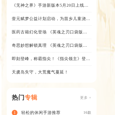
《无神之界》手游新版本5月20日上线，
女神降临，守护相伴
壹元赋梦公益计划启动，为苗乡儿童浇筑
梦想之路！
医药古籍幻化登场 《英魂之刃口袋版》
铁扇公主新皮肤抢先看
奇思妙想解锁真理 《英魂之刃口袋版》
苍天之拳新皮肤上线
即刻登峰，称霸指尖！《指尖领主》登峰
测试火热进行中
天虞岛失守，大荒魔气蔓延！
热门
专辑
更多 +
轻松的休闲手游推荐
1
16款