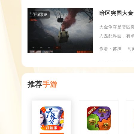
暗区突围大金
手游攻略
大金争夺是暗区
入匹配界面，有单
作者：苏辞
时间
推荐
手游