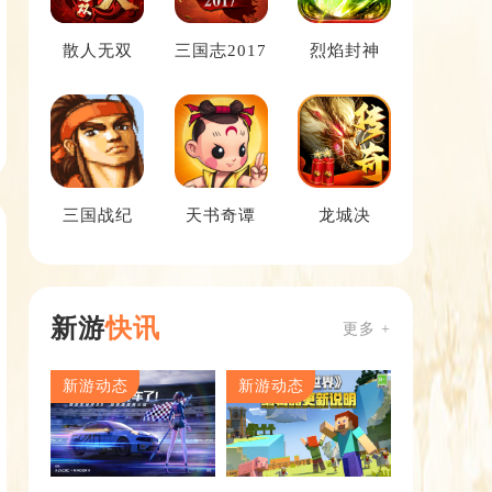
散人无双
三国志2017
烈焰封神
三国战纪
天书奇谭
龙城决
新游
快讯
更多 +
新游动态
新游动态