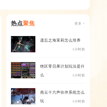
热点
聚焦
更多 +
遗忘之海茉莉怎么培养
1小时前
绝区零贝果计划玩法是什
么
1小时前
燕云十六声伙伴系统怎么
玩
1小时前