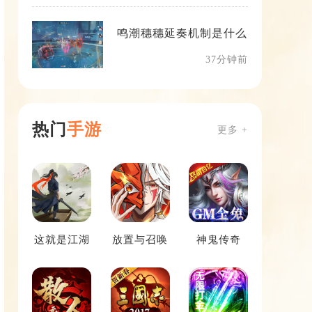
鸣潮穗穗延奏机制是什么
37分钟前
热门
手游
更多 +
这就是江湖
放置与召唤
神鬼传奇