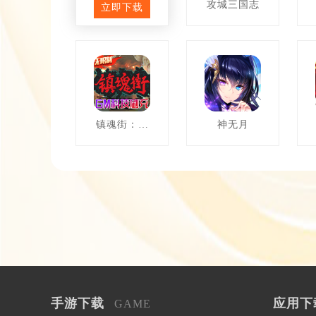
天缘传说
攻城三国志
立即下载
镇魂街：武
神无月
神躯
手游下载
应用下
GAME