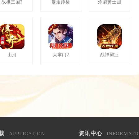
战棋三国2
暴走师徒
炸裂骑士团
山河
大掌门2
战神霸业
载
资讯中心
APPLICATION
INFORMATI