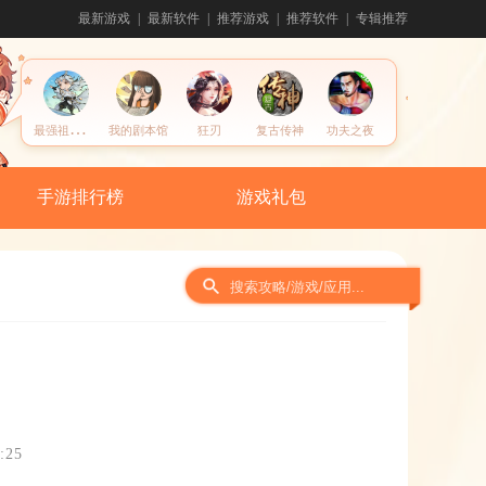
最新游戏
最新软件
推荐游戏
推荐软件
专辑推荐
最
强祖师宗门模拟器
我的剧本馆
狂刃
复古传神
功夫之夜
手游排行榜
游戏礼包
:25