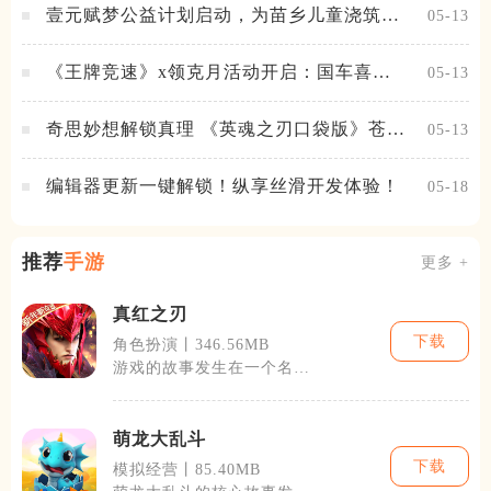
壹元赋梦公益计划启动，为苗乡儿童浇筑梦
05-13
想之路！
《王牌竞速》x领克月活动开启：国车喜迎
05-13
进阶，福利不停！
奇思妙想解锁真理 《英魂之刃口袋版》苍天
05-13
之拳新皮肤上线
编辑器更新一键解锁！纵享丝滑开发体验！
05-18
推荐
手游
更多 +
真红之刃
下载
角色扮演丨346.56MB
游戏的故事发生在一个名为
艾瑞斯的奇幻世界，这个世
界被黑暗势力
萌龙大乱斗
下载
模拟经营丨85.40MB