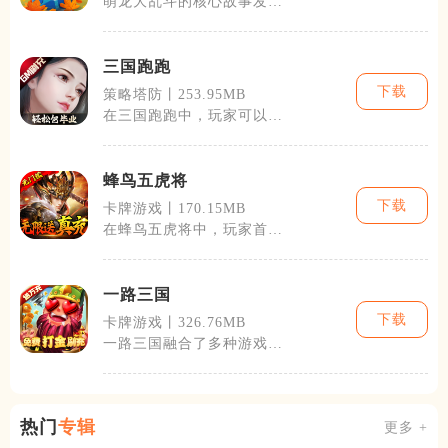
萌龙大乱斗的核心故事发生
在一个名为龙之谷的神秘大
陆上，在这片
三国跑跑
下载
策略塔防丨253.95MB
在三国跑跑中，玩家可以选
择扮演各种知名的三国英
雄，如刘备、关
蜂鸟五虎将
下载
卡牌游戏丨170.15MB
在蜂鸟五虎将中，玩家首先
需要选择一个属于自己的势
力，然后通过
一路三国
下载
卡牌游戏丨326.76MB
一路三国融合了多种游戏元
素，玩家将在这个充满策略
的三国世界里
热门
专辑
更多 +