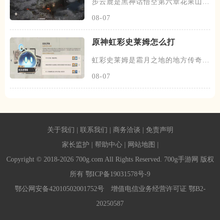
步云鹿是黑神话悟空第六章花果山见
鹿林区域的头目，击败后掉落大
08-07
原神虹彩史莱姆怎么打
虹彩史莱姆是霜月之地的地方传奇之
一，在世界等级9时，它的血量
08-07
关于我们
|
联系我们
|
商务洽谈
|
免责声明
家长监护
|
帮助中心
|
网站地图
|
Copyright © 2018-2026 700g.com All Rights Reserved. 700g手游网 版权
所有
鄂ICP备19031578号-9
鄂公网安备42010502001752号
增值电信业务经营许可证 鄂B2-
20250587