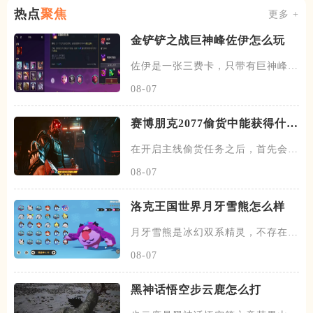
热点
聚焦
更多 +
金铲铲之战巨神峰佐伊怎么玩
佐伊是一张三费卡，只带有巨神峰一
个羁绊，以佐伊为核心搭建阵容
08-07
赛博朋克2077偷货中能获得什么
武器
在开启主线偷货任务之后，首先会去
找到杰克，跟杰克对话之后，会
08-07
洛克王国世界月牙雪熊怎么样
月牙雪熊是冰幻双系精灵，不存在进
化，拥有极强的生存能力，它也
08-07
黑神话悟空步云鹿怎么打