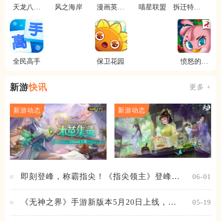
天龙八部
风之海岸
漫画英雄
喵星联盟
拆迁特工
3d
手游
队
全民高手
保卫花园
愤怒的小
鸟思黛拉
新游
快讯
更多 +
新游动态
新游动态
即刻登峰，称霸指尖！《指尖领主》登峰测
06-01
试火热进行中
《无神之界》手游新版本5月20日上线，女
05-19
神降临，守护相伴