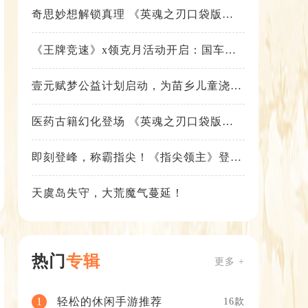
奇思妙想解锁真理 《英魂之刃口袋版》
苍天之拳新皮肤上线
《王牌竞速》x领克月活动开启：国车喜
迎进阶，福利不停！
壹元赋梦公益计划启动，为苗乡儿童浇筑
梦想之路！
医药古籍幻化登场 《英魂之刃口袋版》
铁扇公主新皮肤抢先看
即刻登峰，称霸指尖！《指尖领主》登峰
测试火热进行中
天虞岛失守，大荒魔气蔓延！
热门
专辑
更多 +
轻松的休闲手游推荐
1
16款