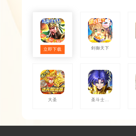
主公快跑
剑御天下
立即下载
大圣
圣斗士星
矢：重生