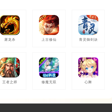
屠龙杀
上古修仙
青灵御剑诀
王者之师
修魔无双
心舞