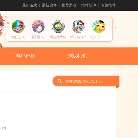
最新游戏
最新软件
推荐游戏
推荐软件
专辑推荐
巧
多专注力训练
潮鞋达人
夏日甜心
阿拉德大陆
武松猜水浒
手游排行榜
游戏礼包
:53