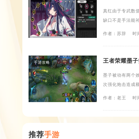
真红由于专武数值
缺口不是手法能补
作者：苏辞
时间
王者荣耀墨子
手游攻略
墨子被动有两个
次强化炮击造成额
作者：老王
时间
推荐
手游