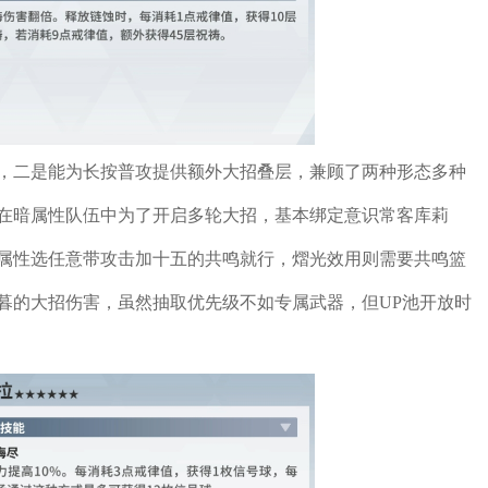
，二是能为长按普攻提供额外大招叠层，兼顾了两种形态多种
在暗属性队伍中为了开启多轮大招，基本绑定意识常客库莉
属性选任意带攻击加十五的共鸣就行，熠光效用则需要共鸣篮
暮的大招伤害，虽然抽取优先级不如专属武器，但UP池开放时