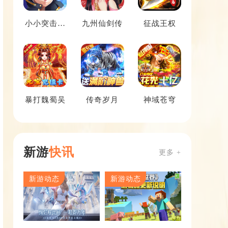
小小突击队
九州仙剑传
征战王权
2
暴打魏蜀吴
传奇岁月
神域苍穹
新游
快讯
更多 +
新游动态
新游动态