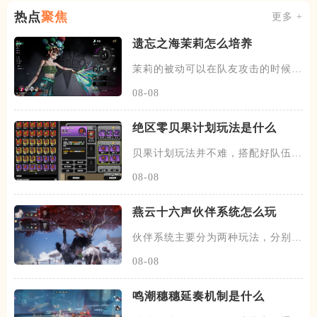
热点
聚焦
更多 +
遗忘之海茉莉怎么培养
茉莉的被动可以在队友攻击的时候，
有概率发动一次协战，场上的暗
08-08
绝区零贝果计划玩法是什么
贝果计划玩法并不难，搭配好队伍和
装备，进图后开始搜各种箱子，
08-08
燕云十六声伙伴系统怎么玩
伙伴系统主要分为两种玩法，分别是
闲意值和寻野值，将伙伴召唤出
08-08
鸣潮穗穗延奏机制是什么