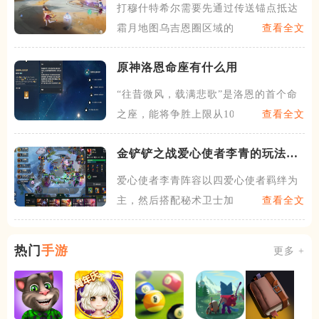
打穆什特希尔需要先通过传送锚点抵达
霜月地图乌吉恩圈区域的左上
查看全文
原神洛恩命座有什么用
“往昔微风，载满悲歌”是洛恩的首个命
之座，能将争胜上限从10
查看全文
金铲铲之战爱心使者李青的玩法是
什么
爱心使者李青阵容以四爱心使者羁绊为
主，然后搭配秘术卫士加上a
查看全文
热门
手游
更多 +