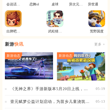
会说话的
恋舞ol
桌球
异次元冲
异世通
汤姆猫2
刺
出牌吧冒
武松猜水
荒野国度
险家
浒
新游
快讯
更多 +
新游动态
新游动态
《无神之界》手游新版本5月20日上线，女
05-19
神降临，守护相伴
壹元赋梦公益计划启动，为苗乡儿童浇筑梦
05-13
想之路！