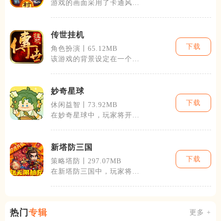
游戏的画面采用了卡通风
格，色彩鲜明，形象生动，
给人一种温馨愉
传世挂机
下载
角色扮演丨65.12MB
该游戏的背景设定在一个广
阔的魔幻世界中，玩家将扮
演一名英雄，
妙奇星球
下载
休闲益智丨73.92MB
在妙奇星球中，玩家将开启
一段新的冒险。游戏世界设
定独特，包含
新塔防三国
下载
策略塔防丨297.07MB
在新塔防三国中，玩家将扮
演一名三国时代的策略家，
通过布置兵种
热门
专辑
更多 +