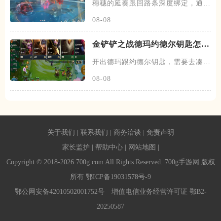
穗穗的延奏跟回路条深度绑定，通过
积攒芳菲信来为队友提供不同的
08-08
金铲铲之战德玛约德尔钥匙怎么
玩
开出德玛跟约德尔钥匙，需要去凑约
德尔跟德玛西亚羁绊，阵容在前
08-08
关于我们
|
联系我们
|
商务洽谈
|
免责声明
家长监护
|
帮助中心
|
网站地图
|
Copyright © 2018-2026 700g.com All Rights Reserved. 700g手游网 版权
所有
鄂ICP备19031578号-9
鄂公网安备42010502001752号
增值电信业务经营许可证 鄂B2-
20250587