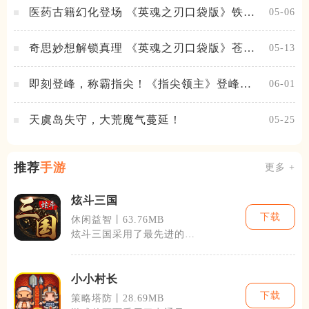
医药古籍幻化登场 《英魂之刃口袋版》铁扇
05-06
公主新皮肤抢先看
奇思妙想解锁真理 《英魂之刃口袋版》苍天
05-13
之拳新皮肤上线
即刻登峰，称霸指尖！《指尖领主》登峰测
06-01
试火热进行中
天虞岛失守，大荒魔气蔓延！
05-25
推荐
手游
更多 +
炫斗三国
下载
休闲益智丨63.76MB
炫斗三国采用了最先进的游
戏引擎技术，为玩家呈现了
精美绝伦的画
小小村长
下载
策略塔防丨28.69MB