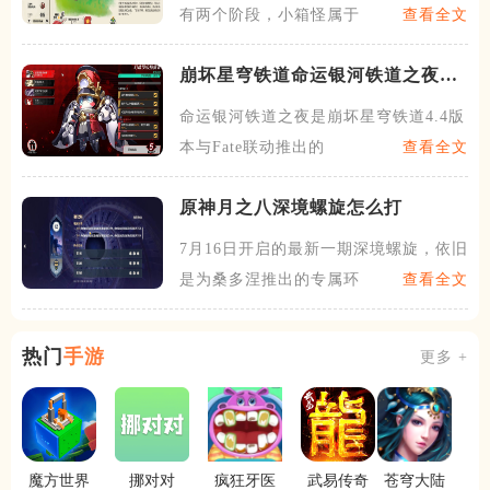
有两个阶段，小箱怪属于初始
查看全文
崩坏星穹铁道命运银河铁道之夜怎
么玩
命运银河铁道之夜是崩坏星穹铁道4.4版
本与Fate联动推出的
查看全文
原神月之八深境螺旋怎么打
7月16日开启的最新一期深境螺旋，依旧
是为桑多涅推出的专属环
查看全文
热门
手游
更多 +
魔方世界
挪对对
疯狂牙医
武易传奇
苍穹大陆