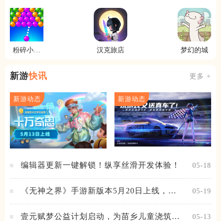
粉碎小泡
汉克旅店
梦幻的城
泡
新游
快讯
更多 +
新游动态
新游动态
编辑器更新一键解锁！纵享丝滑开发体验！
05-18
《无神之界》手游新版本5月20日上线，女
05-19
神降临，守护相伴
壹元赋梦公益计划启动，为苗乡儿童浇筑梦
05-13