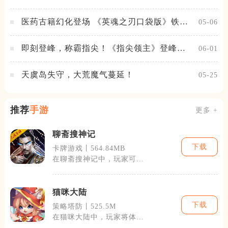
想之路！
医药古籍幻化登场 《英魂之刃口袋版》铁扇
05-06
公主新皮肤抢先看
即刻登峰，称霸指尖！《指尖领主》登峰测
06-01
试火热进行中
天虞岛失守，大荒魔气蔓延！
05-25
推荐
手游
更多 +
聊斋搜神记
下载
卡牌游戏丨564.84MB
在聊斋搜神记中，玩家可以
选择不同的角色进入游戏，
每个角色都有
猫咪大陆
下载
策略塔防丨525.5M
在猫咪大陆中，玩家将体验
到千变万化的游戏内容。游