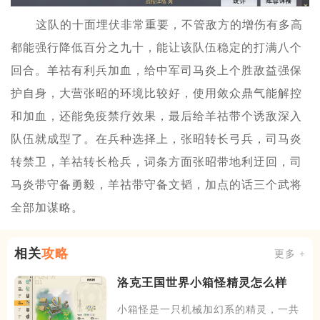
这队的十面埋伏非常重要，不管敌方的增伤有多高
都能强行降低百分之九十，能让该队伍稳定的打满八个
回合。羊祜有利兵加血，给中军司马炎上个胜敌益强保
护自身，大营张昭的环境比较好，使用敛众鼎气能解控
和加血，还能免疫禁疗效果，最后给羊祜带个诱敌深入
队伍就成型了。在兵种选择上，张昭转长弓兵，司马炎
转禁卫，羊祜转长枪兵，词条方面张昭带地利迂回，司
马炎带守备勇毅，羊祜带守备文韬，加点的话三个武将
全部加谋略。
相关
攻略
更多 +
洛克王国世界小箱怪精灵怎么样
小箱怪是一只机械加幻系的精灵，一共