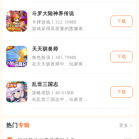
戏内设有多种
斗罗大陆神界传说
下载
卡牌游戏丨322.10MB
游戏采用高质量的图像表
现，再现了斗罗大陆的壮丽
场景和独特的武
天天驯兽师
下载
角色扮演丨385.79MB
在天天驯兽师中，玩家将踏
上一段奇幻而又险峻的旅
程。游戏中，除
乱世三国志
下载
策略塔防丨40.61MB
在乱世三国志中，玩家首先
需要选择一个势力，然后从
废墟中开始自
热门
专辑
更多 +