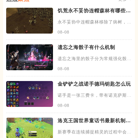
饥荒永不妥协连帽森林有哪些改
动
永不妥协中连帽森林移除了病树，蛀
虫机制以及金鱼草，现在击杀果
08-08
遗忘之海骰子有什么机制
遗忘之海里的骰子分为常规强化骰与
恶鼠骰子两类，常规骰子主要由
08-08
金铲铲之战诺手德玛钥匙怎么玩
诺手是一张三费卡，带有诺克萨斯以
及护卫两种羁绊，技能只用后会
08-08
洛克王国世界童话书最新机制是
什么
新赛季在连续捕捉精灵的过程中会遇
到两种奇遇事件，第一种会出现