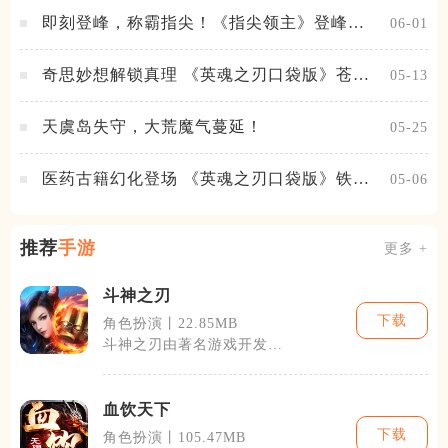
即刻登峰，称霸指尖！《指尖领主》登峰测
06-01
试火热进行中
奇思妙想解锁真理 《英魂之刃口袋版》苍天
05-13
之拳新皮肤上线
天虞岛失守，大荒魔气蔓延！
05-25
医药古籍幻化登场 《英魂之刃口袋版》铁扇
05-06
公主新皮肤抢先看
推荐
手游
更多 +
斗神之刃
下载
角色扮演丨22.85MB
斗神之刃由著名游戏开发团
队倾力打造，自开发以来，
便凭借其独特
血饮天下
下载
角色扮演丨105.47MB