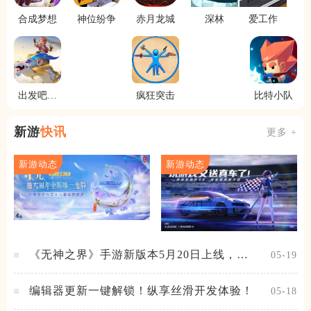
合成梦想
神位纷争
赤月龙城
深林
爱工作
出发吧勇
疯狂突击
比特小队
士
新游
快讯
更多 +
新游动态
新游动态
《无神之界》手游新版本5月20日上线，女
05-19
神降临，守护相伴
编辑器更新一键解锁！纵享丝滑开发体验！
05-18