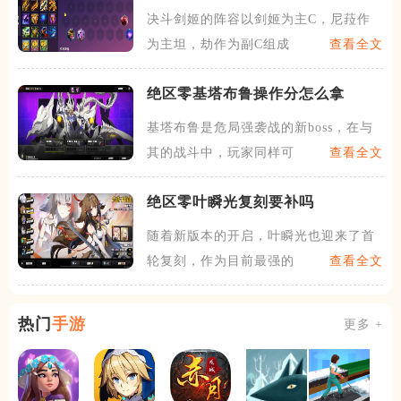
什么
决斗剑姬的阵容以剑姬为主C，尼菈作
为主坦，劫作为副C组成，主
查看全文
绝区零基塔布鲁操作分怎么拿
基塔布鲁是危局强袭战的新boss，在与
其的战斗中，玩家同样可
查看全文
绝区零叶瞬光复刻要补吗
随着新版本的开启，叶瞬光也迎来了首
轮复刻，作为目前最强的物理
查看全文
热门
手游
更多 +