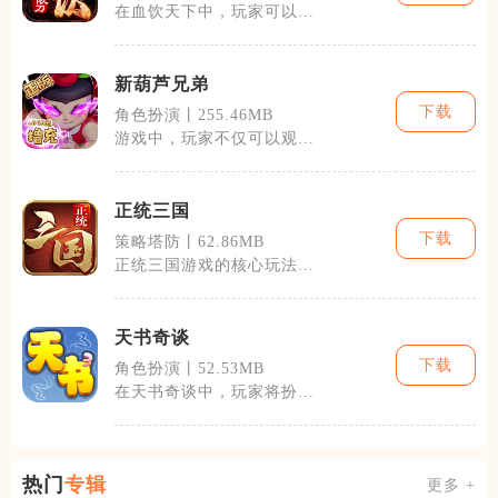
在血饮天下中，玩家可以体
验到丰富的游戏内容。包括
主线任务、分
新葫芦兄弟
下载
角色扮演丨255.46MB
游戏中，玩家不仅可以观赏
到许多经典的动画剧情，还
能亲自参与进
正统三国
下载
策略塔防丨62.86MB
正统三国游戏的核心玩法围
绕着策略和角色养成展开。
玩家将通过征
天书奇谈
下载
角色扮演丨52.53MB
在天书奇谈中，玩家将扮演
一名阴差阳错踏入了神话世
界的现代人，
热门
专辑
更多 +