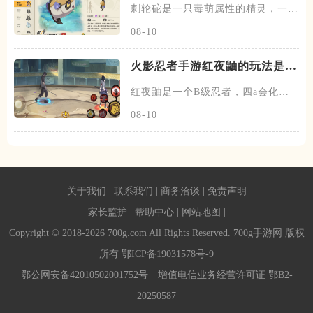
刺轮砣是一只毒萌属性的精灵，一共
有两个阶段，刺轮砣为初始的阶
08-10
火影忍者手游红夜鼬的玩法是什
么
红夜鼬是一个B级忍者，四a会化作
乌鸦，随后瞬身到敌人面前抓取
08-10
关于我们
|
联系我们
|
商务洽谈
|
免责声明
家长监护
|
帮助中心
|
网站地图
|
Copyright © 2018-2026 700g.com All Rights Reserved. 700g手游网 版权
所有
鄂ICP备19031578号-9
鄂公网安备42010502001752号
增值电信业务经营许可证 鄂B2-
20250587