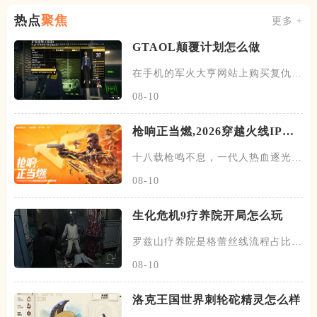
热点
聚焦
更多 +
GTAOL颠覆计划怎么做
在手机的军火大亨网站上购买复仇者
后，就能接到查理·里德的来电
08-10
枪响正当燃,2026穿越火线IP嘉
年华收官,开启CF长青新征程
十八载枪鸣不息，一代人热血逐光。
8月8日，以“枪响，正当燃”
08-10
生化危机9疗养院开局怎么玩
罗兹山疗养院是格蕾丝线流程占比极
大的一段，路线错一步后面就要
08-10
洛克王国世界刺轮砣精灵怎么样