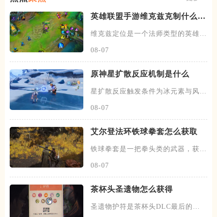
英雄联盟手游维克兹克制什么英
雄
维克兹定位是一个法师类型的英雄，
常见的位置在中单，在中路线上
08-07
原神星扩散反应机制是什么
星扩散反应触发条件为冰元素与风元
素相遇，在特定角色天赋的作用
08-07
艾尔登法环铁球拳套怎么获取
铁球拳套是一把拳头类的武器，获取
这把武器需要去找到流氓，在他
08-07
茶杯头圣遗物怎么获得
圣遗物护符是茶杯头DLC最后的美
餐中加入的进阶装备，玩家在推