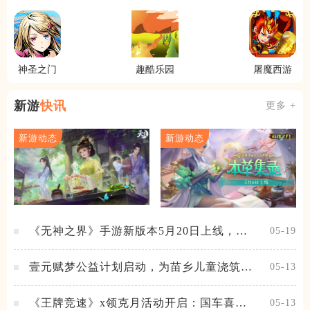
屋
人
神圣之门
趣酷乐园
屠魔西游
新游
快讯
更多 +
新游动态
新游动态
《无神之界》手游新版本5月20日上线，女
05-19
神降临，守护相伴
壹元赋梦公益计划启动，为苗乡儿童浇筑梦
05-13
想之路！
《王牌竞速》x领克月活动开启：国车喜迎
05-13