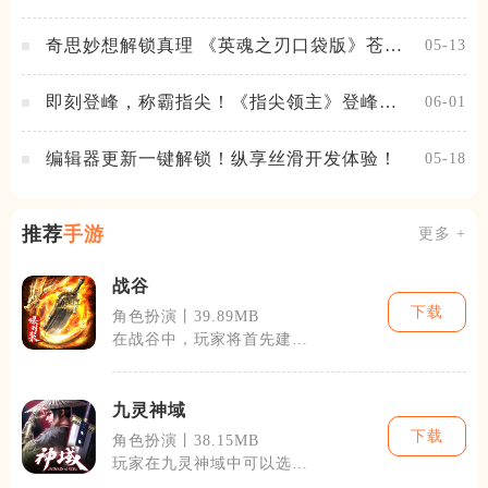
进阶，福利不停！
奇思妙想解锁真理 《英魂之刃口袋版》苍天
05-13
之拳新皮肤上线
即刻登峰，称霸指尖！《指尖领主》登峰测
06-01
试火热进行中
编辑器更新一键解锁！纵享丝滑开发体验！
05-18
推荐
手游
更多 +
战谷
下载
角色扮演丨39.89MB
在战谷中，玩家将首先建立
自己的基地，招募士兵，研
究科技。随着
九灵神域
下载
角色扮演丨38.15MB
玩家在九灵神域中可以选择
三个基本职业之一：勇士、