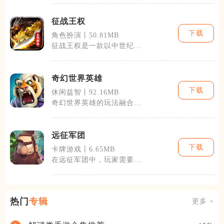
法师或者是射
征战王权
下载
角色扮演丨50.81MB
征战王权是一款以中世纪为
背景的策略型手机游戏，游
戏中玩家将扮
奇幻世界英雄
下载
休闲益智丨92.16MB
奇幻世界英雄的玩法融合了
多种元素，不仅有经典的回
合制战斗，还
远征军团
下载
卡牌游戏丨6.65MB
在远征军团中，玩家需要利
用策略和智慧来发展自己的
领地。游戏内
热门
专辑
更多 +