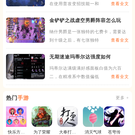
在使用普攻变招技能一和技能
查看全文
金铲铲之战虚空男爵阵容怎么玩
纳什男爵是一张独特的七费卡，需要达
到十级之后，有七张独特的虚
查看全文
无期迷途​玛蒂尔达强度如何
玛蒂尔达满级满好感面板白值为六百
二，在精准系中数值偏低，不过
查看全文
热门
手游
更多 +
快乐方块
为了荣耀
大奉打更
消灭气球
苍穹传