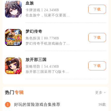
血族
下载
卡牌游戏丨24.34MB
在血族中，玩家不仅要面对
其他吸血鬼的挑战，还需对
抗人类的猎人
梦幻传奇
下载
角色扮演丨80.77MB
梦幻传奇手机游戏融合了经
典的角色扮演元素与现代的
社交交互功能
放开那三国
下载
策略塔防丨54.41MB
放开那三国采用了Q版卡通
风格的角色设计，每一个三
国英雄都拥有
热门
专辑
更多 +
好玩的冒险游戏合集推荐
1
16款