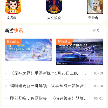
成语疯狂
太空战舰
守护者传
猜
说
新游
快讯
更多 +
新游动态
新游动态
《无神之界》手游新版本5月20日上线，女
05-19
神降临，守护相伴
编辑器更新一键解锁！纵享丝滑开发体验！
05-18
即刻登峰，称霸指尖！《指尖领主》登峰测
06-01
试火热进行中