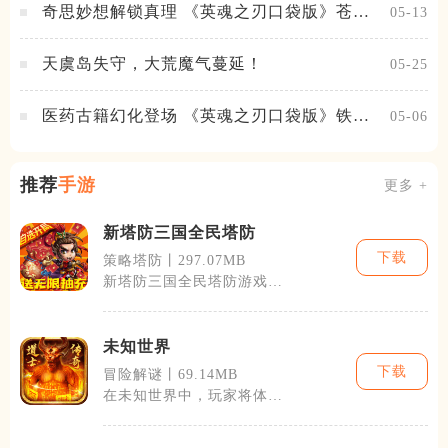
奇思妙想解锁真理 《英魂之刃口袋版》苍天
05-13
之拳新皮肤上线
天虞岛失守，大荒魔气蔓延！
05-25
医药古籍幻化登场 《英魂之刃口袋版》铁扇
05-06
公主新皮肤抢先看
推荐
手游
更多 +
新塔防三国全民塔防
下载
策略塔防丨297.07MB
新塔防三国全民塔防游戏
中，玩家将扮演一名三国时
期的君主，组建
未知世界
下载
冒险解谜丨69.14MB
在未知世界中，玩家将体验
到前所未有的探索乐趣。游
戏采用了开放