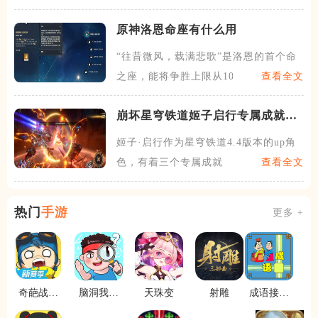
原神洛恩命座有什么用
“往昔微风，载满悲歌”是洛恩的首个命
之座，能将争胜上限从10
查看全文
崩坏星穹铁道姬子启行专属成就怎
么获得
姬子·启行作为星穹铁道4.4版本的up角
色，有着三个专属成就
查看全文
热门
手游
更多 +
奇葩战斗
脑洞我最
天珠变
射雕
成语接龙
家
大
闯关