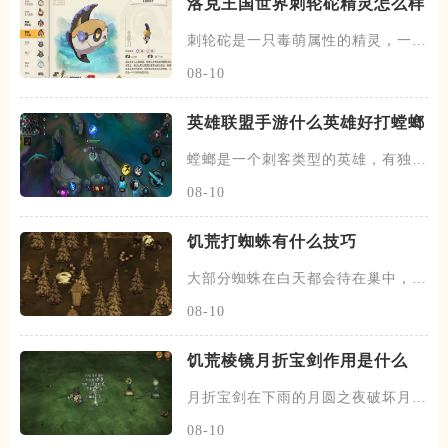
洛克王国世界刺轮砣精灵怎么样
刺轮砣是一只毒萌属性的精灵，一共
有两个阶段，刺轮砣为初始的阶
08-10
英雄联盟手游什么英雄好打螳螂
螳螂是一个刺客类型的英雄，有独特
的进化技能的能力，每升一级大
08-10
饥荒打蜘蛛有什么技巧
大部分蜘蛛在白天都会待在巢中，在
黄昏和夜晚时会出来游荡，除了
08-10
饥荒棱镜月折宝剑作用是什么
月折宝剑在下雨的月圆之夜破坏月的
地下城五次之后掉落，不过一个
08-10