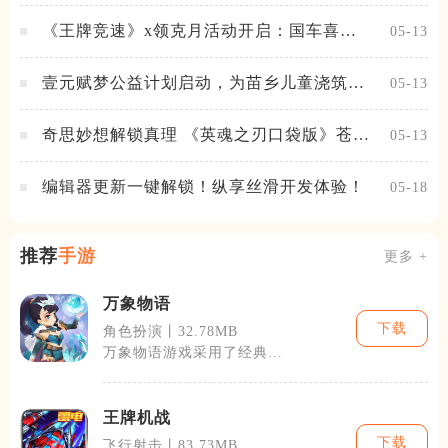
《王牌竞速》x领克月活动开启：国车喜迎
05-13
进阶，福利不停！
壹元赋梦公益计划启动，为苗乡儿童浇筑梦
05-13
想之路！
奇思妙想解锁真理 《英魂之刃口袋版》苍天
05-13
之拳新皮肤上线
编辑器更新一键解锁！纵享丝滑开发体验！
05-18
推荐
手游
更多 +
万象物语
下载
角色扮演丨32.78MB
万象物语游戏采用了经典的
回合制战斗模式，玩家需要
通过策略性地
王牌机战
下载
飞行射击丨83.73MB