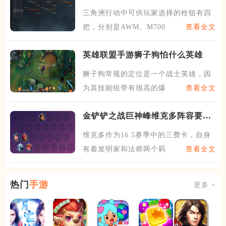
三角洲行动中可供玩家选择的栓狙有四
把，分别是AWM、M700
查看全文
英雄联盟手游狮子狗怕什么英雄
狮子狗常规的定位是一个战士英雄，因
为其技能组带有很高的爆发，
查看全文
金铲铲之战巨神峰维克多阵容要怎
么玩
维克多作为16.5赛季中的三费卡，自身
有着发明家和法师两个羁
查看全文
热门
手游
更多 +