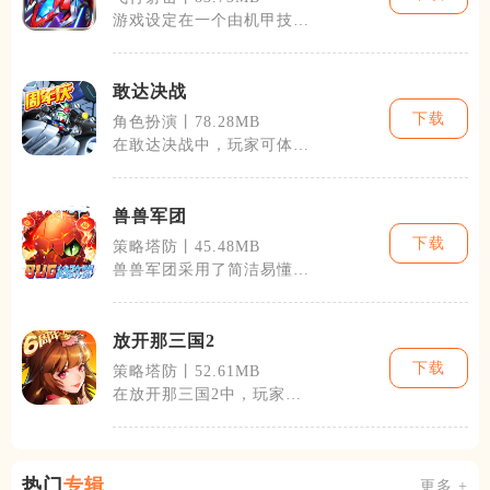
游戏设定在一个由机甲技术
主导的未来世界，玩家将扮
演一名机甲指
敢达决战
下载
角色扮演丨78.28MB
在敢达决战中，玩家可体验
到从一线战场到战略指挥室
的全方位高达
兽兽军团
下载
策略塔防丨45.48MB
兽兽军团采用了简洁易懂的
操作界面，即使是游戏新手
也能快速上手
放开那三国2
下载
策略塔防丨52.61MB
在放开那三国2中，玩家将
扮演一位三国时期的领袖，
通过招募武将
热门
专辑
更多 +