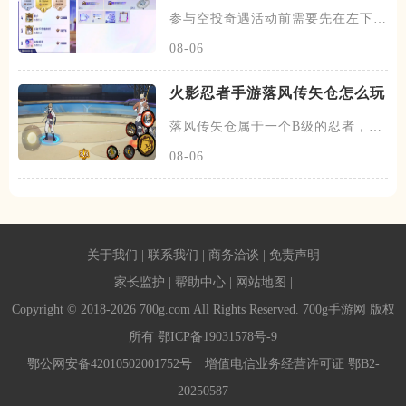
参与空投奇遇活动前需要先在左下角
选择战区，确定完毕后在该活动
08-06
火影忍者手游落风传矢仓怎么玩
落风传矢仓属于一个B级的忍者，带
有特殊的尾兽机制，在开局会跟
08-06
关于我们
|
联系我们
|
商务洽谈
|
免责声明
家长监护
|
帮助中心
|
网站地图
|
Copyright © 2018-2026 700g.com All Rights Reserved. 700g手游网 版权
所有
鄂ICP备19031578号-9
鄂公网安备42010502001752号
增值电信业务经营许可证 鄂B2-
20250587