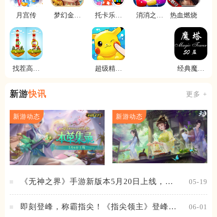
月宫传
梦幻金字
托卡乐园
消消之星
热血燃烧
塔
小镇世界
除方块
找茬高高
超级精灵
经典魔塔
手
球
50层
新游
快讯
更多 +
新游动态
新游动态
《无神之界》手游新版本5月20日上线，女
05-19
神降临，守护相伴
即刻登峰，称霸指尖！《指尖领主》登峰测
06-01
试火热进行中