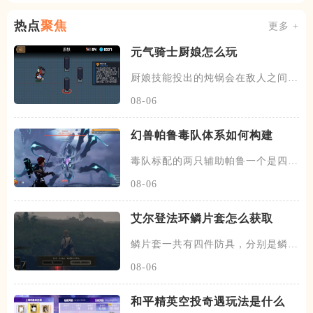
热点
聚焦
更多 +
元气骑士厨娘怎么玩
厨娘技能投出的炖锅会在敌人之间反
复弹跳，每次反弹都会生成一份
08-06
幻兽帕鲁毒队体系如何构建
毒队标配的两只辅助帕鲁一个是四星
蛊刺妖，可以提供中毒状态百分
08-06
艾尔登法环鳞片套怎么获取
鳞片套一共有四件防具，分别是鳞片
头盔、鳞片铠甲、以及鳞片臂甲
08-06
和平精英空投奇遇玩法是什么