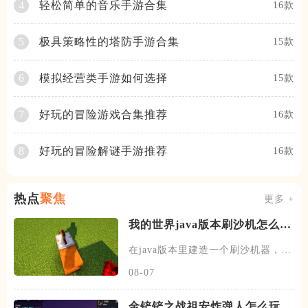
轻松简单的音乐手游合集
4
16款
极具策略性的塔防手游合集
5
15款
模拟经营类手游如何选择
6
15款
好玩的冒险游戏合集推荐
7
16款
好玩的冒险解谜手游推荐
8
16款
热点
聚焦
更多 +
我的世界java版本刷沙机怎么建
造
在java版本里建造一个刷沙机器，首
先需要先找到末地的传送门
08-07
金铲铲之战祖安炸弹人怎么玩