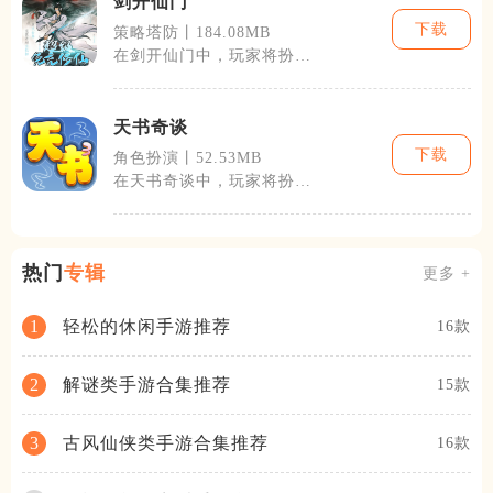
剑开仙门
下载
策略塔防丨184.08MB
在剑开仙门中，玩家将扮演
一名初入仙道的修仙者，通
过历练、战斗
天书奇谈
下载
角色扮演丨52.53MB
在天书奇谈中，玩家将扮演
一名阴差阳错踏入了神话世
界的现代人，
热门
专辑
更多 +
轻松的休闲手游推荐
1
16款
解谜类手游合集推荐
2
15款
古风仙侠类手游合集推荐
3
16款