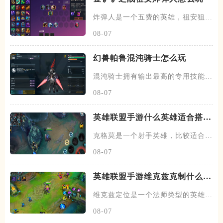
炸弹人是一个五费的英雄，祖安狙神
以及约德尔人三个羁绊，技能主
08-07
幻兽帕鲁混沌骑士怎么玩
混沌骑士拥有输出最高的专用技能双
枪一闪，伤害打满的情况下输出
08-07
英雄联盟手游什么英雄适合搭配
克格莫
克格莫是一个射手英雄，比较适合走
下路的位置，在下路线上需要搭
08-07
英雄联盟手游维克兹克制什么英
雄
维克兹定位是一个法师类型的英雄，
常见的位置在中单，在中路线上
08-07