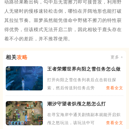
动路径果断出钩，勾中后无需擦刀即可接普攻，利用野
人无猪时的慢移速轻松击倒，哪怕在开阔地形也能打破
其拉扯节奏。噩梦虽然能凭借命中野猪不擦刀的特性获
得优势，但该模式无法开启二阶，因此相较于鹿头存在
着不小的差距，并不推荐使用。
相关
攻略
更多 +
王者荣耀世界向阳之雪任务怎么做
打开向阳之雪任务列表后点击前往探
索，然后传送到任务点旁边的梦
查看全文
潮汐守望者炽颅之怒怎么打
在寻宝海岸中通关剧情副本就能开启炽
颅之怒玩法，该玩法中可以自
查看全文