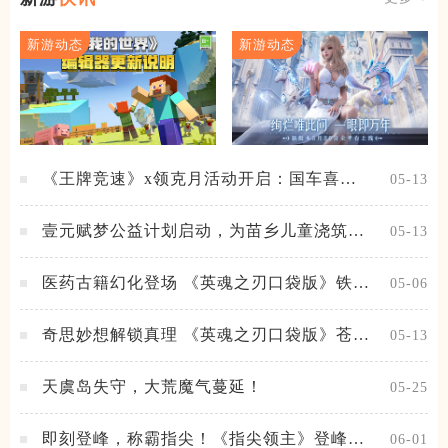
新游动态
新游动态
《王牌竞速》x领克月活动开启：国车喜迎
05-13
进阶，福利不停！
壹元赋梦公益计划启动，为苗乡儿童浇筑梦
05-13
想之路！
医药古籍幻化登场 《英魂之刃口袋版》铁扇
05-06
公主新皮肤抢先看
奇思妙想解锁真理 《英魂之刃口袋版》苍天
05-13
之拳新皮肤上线
天虞岛失守，大荒魔气蔓延！
05-25
即刻登峰，称霸指尖！《指尖领主》登峰测
06-01