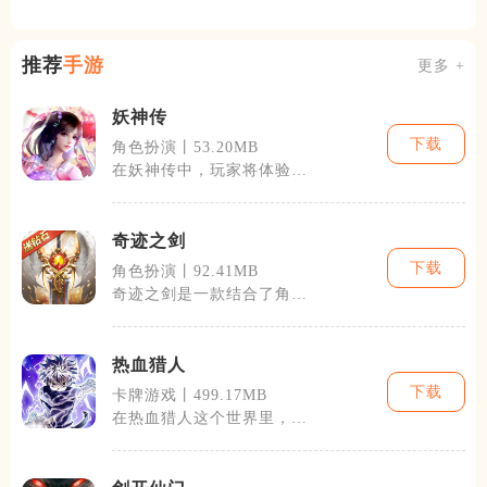
试火热进行中
推荐
手游
更多 +
妖神传
下载
角色扮演丨53.20MB
在妖神传中，玩家将体验到
一个宏大的游戏世界。游戏
采用了最先进
奇迹之剑
下载
角色扮演丨92.41MB
奇迹之剑是一款结合了角色
扮演与即时战斗元素的手机
游戏，它的背
热血猎人
下载
卡牌游戏丨499.17MB
在热血猎人这个世界里，玩
家将会遇到各式各样的怪兽
和强大的对手