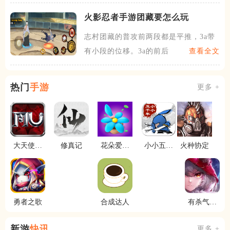
火影忍者手游团藏要怎么玩
志村团藏的普攻前两段都是平推，3a带
有小段的位移。3a的前后
查看全文
热门
手游
更多 +
大天使之
修真记
花朵爱消
小小五千
火种协定
光
除
年
勇者之歌
合成达人
有杀气童
话2
新游
快讯
更多 +