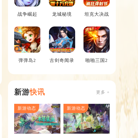
战争崛起
龙城秘境
坦克大决战
弹弹岛2
古剑奇闻录
啪啪三国2
新游
快讯
更多 +
新游动态
新游动态