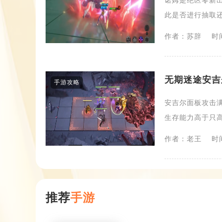
诺姆是绝区零新
此是否进行抽取还
作者：苏辞
时间
无期迷途安吉
手游攻略
安吉尔面板攻击
生存能力高于只高
作者：老王
时间
推荐
手游