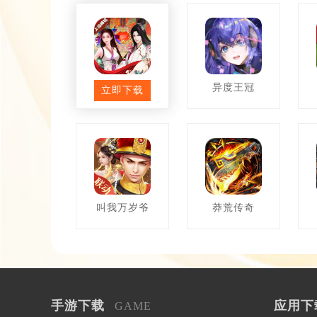
花千骨
异度王冠
立即下载
叫我万岁爷
莽荒传奇
手游下载
应用下
GAME