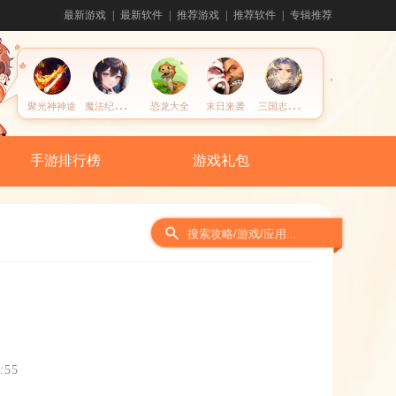
最新游戏
最新软件
推荐游戏
推荐软件
专辑推荐
魔
法纪元游戏软件
三
国志幻想大陆
聚光神神途
恐龙大全
末日来袭
手游排行榜
游戏礼包
:55