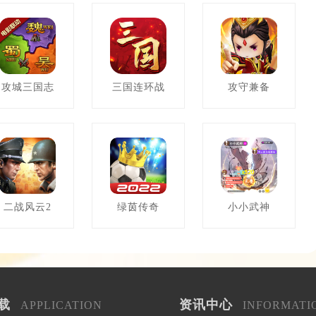
攻城三国志
三国连环战
攻守兼备
二战风云2
绿茵传奇
小小武神
载
资讯中心
APPLICATION
INFORMATI