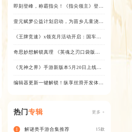
即刻登峰，称霸指尖！《指尖领主》登峰
测试火热进行中
壹元赋梦公益计划启动，为苗乡儿童浇筑
梦想之路！
《王牌竞速》x领克月活动开启：国车喜
迎进阶，福利不停！
奇思妙想解锁真理 《英魂之刃口袋版》
苍天之拳新皮肤上线
《无神之界》手游新版本5月20日上线，
女神降临，守护相伴
编辑器更新一键解锁！纵享丝滑开发体
验！
热门
专辑
更多 +
解谜类手游合集推荐
1
15款