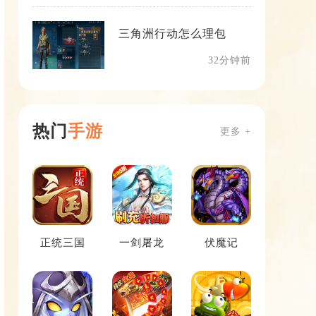
三角洲行动怎么理包
32分钟前
热门
手游
更多 +
正统三国
一剑屠龙
伏魔记