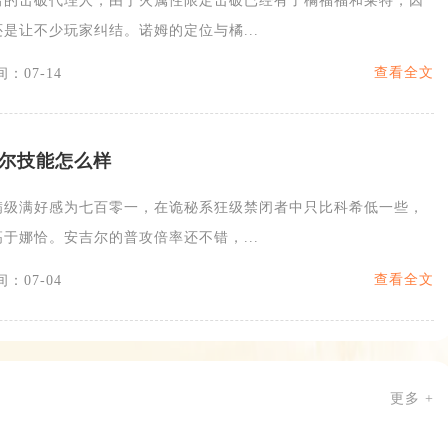
出的击破代理人，由于火属性限定击破已经有了橘福福和莱特，因
是让不少玩家纠结。诺姆的定位与橘...
查看全文
：07-14
尔技能怎么样
满级满好感为七百零一，在诡秘系狂级禁闭者中只比科希低一些，
于娜恰。安吉尔的普攻倍率还不错，...
查看全文
：07-04
更多 +