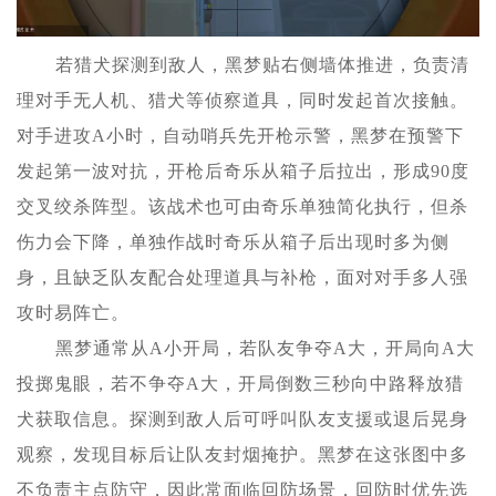
若猎犬探测到敌人，黑梦贴右侧墙体推进，负责清
理对手无人机、猎犬等侦察道具，同时发起首次接触。
对手进攻A小时，自动哨兵先开枪示警，黑梦在预警下
发起第一波对抗，开枪后奇乐从箱子后拉出，形成90度
交叉绞杀阵型。该战术也可由奇乐单独简化执行，但杀
伤力会下降，单独作战时奇乐从箱子后出现时多为侧
身，且缺乏队友配合处理道具与补枪，面对对手多人强
攻时易阵亡。
黑梦通常从A小开局，若队友争夺A大，开局向A大
投掷鬼眼，若不争夺A大，开局倒数三秒向中路释放猎
犬获取信息。探测到敌人后可呼叫队友支援或退后晃身
观察，发现目标后让队友封烟掩护。黑梦在这张图中多
不负责主点防守，因此常面临回防场景，回防时优先选