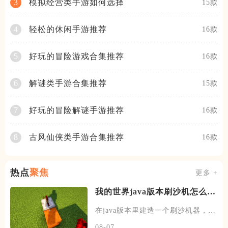
模拟经营类手游如何选择
3
15款
轻松的休闲手游推荐
4
16款
好玩的冒险游戏合集推荐
5
16款
解谜类手游合集推荐
6
15款
好玩的冒险解谜手游推荐
7
16款
古风仙侠类手游合集推荐
8
16款
热点
聚焦
更多 +
我的世界java版本刷沙机怎么建
造
在java版本里建造一个刷沙机器，首
先需要先找到末地的传送门
08-07