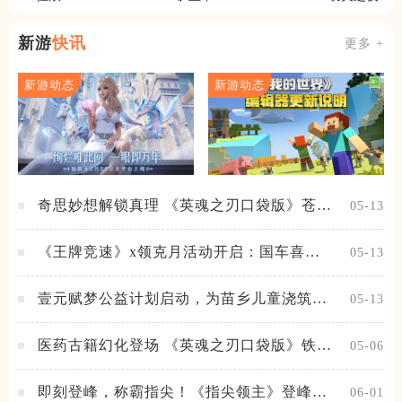
大亨
新游
快讯
更多 +
新游动态
新游动态
奇思妙想解锁真理 《英魂之刃口袋版》苍天
05-13
之拳新皮肤上线
《王牌竞速》x领克月活动开启：国车喜迎
05-13
进阶，福利不停！
壹元赋梦公益计划启动，为苗乡儿童浇筑梦
05-13
想之路！
医药古籍幻化登场 《英魂之刃口袋版》铁扇
05-06
公主新皮肤抢先看
即刻登峰，称霸指尖！《指尖领主》登峰测
06-01