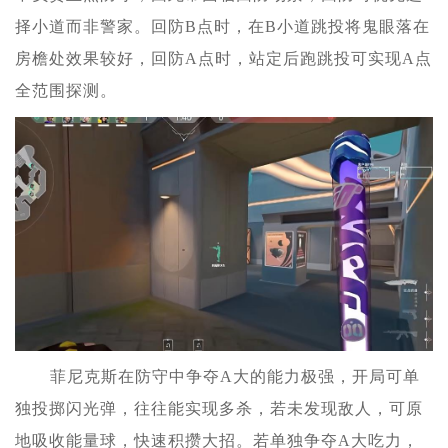
择小道而非警家。回防B点时，在B小道跳投将鬼眼落在
房檐处效果较好，回防A点时，站定后跑跳投可实现A点
全范围探测。
菲尼克斯在防守中争夺A大的能力极强，开局可单
独投掷闪光弹，往往能实现多杀，若未发现敌人，可原
地吸收能量球，快速积攒大招。若单独争夺A大吃力，