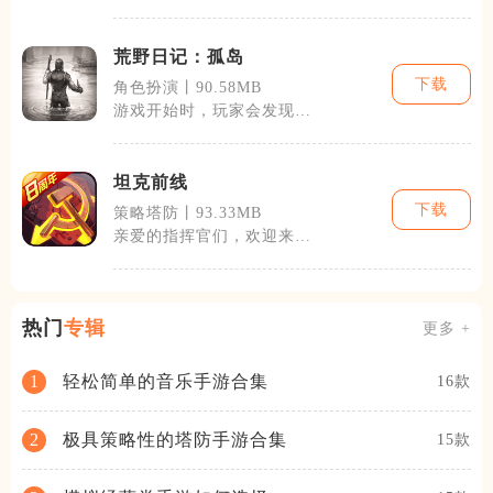
中，玩家不仅能体验到紧张
刺激的战斗，
荒野日记：孤岛
下载
角色扮演丨90.58MB
游戏开始时，玩家会发现自
己身处于一个未知而广阔的
孤岛上，四周
坦克前线
下载
策略塔防丨93.33MB
亲爱的指挥官们，欢迎来到
这款以二战为背景的史诗级
坦克策略手游
热门
专辑
更多 +
轻松简单的音乐手游合集
1
16款
极具策略性的塔防手游合集
2
15款