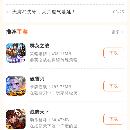
试火热进行中
天虞岛失守，大荒魔气蔓延！
05-25
推荐
手游
更多 +
群英之战
下载
策略塔防丨438.17MB
群英之战在保留传统策略游
戏元素的基础上进行了多方
面的创新。在
破雪刃
下载
卡牌游戏丨293.73MB
在破雪刃中，玩家将经历各
种挑战，从密布陷阱的雪原
到充满敌人的
战箭天下
下载
动作格斗丨30.47MB
在战箭天下这个广袤的世界