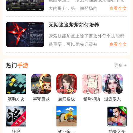
绝区零最新一期危局强袭战水温有了较
大的提升，第一间登场的是全
查看全文
无期迷途萦萦如何培养
萦萦技能加点上除了普攻外每个技能都
很重要，可以优先升级被动花
查看全文
热门
手游
更多 +
滚动方块
墨守孤城
魔幻客栈
猫咪和汤
逍遥浪人
狂浪
矿业帝国
功夫之夜