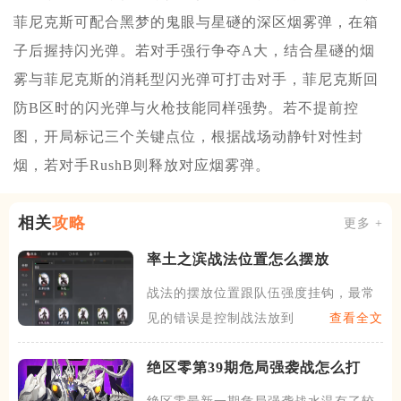
菲尼克斯可配合黑梦的鬼眼与星礈的深区烟雾弹，在箱
子后握持闪光弹。若对手强行争夺A大，结合星礈的烟
雾与菲尼克斯的消耗型闪光弹可打击对手，菲尼克斯回
防B区时的闪光弹与火枪技能同样强势。若不提前控
图，开局标记三个关键点位，根据战场动静针对性封
烟，若对手RushB则释放对应烟雾弹。
相关
攻略
更多 +
率土之滨战法位置怎么摆放
战法的摆放位置跟队伍强度挂钩，最常
见的错误是控制战法放到了输
查看全文
绝区零第39期危局强袭战怎么打