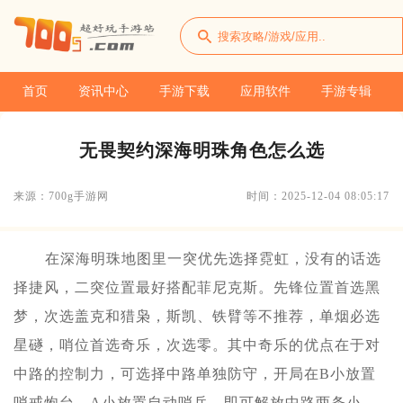
首页
资讯中心
手游下载
应用软件
手游专辑
无畏契约深海明珠角色怎么选
来源：700g手游网
时间：2025-12-04 08:05:17
在深海明珠地图里一突优先选择霓虹，没有的话选
择捷风，二突位置最好搭配菲尼克斯。先锋位置首选黑
梦，次选盖克和猎枭，斯凯、铁臂等不推荐，单烟必选
星礈，哨位首选奇乐，次选零。其中奇乐的优点在于对
中路的控制力，可选择中路单独防守，开局在B小放置
哨戒炮台，A小放置自动哨兵，即可解放中路两条小