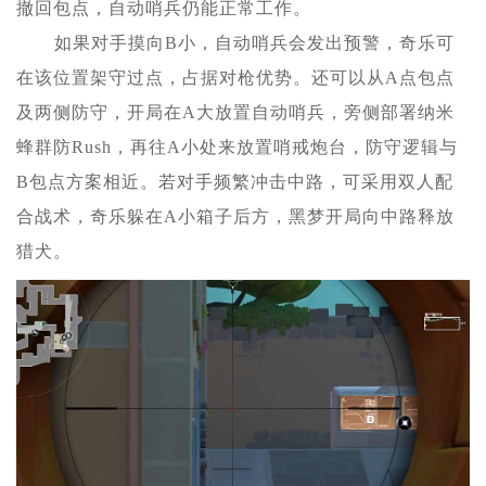
撤回包点，自动哨兵仍能正常工作。
如果对手摸向B小，自动哨兵会发出预警，奇乐可
在该位置架守过点，占据对枪优势。还可以从A点包点
及两侧防守，开局在A大放置自动哨兵，旁侧部署纳米
蜂群防Rush，再往A小处来放置哨戒炮台，防守逻辑与
B包点方案相近。若对手频繁冲击中路，可采用双人配
合战术，奇乐躲在A小箱子后方，黑梦开局向中路释放
猎犬。