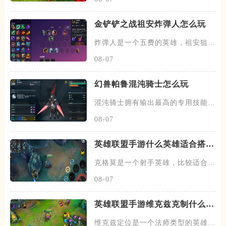
金铲铲之战祖安炸弹人怎么玩
炸弹人是一个五费的英雄，祖安狙神
以及约德尔人三个羁绊，技能主
08-07
幻兽帕鲁混沌骑士怎么玩
混沌骑士拥有输出最高的专用技能双
枪一闪，伤害打满的情况下输出
08-07
英雄联盟手游什么英雄适合搭配
克格莫
克格莫是一个射手英雄，比较适合走
下路的位置，在下路线上需要搭
08-07
英雄联盟手游维克兹克制什么英
雄
维克兹定位是一个法师类型的英雄，