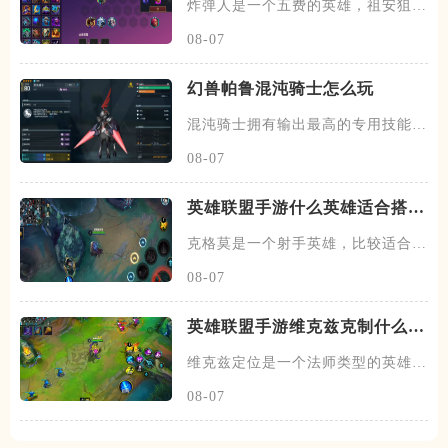
炸弹人是一个五费的英雄，祖安狙神
以及约德尔人三个羁绊，技能主
08-07
幻兽帕鲁混沌骑士怎么玩
混沌骑士拥有输出最高的专用技能双
枪一闪，伤害打满的情况下输出
08-07
英雄联盟手游什么英雄适合搭配
克格莫
克格莫是一个射手英雄，比较适合走
下路的位置，在下路线上需要搭
08-07
英雄联盟手游维克兹克制什么英
雄
维克兹定位是一个法师类型的英雄，
常见的位置在中单，在中路线上
08-07