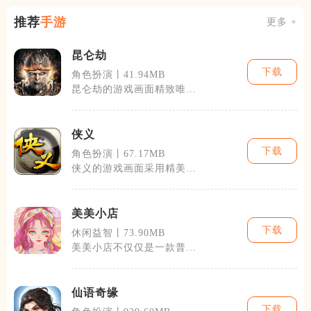
推荐
手游
更多 +
昆仑劫
下载
角色扮演丨41.94MB
昆仑劫的游戏画面精致唯
美，采用了高度还原东方神
话背景的设计风
侠义
下载
角色扮演丨67.17MB
侠义的游戏画面采用精美的
二维手绘风格，角色设计丰
富多彩，场景
美美小店
下载
休闲益智丨73.90MB
美美小店不仅仅是一款普通
的模拟经营游戏，它通过细
腻的画风、丰
仙语奇缘
下载