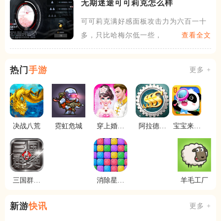
无期迷途​可可莉克怎么样
可可莉克满好感面板攻击力为六百一十
多，只比哈梅尔低一些，不过
查看全文
热门
手游
更多 +
决战八荒
霓虹危城
穿上婚纱
阿拉德大
宝宝来找
做最美新
陆
茬
娘
三国群英
消除星星
羊毛工厂
志
乐
新游
快讯
更多 +