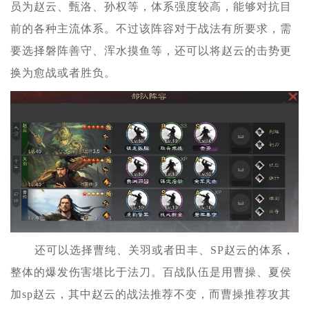
员为赵云、甄洛、孙权等，体系强度较高，能够对抗目
前的各种主流体系。不过该阵容对于战法有所要求，需
要选择磐阵善守、浑水摸鱼等，还可以将赵云的击势更
换为愈战或者胜负。
还可以选择曹纯、关羽或者田丰、SP赵云的体系，
整体的爆发伤害堪比于法刀。百战队伍是用曹操、夏侯
加sp赵云，其中赵云的战法推荐不变，而曹操推荐攻其