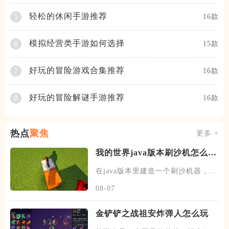
轻松的休闲手游推荐
5
16款
模拟经营类手游如何选择
6
15款
好玩的冒险游戏合集推荐
7
16款
好玩的冒险解谜手游推荐
8
16款
热点
聚焦
更多 +
我的世界java版本刷沙机怎么建
造
在java版本里建造一个刷沙机器，首
先需要先找到末地的传送门
08-07
金铲铲之战祖安炸弹人怎么玩