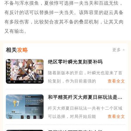
不备与浑水摸鱼，夏侯惇可选择一夫当关和百战无怯，
有反计的话可以替换掉一夫当关。该阵容里的赵云具备
有多段伤害，比较契合攻其不备的叠层机制，让其又肉
又有输出。
相关
攻略
更多 +
绝区零叶瞬光复刻要补吗
随着新版本的开启，叶瞬光也迎来了首
轮复刻，作为目前最强的物理
查看全文
和平精英歼灭大师夏日杯玩法是什
么
歼灭大师夏日杯玩法一共有十二个区域
可以选择，对局开始后能任选
查看全文