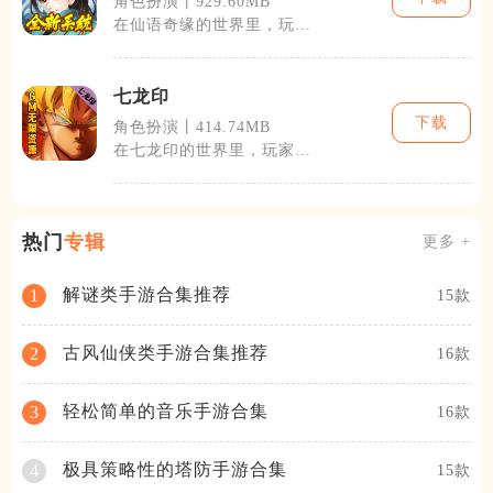
角色扮演丨929.60MB
在仙语奇缘的世界里，玩家
将经历从一个凡人到高高在
上的仙人的转
七龙印
下载
角色扮演丨414.74MB
在七龙印的世界里，玩家不
仅将体验到丰富的剧情故
事，还将遇见形
热门
专辑
更多 +
解谜类手游合集推荐
1
15款
古风仙侠类手游合集推荐
2
16款
轻松简单的音乐手游合集
3
16款
极具策略性的塔防手游合集
4
15款