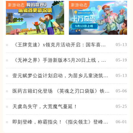
新游动态
新游动态
《王牌竞速》x领克月活动开启：国车喜迎
05-13
进阶，福利不停！
《无神之界》手游新版本5月20日上线，女
05-19
神降临，守护相伴
壹元赋梦公益计划启动，为苗乡儿童浇筑梦
05-13
想之路！
医药古籍幻化登场 《英魂之刃口袋版》铁扇
05-06
公主新皮肤抢先看
天虞岛失守，大荒魔气蔓延！
05-25
即刻登峰，称霸指尖！《指尖领主》登峰测
06-01
试火热进行中