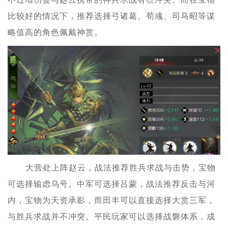
比较好的情况下，推荐选择弓诸葛、荀彧、司马昭等谋
略值高的角色佩戴神赏。
大营处上阵赵云，战法推荐胜兵求战与击势，宝物
可选择输虑乌号。中军可选择吕蒙，战法推荐反击与河
内，宝物为天资承影，而田丰可以直接选择大赏三军，
与胜兵求战并不冲突。平民玩家可以选择战磐体系，成