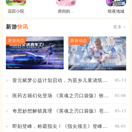
花田小院
房间的秘
暗夜地城
密3女团回
归夜
新游
快讯
更多 +
新游动态
新游动态
壹元赋梦公益计划启动，为苗乡儿童浇筑梦
05-13
想之路！
医药古籍幻化登场 《英魂之刃口袋版》铁扇
05-06
公主新皮肤抢先看
奇思妙想解锁真理 《英魂之刃口袋版》苍天
05-13
之拳新皮肤上线
即刻登峰，称霸指尖！《指尖领主》登峰测
06-01