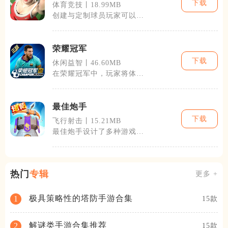
下载
体育竞技丨18.99MB
创建与定制球员玩家可以根
据自己的偏好创建球员，包
括调整外观、
荣耀冠军
下载
休闲益智丨46.60MB
在荣耀冠军中，玩家将体验
到丰富的游戏内容。游戏设
有多种不同的
最佳炮手
下载
飞行射击丨15.21MB
最佳炮手设计了多种游戏模
式，包括经典模式、挑战模
式、无尽模式
热门
专辑
更多 +
极具策略性的塔防手游合集
1
15款
解谜类手游合集推荐
2
15款