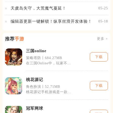
试火热进行中
天虞岛失守，大荒魔气蔓延！
05-25
编辑器更新一键解锁！纵享丝滑开发体验！
05-18
推荐
手游
更多 +
三国online
下载
策略塔防丨684.27MB
在三国Online中，玩家不仅
可以体验到传统的三国故
事，还可
桃花源记
下载
角色扮演丨52.71MB
桃花源记手机游戏是一款结
合了角色扮演与模拟建设的
游戏。玩家将
冠军网球