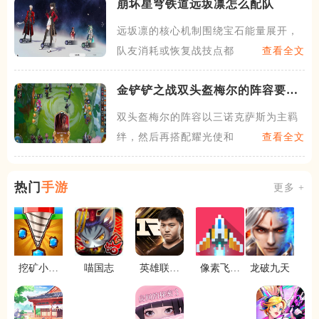
崩坏星穹铁道远坂凛怎么配队
远坂凛的核心机制围绕宝石能量展开，
队友消耗或恢复战技点都能让
查看全文
金铲铲之战双头盔梅尔的阵容要怎
么玩
双头盔梅尔的阵容以三诺克萨斯为主羁
绊，然后再搭配耀光使和护卫
查看全文
热门
手游
更多 +
挖矿小高
喵国志
英雄联盟
像素飞机
龙破九天
手
电竞经理
大战