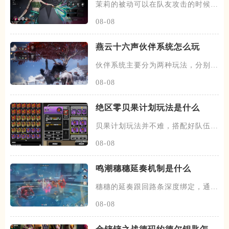
茉莉的被动可以在队友攻击的时候，
有概率发动一次协战，场上的暗
08-08
燕云十六声伙伴系统怎么玩
伙伴系统主要分为两种玩法，分别是
闲意值和寻野值，将伙伴召唤出
08-08
绝区零贝果计划玩法是什么
贝果计划玩法并不难，搭配好队伍和
装备，进图后开始搜各种箱子，
08-08
鸣潮穗穗延奏机制是什么
穗穗的延奏跟回路条深度绑定，通过
积攒芳菲信来为队友提供不同的
08-08