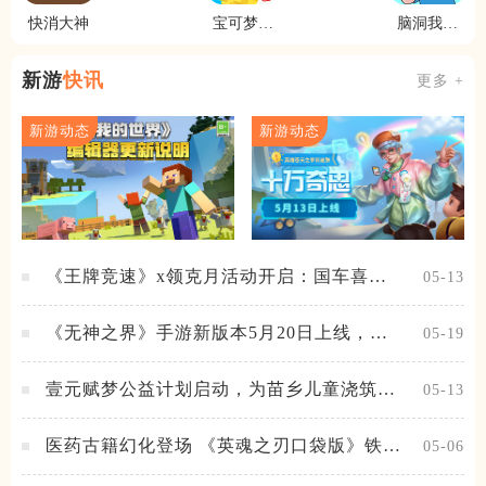
快消大神
宝可梦大
脑洞我最
探险
大
新游
快讯
更多 +
新游动态
新游动态
《王牌竞速》x领克月活动开启：国车喜迎
05-13
进阶，福利不停！
《无神之界》手游新版本5月20日上线，女
05-19
神降临，守护相伴
壹元赋梦公益计划启动，为苗乡儿童浇筑梦
05-13
想之路！
医药古籍幻化登场 《英魂之刃口袋版》铁扇
05-06
公主新皮肤抢先看