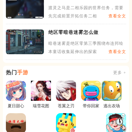
渡灵之马是二相乐园的世界任务，需要
先完成前置开拓任务二相乐园
查看全文
绝区零暗巷迷雾怎么做
暗巷迷雾是绝区零第三季围绕布连邦绘
本童话收集延伸出的探索型支
查看全文
热门
手游
更多 +
夏日甜心
瑞雪花图
苍翼之刃
带你回家
逃出农场