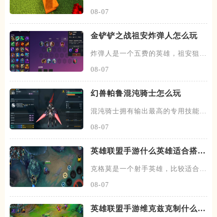
先需要先找到末地的传送门
08-07
金铲铲之战祖安炸弹人怎么玩
炸弹人是一个五费的英雄，祖安狙神
以及约德尔人三个羁绊，技能主
08-07
幻兽帕鲁混沌骑士怎么玩
混沌骑士拥有输出最高的专用技能双
枪一闪，伤害打满的情况下输出
08-07
英雄联盟手游什么英雄适合搭配
克格莫
克格莫是一个射手英雄，比较适合走
下路的位置，在下路线上需要搭
08-07
英雄联盟手游维克兹克制什么英