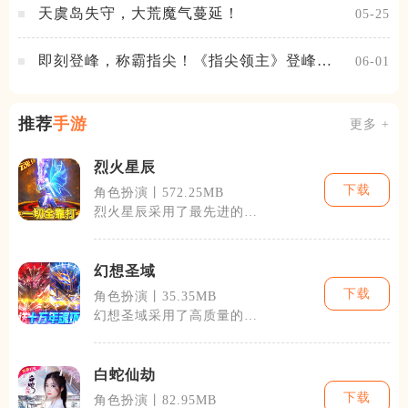
天虞岛失守，大荒魔气蔓延！
05-25
即刻登峰，称霸指尖！《指尖领主》登峰测
06-01
试火热进行中
推荐
手游
更多 +
烈火星辰
下载
角色扮演丨572.25MB
烈火星辰采用了最先进的
3D图形技术，为玩家提供
了一个宏大且细
幻想圣域
下载
角色扮演丨35.35MB
幻想圣域采用了高质量的
3D图形引擎，展现了一个
广阔而神秘的魔
白蛇仙劫
下载
角色扮演丨82.95MB