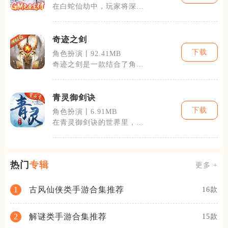
在白蛇仙劫中，玩家将深入
探索一个以白蛇传故事为框
架，结合中国
奇迹之剑
下载
角色扮演丨92.41MB
奇迹之剑是一款结合了角色
扮演与即时战斗元素的手机
游戏，它的背
青灵御剑诀
下载
角色扮演丨6.91MB
在青灵御剑诀的世界里，玩
家可以体验到丰富的游戏内
容。包括但不
热门
专辑
更多 +
古风仙侠类手游合集推荐
1
16款
解谜类手游合集推荐
2
15款