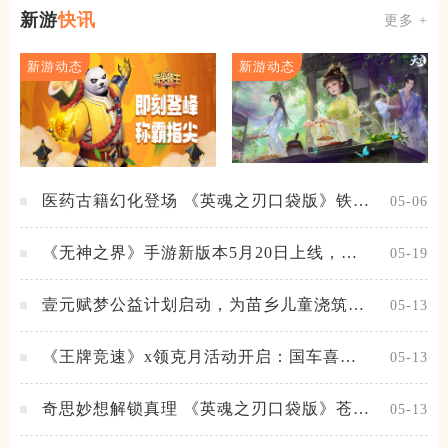
新游
快讯
更多 +
新游动态
新游动态
医药古籍幻化登场 《英魂之刃口袋版》铁扇
05-06
公主新皮肤抢先看
《无神之界》手游新版本5月20日上线，女
05-19
神降临，守护相伴
壹元赋梦公益计划启动，为苗乡儿童浇筑梦
05-13
想之路！
《王牌竞速》x领克月活动开启：国车喜迎
05-13
进阶，福利不停！
奇思妙想解锁真理 《英魂之刃口袋版》苍天
05-13
之拳新皮肤上线