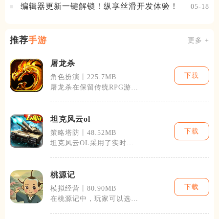
编辑器更新一键解锁！纵享丝滑开发体验！
05-18
推荐
手游
更多 +
屠龙杀
下载
角色扮演丨225.7MB
屠龙杀在保留传统RPG游戏
元素的融入了许多创新的设
计理念。游
坦克风云ol
下载
策略塔防丨48.52MB
坦克风云OL采用了实时战
斗模式，游戏画面细腻，坦
克模型和战场
桃源记
下载
模拟经营丨80.90MB
在桃源记中，玩家可以选择
不同的角色和职业，通过完
成任务、探索