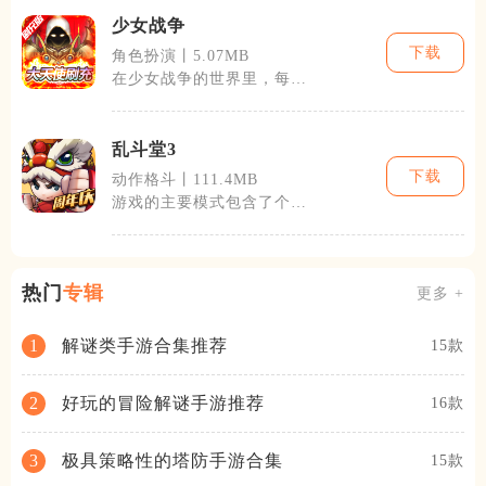
少女战争
下载
角色扮演丨5.07MB
在少女战争的世界里，每位
少女战士都有着自己的背景
故事和独特技
乱斗堂3
下载
动作格斗丨111.4MB
游戏的主要模式包含了个人
对战、团队合作和特殊任务
挑战等多种形
热门
专辑
更多 +
解谜类手游合集推荐
1
15款
好玩的冒险解谜手游推荐
2
16款
极具策略性的塔防手游合集
3
15款