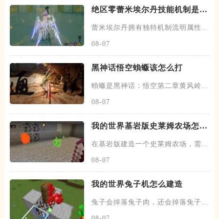
绝区零蕾米埃尔丹技能机制是什
么
蕾米埃尔丹拥有独特机制流明属性，
流明属性并不属于任何一个既有
08-07
黑神话悟空蝜蝂该怎么打
蝜蝂是黑神话：悟空第二章黄风岭中
的隐藏妖王，要见到它必须先完
08-07
我的世界基岩版史莱姆农场怎么
建造
在基岩版建造一个史莱姆农场，需要
先找到史莱姆刷新的地形，史莱
08-07
我的世界兔子机怎么建造
兔子会掉落兔子肉，还会掉落兔子
皮，兔子肉可以用来吃，兔子皮能
08-07