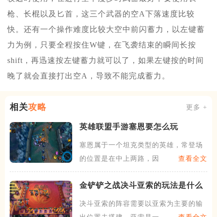
枪、长棍以及匕首，这三个武器的空A下落速度比较
快。还有一个操作难度比较大空中前闪蓄力，以左键蓄
力为例，只要全程按住W键，在飞袭结束的瞬间长按
shift，再迅速按左键蓄力就可以了，如果左键按的时间
晚了就会直接打出空A，导致不能完成蓄力。
相关
攻略
更多 +
英雄联盟手游塞恩要怎么玩
塞恩属于一个坦克类型的英雄，常登场
的位置是在中上两路，因为塞
查看全文
金铲铲之战决斗亚索的玩法是什么
决斗亚索的阵容需要以亚索为主要的输