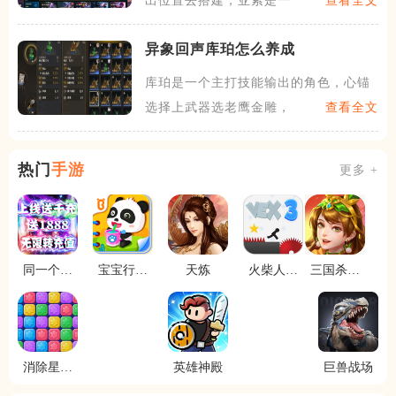
出位置去搭建，亚索是一个二
查看全文
异象回声库珀怎么养成
库珀是一个主打技能输出的角色，心锚
选择上武器选老鹰金雕，它的
查看全文
热门
手游
更多 +
同一个世
宝宝行为
天炼
火柴人试
三国杀名
界2
认知
炼地3
将传
消除星星
英雄神殿
巨兽战场
乐