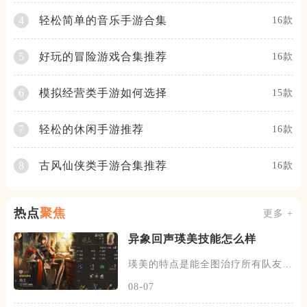
轻松简单的音乐手游合集
4
16款
好玩的冒险游戏合集推荐
5
16款
模拟经营类手游如何选择
6
15款
轻松的休闲手游推荐
7
16款
古风仙侠类手游合集推荐
8
16款
热点
聚焦
更多 +
异象回声​瑛美技能怎么样
瑛美的特点是能全图治疗所有队友，
同时具备多种辅助能力，可以群
08-07