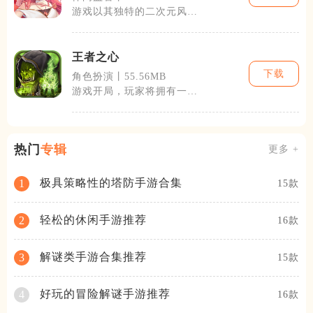
游戏以其独特的二次元风
格，结合了精美的角色设计
和宽广的世界观
王者之心
下载
角色扮演丨55.56MB
游戏开局，玩家将拥有一座
小城堡和一支初级军队，通
过发展城堡的
热门
专辑
更多 +
极具策略性的塔防手游合集
1
15款
轻松的休闲手游推荐
2
16款
解谜类手游合集推荐
3
15款
好玩的冒险解谜手游推荐
4
16款