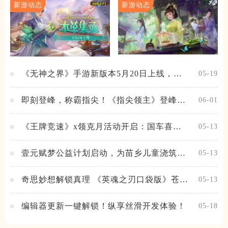
新游动态
新游动态
《无神之界》手游新版本5月20日上线，女
05-19
神降临，守护相伴
即刻登峰，称霸指尖！《指尖领主》登峰测
06-01
试火热进行中
《王牌竞速》x领克月活动开启：国车喜迎
05-13
进阶，福利不停！
壹元赋梦公益计划启动，为苗乡儿童浇筑梦
05-13
想之路！
奇思妙想解锁真理 《英魂之刃口袋版》苍天
05-13
之拳新皮肤上线
编辑器更新一键解锁！纵享丝滑开发体验！
05-18