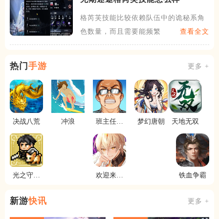
格芮芙技能比较依赖队伍中的诡秘系角
色数量，而且需要能频繁破核
查看全文
热门
手游
更多 +
决战八荒
冲浪
班主任模
梦幻唐朝
天地无双
拟器
光之守护
欢迎来到
铁血争霸
者
梦乐园
新游
快讯
更多 +