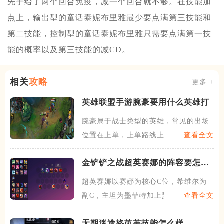
先手给了两个回合免疫，减一个回合就不够。在技能加
点上，输出型的童话泰妮布里雅最少要点满第三技能和
第二技能，控制型的童话泰妮布里雅只需要点满第一技
能的概率以及第三技能的减CD。
相关
攻略
更多 +
英雄联盟手游腕豪要用什么英雄打
腕豪属于战士类型的英雄，常见的出场
位置在上单，上单路线上的腕
查看全文
金铲铲之战超英赛娜的阵容要怎么
玩
超英赛娜以赛娜为核心C位，希维尔为
副C，主坦为墨菲特加上瑟庄
查看全文
无期迷途格芮芙技能怎么样