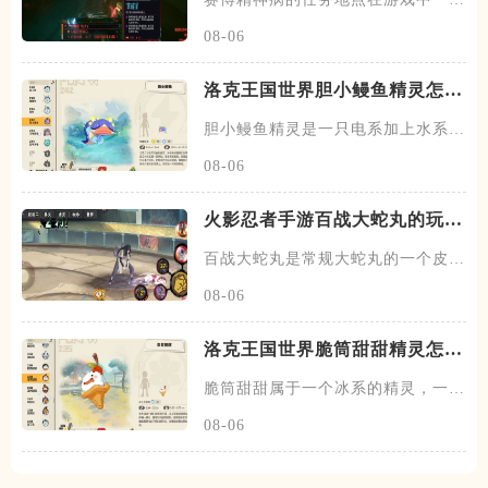
有十七个，在沃森区有六个，在
08-06
洛克王国世界胆小鳗鱼精灵怎么
样
胆小鳗鱼精灵是一只电系加上水系的
精灵，一共是有两个阶段，胆小
08-06
火影忍者手游百战大蛇丸的玩法
是什么
百战大蛇丸是常规大蛇丸的一个皮肤
系列，这个百战皮肤系列会改变
08-06
洛克王国世界脆筒甜甜精灵怎么
样
脆筒甜甜属于一个冰系的精灵，一共
有三个阶段，脆筒甜甜属于初始
08-06