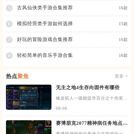
古风仙侠类手游合集推荐
5
16款
模拟经营类手游如何选择
6
15款
好玩的冒险游戏合集推荐
7
16款
轻松简单的音乐手游合集
8
16款
热点
聚焦
更多 +
无主之地4生存向固件有哪些
橡皮筋人一级能提升百分之十伤害抗
性，数值不算很高，相当于多抗
08-06
赛博朋克2077精神病任务地点在
哪
赛博精神病的任务地点在游戏中一共