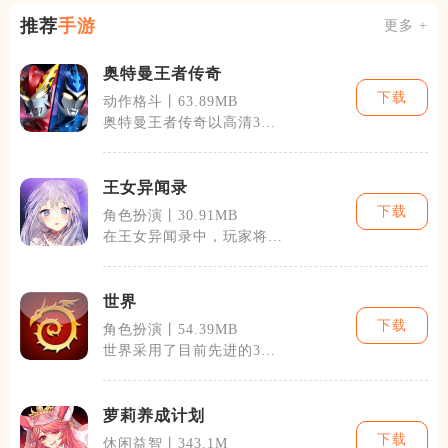
推荐
手游
更多 +
奥特曼王者传奇
下载
动作格斗丨63.89MB
奥特曼王者传奇以高清3D
图形和流畅动画重新诠释了
奥特英雄的世
王女异闻录
下载
角色扮演丨30.91MB
在王女异闻录中，玩家将体
验到深度的剧情互动和战略
性的战斗挑战
世界
下载
角色扮演丨54.39MB
世界采用了目前先进的3D
引擎技术，为玩家呈现了一
幅幅细腻而又
萝莉养成计划
下载
休闲益智丨343.1M