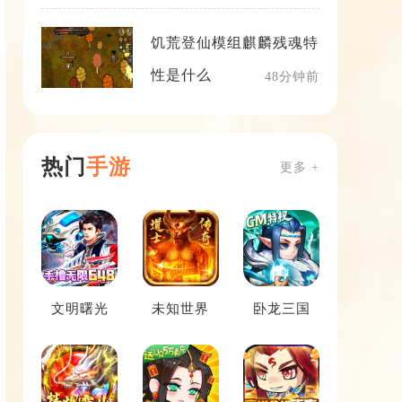
饥荒登仙模组麒麟残魂特
性是什么
48分钟前
热门
手游
更多 +
文明曙光
未知世界
卧龙三国