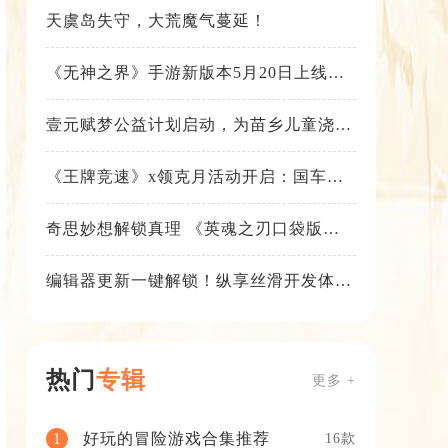
天虞岛失守，大荒魔气蔓延！
《无神之界》手游新版本5月20日上线，
女神降临，守护相伴
壹元赋梦公益计划启动，为苗乡儿童浇筑
梦想之路！
《王牌竞速》x领克月活动开启：国车喜
迎进阶，福利不停！
奇思妙想解锁真理 《英魂之刃口袋版》
苍天之拳新皮肤上线
编辑器更新一键解锁！纵享丝滑开发体
验！
热门
专辑
更多 +
好玩的冒险游戏合集推荐
1
16款