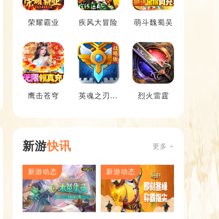
荣耀霸业
疾风大冒险
萌斗魏蜀吴
鹰击苍穹
英魂之刃战
烈火雷霆
略版
新游
快讯
更多 +
新游动态
新游动态