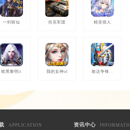
一剑斩仙
坦克军团
精灵猎人
暗黑黎明ii
我的女神ol
敢达争锋对
决
载
资讯中心
APPLICATION
INFORMATI