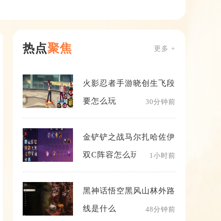
热点
聚焦
更多 +
火影忍者手游晓创生飞段
要怎么玩
30分钟前
金铲铲之战马尔扎哈佐伊
双C阵容怎么玩
1小时前
黑神话悟空黑风山林外路
线是什么
48分钟前