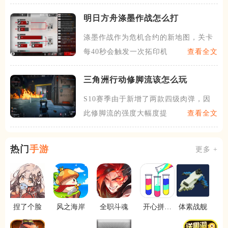
明日方舟涤墨作战怎么打
涤墨作战作为危机合约的新地图，关卡
每40秒会触发一次拓印机制
查看全文
三角洲行动修脚流该怎么玩
S10赛季由于新增了两款四级肉弹，因
此修脚流的强度大幅度提升
查看全文
热门
手游
更多 +
捏了个脸
风之海岸
全职斗魂
开心拼一
体素战舰
拼