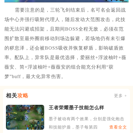
需要注意的是，三轮飞剑结束后，名可名会返回战
场中心并强行吸附代理人，随后发动大范围攻击，此技
能无法闪避或招架，且期间BOSS全程无敌，必须在范
围扩散至最外圈前移动到场边躲避，若场地仍有未引爆
的秽息泽，还会被BOSS吸收并恢复秽盾，影响破盾效
率。配队上，异常队是最优选择，爱丽丝+浮波柚叶+薇
薇安、简+浮波柚叶+薇薇安的组合能充分利用“获
梦”buff，最大化异常伤害。
相关
攻略
更多 +
王者荣耀墨子技能怎么样
墨子被动有两个效果，分别是强化炮击
和技能护盾，墨子每第四次普
查看全文