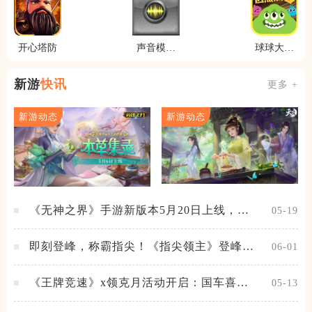
开心塔防
声音模拟
球球大作
器
战
新游
快讯
更多 +
新游动态
新游动态
《无神之界》手游新版本5月20日上线，女
05-19
神降临，守护相伴
即刻登峰，称霸指尖！《指尖领主》登峰测
06-01
试火热进行中
《王牌竞速》x领克月活动开启：国车喜迎
05-13
进阶，福利不停！