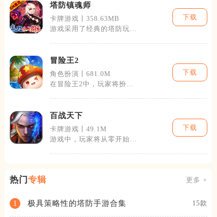
塔防镇魂师
下载
卡牌游戏丨358.63MB
游戏采用了经典的塔防玩
法，结合了角色扮演元素，
使得游戏体验更
冒险王2
下载
角色扮演丨681.0M
在冒险王2中，玩家将扮演
一个初出茅庐的冒险者，在
广袤的游戏世
百战天下
下载
卡牌游戏丨49.1M
游戏中，玩家将从零开始，
逐步招募各色英雄，根据英
雄间的关系和
热门
专辑
更多 +
极具策略性的塔防手游合集
1
15款