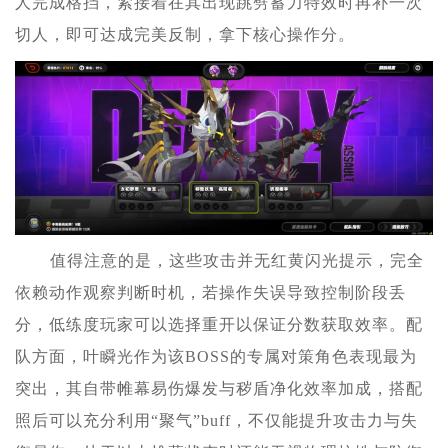
人完成格挡，紧接着在其出现跳劈蓄力特效时再补一次
切人，即可达成完美反制，拿下核心操作分。
值得注意的是，这些攻击并无红黄闪光提示，完全
依赖动作观察判断时机，若操作失误导致控制阶段丢
分，低练度玩家可以选择重开以保证分数获取效率。配
队方面，叶瞬光作为该BOSS的专属对策角色表现最为
突出，其自带帷幕易伤爆发与秽盾净化效率加成，搭配
照后可以充分利用“聚气”buff，不仅能提升攻击力与失