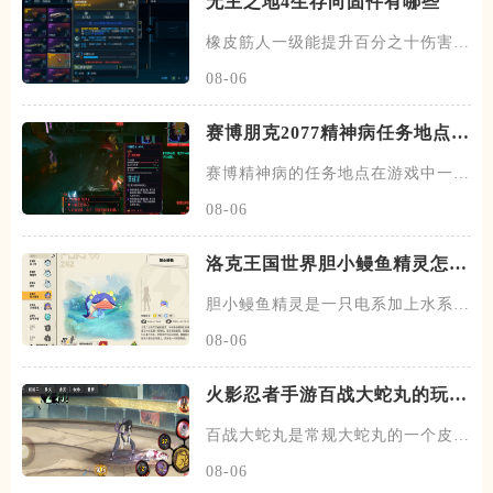
无主之地4生存向固件有哪些
橡皮筋人一级能提升百分之十伤害抗
性，数值不算很高，相当于多抗
08-06
赛博朋克2077精神病任务地点在
哪
赛博精神病的任务地点在游戏中一共
有十七个，在沃森区有六个，在
08-06
洛克王国世界胆小鳗鱼精灵怎么
样
胆小鳗鱼精灵是一只电系加上水系的
精灵，一共是有两个阶段，胆小
08-06
火影忍者手游百战大蛇丸的玩法
是什么
百战大蛇丸是常规大蛇丸的一个皮肤
系列，这个百战皮肤系列会改变
08-06