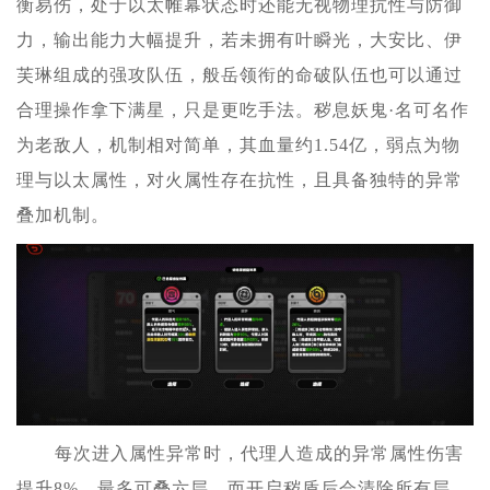
衡易伤，处于以太帷幕状态时还能无视物理抗性与防御
力，输出能力大幅提升，若未拥有叶瞬光，大安比、伊
芙琳组成的强攻队伍，般岳领衔的命破队伍也可以通过
合理操作拿下满星，只是更吃手法。秽息妖鬼·名可名作
为老敌人，机制相对简单，其血量约1.54亿，弱点为物
理与以太属性，对火属性存在抗性，且具备独特的异常
叠加机制。
每次进入属性异常时，代理人造成的异常属性伤害
提升8%，最多可叠六层，而开启秽盾后会清除所有层