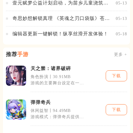
壹元赋梦公益计划启动，为苗乡儿童浇筑梦
05-13
想之路！
奇思妙想解锁真理 《英魂之刃口袋版》苍天
05-13
之拳新皮肤上线
编辑器更新一键解锁！纵享丝滑开发体验！
05-18
推荐
手游
更多 +
天之禁：诸界破碎
下载
角色扮演丨30.91MB
游戏的主要舞台设定在一个
由无数个小世界组成的宏大
宇宙之中，每
弹弹奇兵
下载
休闲益智丨94.49MB
游戏模式：弹弹奇兵提供了
丰富的游戏模式，包括经典
的PVE剧情