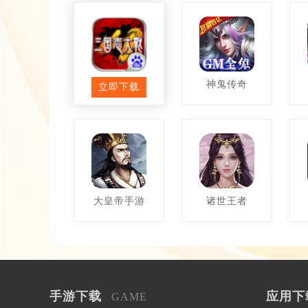
三国志大战
神鬼传奇
立即下载
大皇帝手游
诸世王者
手游下载
应用下
GAME