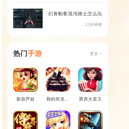
幻兽帕鲁混沌骑士怎么玩
22分钟前
热门
手游
更多 +
新葫芦娃
我的坦克我
票房大卖王
的团