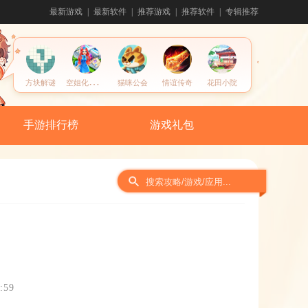
最新游戏
最新软件
推荐游戏
推荐软件
专辑推荐
空
姐化妆装扮沙龙
方块解谜
猫咪公会
情谊传奇
花田小院
手游排行榜
游戏礼包
:59