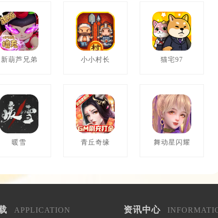
新葫芦兄弟
小小村长
猫宅97
暖雪
青丘奇缘
舞动星闪耀
载
资讯中心
APPLICATION
INFORMATI