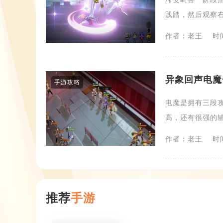
践踏，然后观察右
作者：老王
时间
异象回声电魔
手游攻略
电魔是拥有三段
高，还有很强的辅
作者：老王
时间
推荐
手游