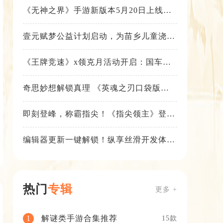
《无神之界》手游新版本5月20日上线，
女神降临，守护相伴
壹元赋梦公益计划启动，为苗乡儿童浇筑
梦想之路！
《王牌竞速》x领克月活动开启：国车喜
迎进阶，福利不停！
奇思妙想解锁真理 《英魂之刃口袋版》
苍天之拳新皮肤上线
即刻登峰，称霸指尖！《指尖领主》登峰
测试火热进行中
编辑器更新一键解锁！纵享丝滑开发体
验！
热门
专辑
更多 +
解谜类手游合集推荐
1
15款