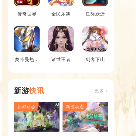
传奇世界
全民乐舞
星际跃迁
奥特曼热血
诸世王者
剑客下山
英雄
新游
快讯
更多 +
新游动态
新游动态