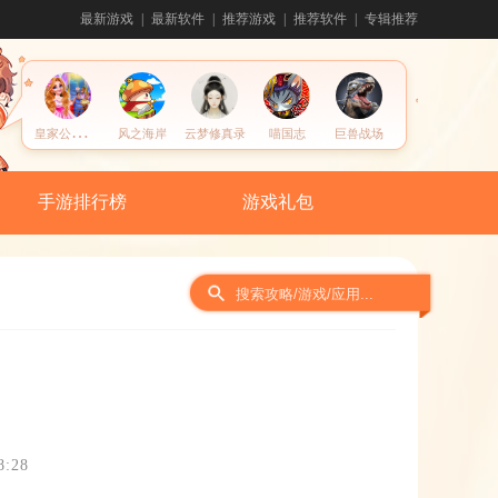
最新游戏
最新软件
推荐游戏
推荐软件
专辑推荐
皇
家公主女保镖
风之海岸
云梦修真录
喵国志
巨兽战场
手游排行榜
游戏礼包
:28