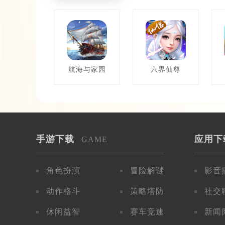
航海与家园
六界仙尊
手游下载
应用下
GAME
角色扮演
冒险解谜
影音
动作格斗
策略塔防
社交
休闲益智
赛车竞速
新闻