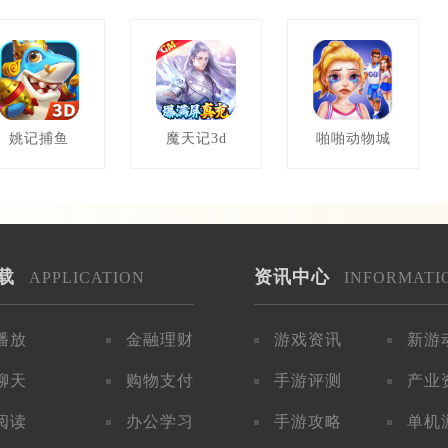
姚记捕鱼
魔天记3d
啪啪动物城
载
资讯中心
APPLICATION
INFORMATI
播放
金融理财
游戏资讯
新游
聊天
购物支付
手游评测
产业
阅读
办公学习
手游攻略
单机