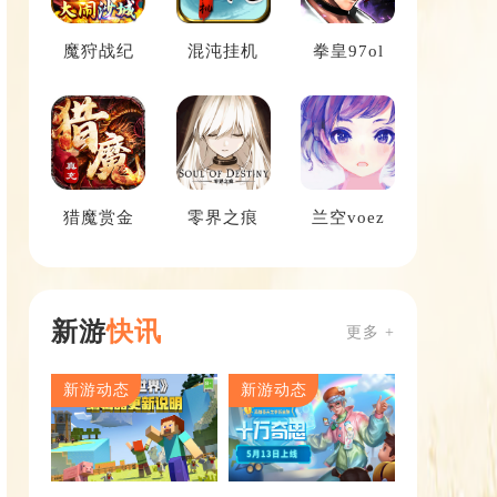
魔狩战纪
混沌挂机
拳皇97ol
猎魔赏金
零界之痕
兰空voez
新游
快讯
更多 +
新游动态
新游动态