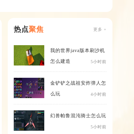
热点
聚焦
更多 +
我的世界java版本刷沙机
怎么建造
5小时前
金铲铲之战祖安炸弹人怎
么玩
4小时前
幻兽帕鲁混沌骑士怎么玩
5小时前