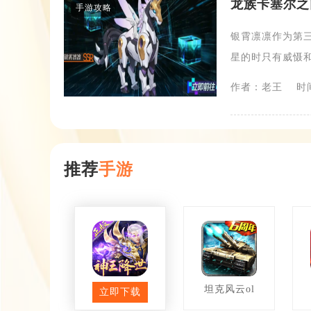
龙族卡塞尔之
手游攻略
银霄凛凛作为第
星的时只有威慑和
作者：老王
时间
推荐
手游
太古神王
坦克风云ol
立即下载