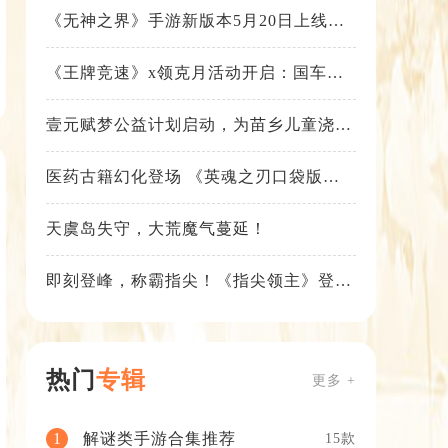
《无神之界》手游新版本5月20日上线，
女神降临，守护相伴
《王牌竞速》x领克月活动开启：国车喜
迎进阶，福利不停！
壹元赋梦公益计划启动，为苗乡儿童浇筑
梦想之路！
医药古籍幻化登场 《英魂之刃口袋版》
铁扇公主新皮肤抢先看
天虞岛失守，大荒魔气蔓延！
即刻登峰，称霸指尖！《指尖领主》登峰
测试火热进行中
热门
专辑
更多 +
解谜类手游合集推荐
1
15款