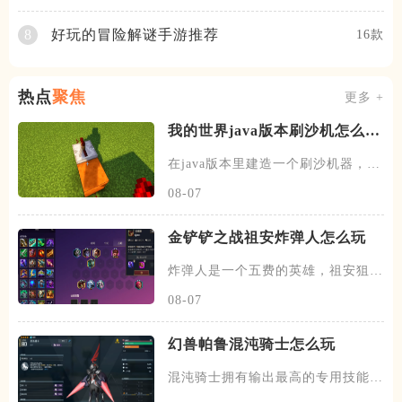
好玩的冒险解谜手游推荐
8
16款
热点
聚焦
更多 +
我的世界java版本刷沙机怎么建
造
在java版本里建造一个刷沙机器，首
先需要先找到末地的传送门
08-07
金铲铲之战祖安炸弹人怎么玩
炸弹人是一个五费的英雄，祖安狙神
以及约德尔人三个羁绊，技能主
08-07
幻兽帕鲁混沌骑士怎么玩
混沌骑士拥有输出最高的专用技能双
枪一闪，伤害打满的情况下输出