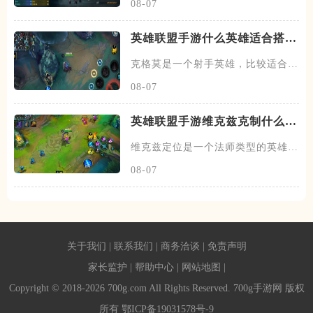
08-07
英雄联盟手游什么英雄适合搭配
克格莫
克格莫是一个射手英雄，比较适合走
下路的位置，在下路线上需要搭
08-07
英雄联盟手游维克兹克制什么英
雄
维克兹定位是一个法师类型的英雄，
常见的位置在中单，在中路线上
08-07
关于我们
|
联系我们
|
商务洽谈
|
免责声明
家长监护
|
帮助中心
|
网站地图
|
Copyright © 2018-2026 700g.com All Rights Reserved. 700g手游网 版权
所有
鄂ICP备19031578号-9