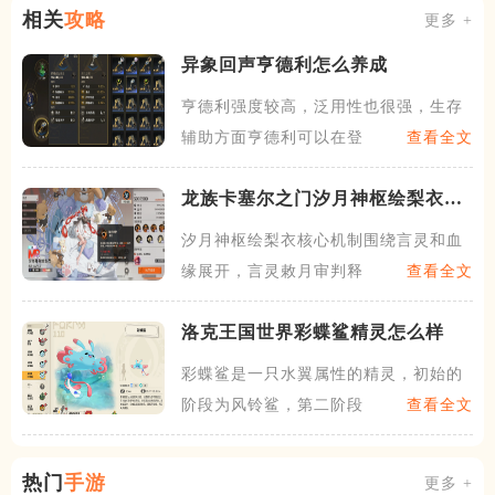
相关
攻略
更多 +
异象回声亨德利怎么养成
亨德利强度较高，泛用性也很强，生存
辅助方面亨德利可以在登场时
查看全文
龙族卡塞尔之门汐月神枢绘梨衣强
度如何
汐月神枢绘梨衣核心机制围绕言灵和血
缘展开，言灵敕月审判释放后
查看全文
洛克王国世界彩蝶鲨精灵怎么样
彩蝶鲨是一只水翼属性的精灵，初始的
阶段为风铃鲨，第二阶段为蓝
查看全文
热门
手游
更多 +