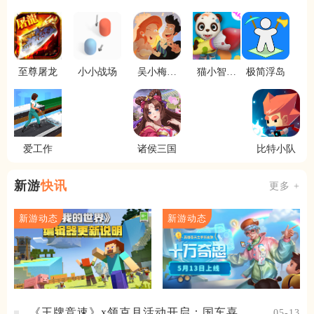
至尊屠龙
小小战场
吴小梅和
猫小智画
极简浮岛
王小磊
画涂色ar
爱工作
诸侯三国
比特小队
新游
快讯
更多 +
新游动态
新游动态
《王牌竞速》x领克月活动开启：国车喜迎
05-13