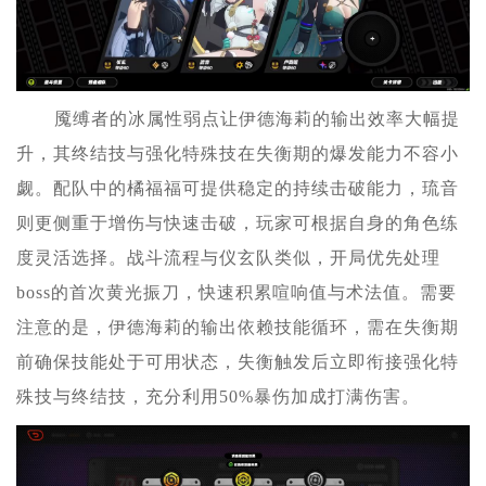
魇缚者的冰属性弱点让伊德海莉的输出效率大幅提
升，其终结技与强化特殊技在失衡期的爆发能力不容小
觑。配队中的橘福福可提供稳定的持续击破能力，琉音
则更侧重于增伤与快速击破，玩家可根据自身的角色练
度灵活选择。战斗流程与仪玄队类似，开局优先处理
boss的首次黄光振刀，快速积累喧响值与术法值。需要
注意的是，伊德海莉的输出依赖技能循环，需在失衡期
前确保技能处于可用状态，失衡触发后立即衔接强化特
殊技与终结技，充分利用50%暴伤加成打满伤害。