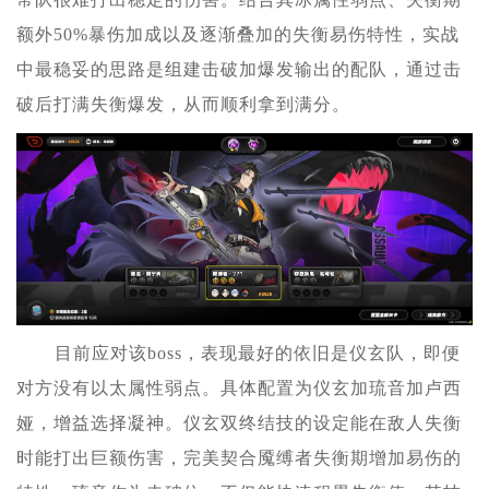
额外50%暴伤加成以及逐渐叠加的失衡易伤特性，实战
中最稳妥的思路是组建击破加爆发输出的配队，通过击
破后打满失衡爆发，从而顺利拿到满分。
目前应对该boss，表现最好的依旧是仪玄队，即便
对方没有以太属性弱点。具体配置为仪玄加琉音加卢西
娅，增益选择凝神。仪玄双终结技的设定能在敌人失衡
时能打出巨额伤害，完美契合魇缚者失衡期增加易伤的