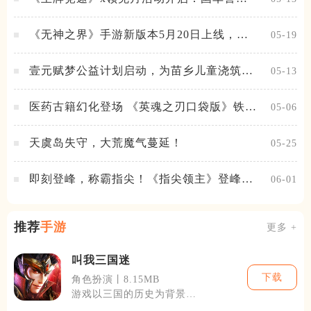
进阶，福利不停！
《无神之界》手游新版本5月20日上线，女
05-19
神降临，守护相伴
壹元赋梦公益计划启动，为苗乡儿童浇筑梦
05-13
想之路！
医药古籍幻化登场 《英魂之刃口袋版》铁扇
05-06
公主新皮肤抢先看
天虞岛失守，大荒魔气蔓延！
05-25
即刻登峰，称霸指尖！《指尖领主》登峰测
06-01
试火热进行中
推荐
手游
更多 +
叫我三国迷
下载
角色扮演丨8.15MB
游戏以三国的历史为背景，
玩家可以在游戏中体验到丰