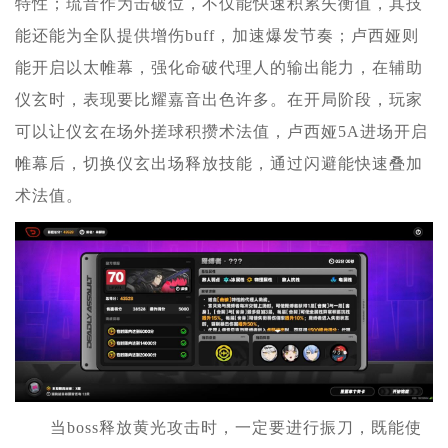
特性；琉音作为击破位，不仅能快速积累失衡值，其技
能还能为全队提供增伤buff，加速爆发节奏；卢西娅则
能开启以太帷幕，强化命破代理人的输出能力，在辅助
仪玄时，表现要比耀嘉音出色许多。在开局阶段，玩家
可以让仪玄在场外搓球积攒术法值，卢西娅5A进场开启
帷幕后，切换仪玄出场释放技能，通过闪避能快速叠加
术法值。
当boss释放黄光攻击时，一定要进行振刀，既能使