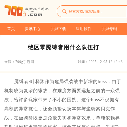
首页
资讯中心
手游下载
应用软件
手游专辑
绝区零魇缚者用什么队伍打
来源：700g手游网
时间：2025-12-05 12:42:48
魇缚者·叶释渊作为危局强袭战中新增的boss，由于
机制较为复杂的缘故，在难度方面要远超之前的一众强
敌，给许多玩家带来了不小的困扰。这个boss不仅拥有
高额的异常抗性，还会频繁切换本体与坐骑索贝克作
战，在坐骑阶段更是免疫失衡和异常效果，单纯依赖异
常队很难打出稳定的伤害。结合其冰属性弱点、失衡期