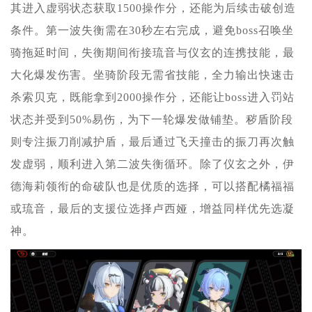
其进入虚弱状态获取1500操作分，还能为后续击破创造
条件。第一波失衡需在30秒左右完成，避免boss召唤坐
骑拖延时间，失衡期间衔接琉音与仪玄的连携技能，最
大化爆发伤害。坐骑阶段无需省技能，全力输出快速击
杀索贝克，既能拿到2000操作分，还能让boss进入罚站
状态并受到50%易伤，为下一轮爆发做铺垫。秽盾阶段
则专注振刀削减护盾，最后通过飞天撞击的振刀再次触
发虚弱，顺利进入第二波失衡循环。除了仪玄之外，伊
德海莉领衔的命破队也是优质的选择，可以搭配橘福福
或琉音，最后的支援位选择卢西娅，增益同样优先选凝
神。