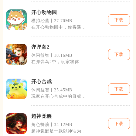
富的历史故事
开心动物园
下载
模拟经营丨27.70MB
在开心动物园中，你将遇到
从普通的猫狗，到稀有的熊
猫、长颈鹿乃
弹弹岛2
下载
休闲益智丨18.16MB
在弹弹岛2中，玩家将体验
到一个完整的冒险故事。游
戏设有多种模
开心合成
下载
休闲益智丨25.45MB
玩家在开心合成中的目标是
通过不断的合成操作，解锁
更多新奇有趣
超神觉醒
下载
角色扮演丨34.12MB
超神觉醒是一款以神话为背