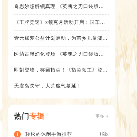
奇思妙想解锁真理 《英魂之刃口袋版》
苍天之拳新皮肤上线
《王牌竞速》x领克月活动开启：国车喜
迎进阶，福利不停！
壹元赋梦公益计划启动，为苗乡儿童浇筑
梦想之路！
医药古籍幻化登场 《英魂之刃口袋版》
铁扇公主新皮肤抢先看
即刻登峰，称霸指尖！《指尖领主》登峰
测试火热进行中
天虞岛失守，大荒魔气蔓延！
热门
专辑
更多 +
轻松的休闲手游推荐
1
16款