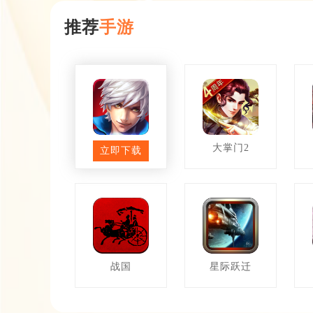
推荐
手游
英雄之剑
大掌门2
立即下载
战国
星际跃迁