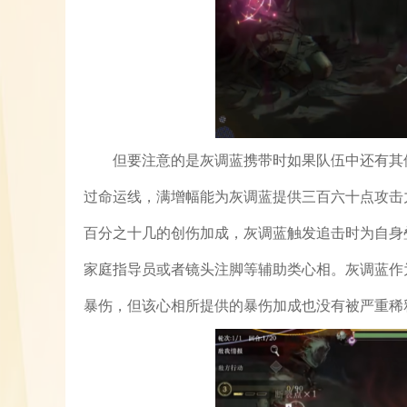
但要注意的是灰调蓝携带时如果队伍中还有其
过命运线，满增幅能为灰调蓝提供三百六十点攻击
百分之十几的创伤加成，灰调蓝触发追击时为自身
家庭指导员或者镜头注脚等辅助类心相。灰调蓝作
暴伤，但该心相所提供的暴伤加成也没有被严重稀