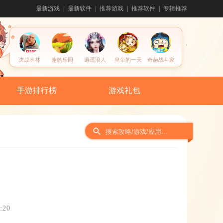
最新游戏
最新软件
推荐游戏
推荐软件
专辑推荐
决战丛林
趣酷乐园
逍遥浪人
皇帝的一天
奇葩战斗家
手游排行榜
游戏礼包
:20