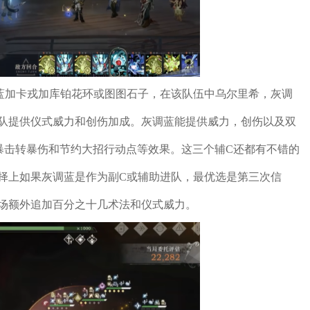
蓝加卡戎加库铂花环或图图石子，在该队伍中乌尔里希，灰调
队提供仪式威力和创伤加成。灰调蓝能提供威力，创伤以及双
出暴击转暴伤和节约大招行动点等效果。这三个辅C还都有不错的
择上如果灰调蓝是作为副C或辅助进队，最优选是第三次信
场额外追加百分之十几术法和仪式威力。