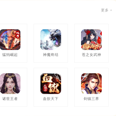
更多 +
猛犸崛起
神魔终结
苍之女武神
诸世王者
血饮天下
剑镇三界