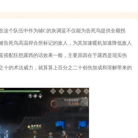
在这个队伍中作为辅C的灰调蓝不仅能为告死鸟提供全额拐
被告死鸟高温焊合所标记的敌人，为其加速暖机加速降低敌人
蓝搭配狂想露西的话效果一般，主要原因在于露西是现实伤
之十的术法威力，就算算上百分之二十创伤加成和溶解带来的