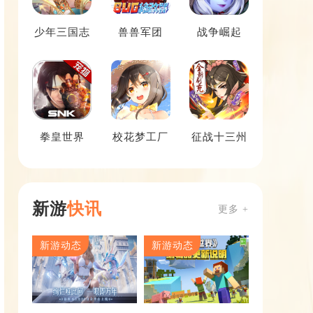
少年三国志
兽兽军团
战争崛起
拳皇世界
校花梦工厂
征战十三州
新游
快讯
更多 +
新游动态
新游动态