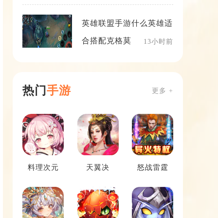
英雄联盟手游什么英雄适
合搭配克格莫
13小时前
热门
手游
更多 +
料理次元
天翼决
怒战雷霆