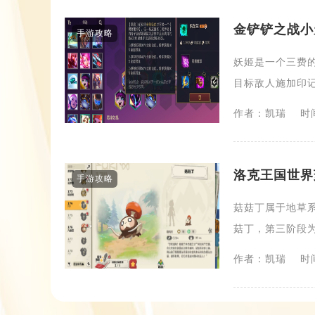
金铲铲之战小
手游攻略
妖姬是一个三费
目标敌人施加印记
作者：凯瑞
时间
洛克王国世界
手游攻略
菇菇丁属于地草
菇丁，第三阶段为
作者：凯瑞
时间