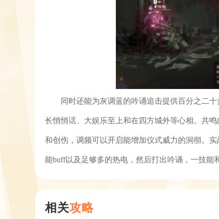
同时还能为灰调蓝的吟诵追击提供百分之二十
长悄悄话、大娱乐至上和在四方城外等心相。共鸣
和创伤，调频可以开启能增加仪式威力的洞彻。实
能buff以及足够多的热电，然后打出吟诵，一技
相关
攻略