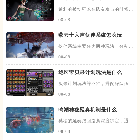
茉莉的被动可以在队友攻击的时候，
有概率发动一次协战，场上的暗
08-08
燕云十六声伙伴系统怎么玩
伙伴系统主要分为两种玩法，分别是
闲意值和寻野值，将伙伴召唤出
08-08
绝区零贝果计划玩法是什么
贝果计划玩法并不难，搭配好队伍和
装备，进图后开始搜各种箱子，
08-08
鸣潮穗穗延奏机制是什么
穗穗的延奏跟回路条深度绑定，通过
积攒芳菲信来为队友提供不同的
08-08