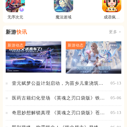
无序次元
魔法迷域
成语疯狂
猜
新游
快讯
更多 +
新游动态
新游动态
壹元赋梦公益计划启动，为苗乡儿童浇筑梦
05-13
想之路！
医药古籍幻化登场 《英魂之刃口袋版》铁扇
05-06
公主新皮肤抢先看
奇思妙想解锁真理 《英魂之刃口袋版》苍天
05-13
之拳新皮肤上线