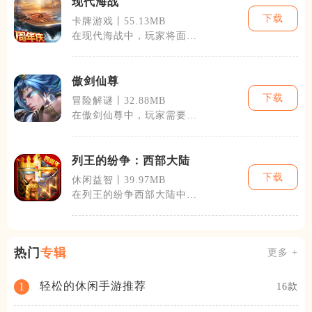
现代海战
下载
卡牌游戏丨55.13MB
在现代海战中，玩家将面对
来自全世界的对手，每一场
战斗都是对智
傲剑仙尊
下载
冒险解谜丨32.88MB
在傲剑仙尊中，玩家需要通
过完成各种任务与挑战，不
断提升自己的
列王的纷争：西部大陆
下载
休闲益智丨39.97MB
在列王的纷争西部大陆中，
玩家首先需要通过精心策划
的城市建设，
热门
专辑
更多 +
轻松的休闲手游推荐
1
16款