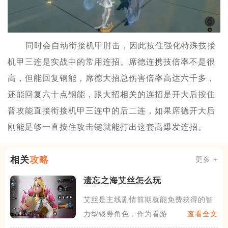
同时会自动衔接机甲肘击，因此按住强化特殊技接
机甲三连是实战中的常用连招。席德连携技倍率不是很
高，但能回复钢能，席德大招总伤害倍率高达六千多，
还能回复六十点钢能，跟大招相关的连招是开大后按住
普攻能直接衔接机甲三连中的后二连，如果席德开大后
刚能足够一直按住攻击键就能打出这套高爆发连招。
相关
攻略
更多 +
遗忘之海艾丝怎么玩
艾丝是主线剧情前期就能免费获得的智
力型银券角色，作为看游戏的
查看全文