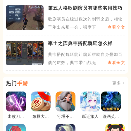
第五人格歌剧演员有哪些实用技巧
歌剧演员在经过数次的削弱之后，相较
于刚出来那一会，强度下滑了
查看全文
率土之滨典韦搭配魏延怎么样
典韦搭配魏延能让魏延帮助自身叠加百
战的层数，典韦带百战无怯，
查看全文
热门
手游
更多 +
击败刀锋
象棋大师
守塔不能
跃迁旅人
漫画英雄
3d
英雄冲刺
单机版
停
舞