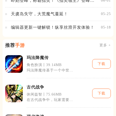
即刻登峰，称霸指尖！《指尖领主》登峰测
06-01
试火热进行中
天虞岛失守，大荒魔气蔓延！
05-25
编辑器更新一键解锁！纵享丝滑开发体验！
05-18
推荐
手游
更多 +
玛法降魔传
下载
角色扮演丨39.14MB
玛法降魔传基于一个中世纪
的幻想世界设定，玩家将扮
演一名勇士，
古代战争
下载
休闲益智丨75.66MB
在古代战争中，玩家需要高
度重视策略和资源管理。游
戏内的资源包