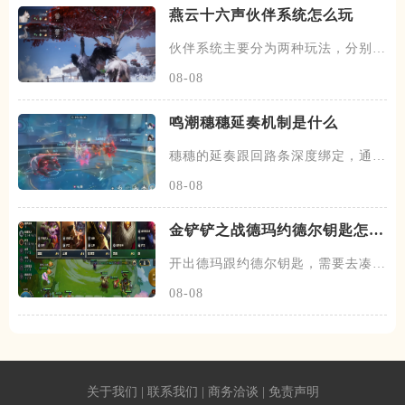
燕云十六声伙伴系统怎么玩
伙伴系统主要分为两种玩法，分别是
闲意值和寻野值，将伙伴召唤出
08-08
鸣潮穗穗延奏机制是什么
穗穗的延奏跟回路条深度绑定，通过
积攒芳菲信来为队友提供不同的
08-08
金铲铲之战德玛约德尔钥匙怎么
玩
开出德玛跟约德尔钥匙，需要去凑约
德尔跟德玛西亚羁绊，阵容在前
08-08
关于我们
|
联系我们
|
商务洽谈
|
免责声明