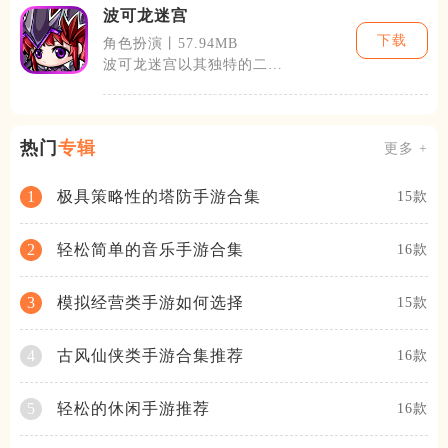
波可龙迷宫
下载
角色扮演丨57.94MB
波可龙迷宫以其独特的二维
手绘风格立刻抓住了玩家的
眼球。游戏的
热门
专辑
更多 +
极具策略性的塔防手游合集
1
15款
轻松简单的音乐手游合集
2
16款
模拟经营类手游如何选择
3
15款
古风仙侠类手游合集推荐
4
16款
轻松的休闲手游推荐
5
16款