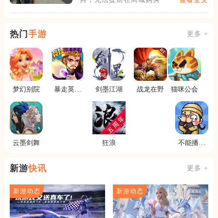
热门
手游
更多 +
梦幻别院
暴走英雄
剑墨江湖
战龙在野
猫咪公会
传
云墨剑舞
狂浪
不能播的
剧情
新游
快讯
更多 +
新游动态
新游动态