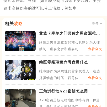
例如水静流、苔妮，如果缺控制可以带上安菲娅。要是
追求高额伤害的话可以带上辅助，例如隼。
相关
攻略
更多 +
龙族卡塞尔之门须佐之男命源稚女
怎么样
须佐之男命源稚女的核心机制分为天律
禁制，虚妄之梦和虚妄幻境，
查看全文
绝区零维琳娜六号盘用什么
维琳娜作为风属性的异常代理人，在选
择驱动盘的时候，四号位固定
查看全文
三角洲行动AZ3密钥怎么用
AZ3密钥是核电站地图中特有的一种道
具，无法提前在商城购买，
查看全文