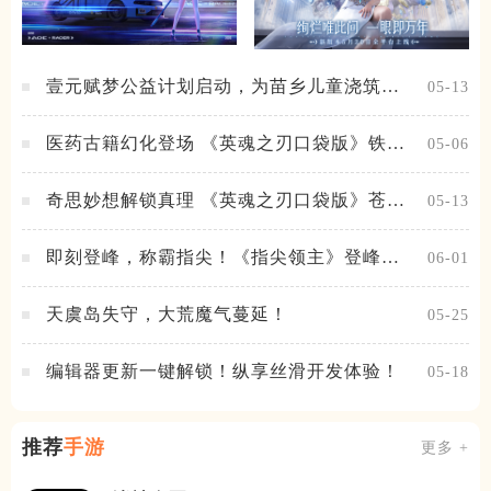
壹元赋梦公益计划启动，为苗乡儿童浇筑梦
05-13
想之路！
医药古籍幻化登场 《英魂之刃口袋版》铁扇
05-06
公主新皮肤抢先看
奇思妙想解锁真理 《英魂之刃口袋版》苍天
05-13
之拳新皮肤上线
即刻登峰，称霸指尖！《指尖领主》登峰测
06-01
试火热进行中
天虞岛失守，大荒魔气蔓延！
05-25
编辑器更新一键解锁！纵享丝滑开发体验！
05-18
推荐
手游
更多 +