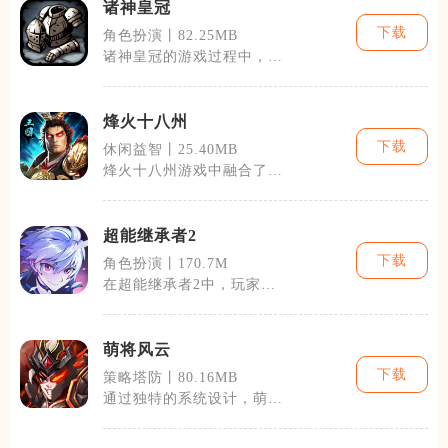
诸神皇冠
下载
角色扮演丨82.25MB
诸神皇冠的游戏过程中，玩
家将主要从事城市建设、部
队训练、神话
烽火十八州
下载
休闲益智丨25.40MB
烽火十八州游戏中融合了丰
富的策略元素与角色扮演特
性。玩家在开
超能继承者2
下载
角色扮演丨170.7M
在超能继承者2中，玩家可
以体验到丰富的角色扮演元
素。游戏提供
萌将风云
下载
策略塔防丨80.16MB
通过独特的系统设计，萌将
风云将策略游戏的深度与角
色养成的乐趣