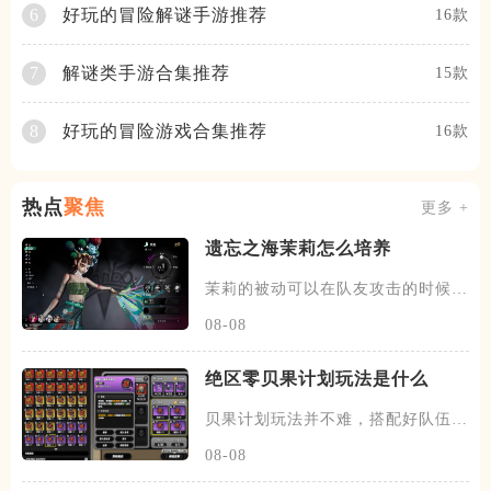
好玩的冒险解谜手游推荐
6
16款
解谜类手游合集推荐
7
15款
好玩的冒险游戏合集推荐
8
16款
热点
聚焦
更多 +
遗忘之海茉莉怎么培养
茉莉的被动可以在队友攻击的时候，
有概率发动一次协战，场上的暗
08-08
绝区零贝果计划玩法是什么
贝果计划玩法并不难，搭配好队伍和
装备，进图后开始搜各种箱子，
08-08