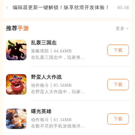
编辑器更新一键解锁！纵享丝滑开发体验！
05-18
推荐
手游
更多 +
乱轰三国志
下载
策略塔防丨44.64MB
在乱轰三国志中，玩家将遵
循历史的脚步，从黄巾之乱
开始，一步步
野蛮人大作战
下载
动作格斗丨85.56MB
在野蛮人大作战中，玩家将
从一个小小的部落开始，通
过攻占资源点
曙光英雄
下载
动作格斗丨61.34MB
在数不尽的手机游戏海洋
中，寻找一款能够长时间吸