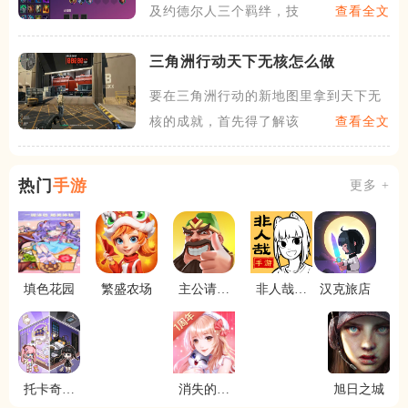
及约德尔人三个羁绊，技能主
查看全文
三角洲行动天下无核怎么做
要在三角洲行动的新地图里拿到天下无
核的成就，首先得了解该图的
查看全文
热门
手游
更多 +
填色花园
繁盛农场
主公请点
非人哉王
汉克旅店
将
牌员工
托卡奇妙
消失的轨
旭日之城
屋
迹