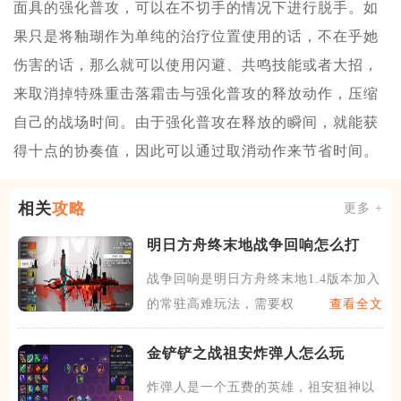
面具的强化普攻，可以在不切手的情况下进行脱手。如
果只是将釉瑚作为单纯的治疗位置使用的话，不在乎她
伤害的话，那么就可以使用闪避、共鸣技能或者大招，
来取消掉特殊重击落霜击与强化普攻的释放动作，压缩
自己的战场时间。由于强化普攻在释放的瞬间，就能获
得十点的协奏值，因此可以通过取消动作来节省时间。
相关
攻略
更多 +
明日方舟终末地战争回响怎么打
战争回响是明日方舟终末地1.4版本加入
的常驻高难玩法，需要权
查看全文
金铲铲之战祖安炸弹人怎么玩
炸弹人是一个五费的英雄，祖安狙神以