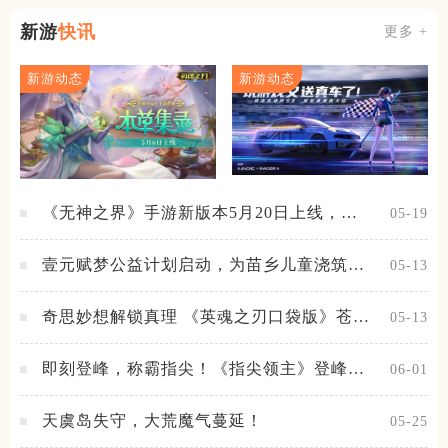
新游
快讯
更多 +
新游动态
新游动态
《无神之界》手游新版本5月20日上线，女
05-19
神降临，守护相伴
壹元赋梦公益计划启动，为苗乡儿童浇筑梦
05-13
想之路！
奇思妙想解锁真理 《英魂之刃口袋版》苍天
05-13
之拳新皮肤上线
即刻登峰，称霸指尖！《指尖领主》登峰测
06-01
试火热进行中
天虞岛失守，大荒魔气蔓延！
05-25