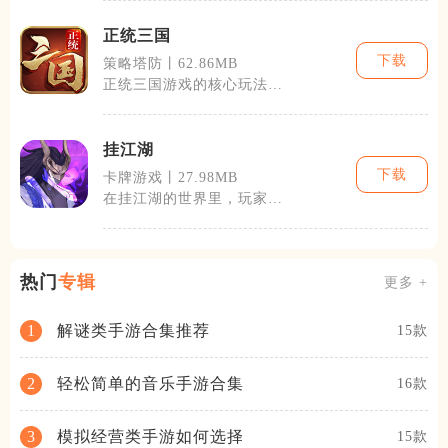
引玩家、兼具深
正统三国
下载
策略塔防丨62.86MB
正统三国游戏的核心玩法围
绕着策略和角色养成展开。
玩家将通过征
挂江湖
下载
卡牌游戏丨27.98MB
在挂江湖的世界里，玩家可
以体验到丰富多彩的江湖生
活。从初入江
热门
专辑
更多 +
解谜类手游合集推荐
1
15款
轻松简单的音乐手游合集
2
16款
模拟经营类手游如何选择
3
15款