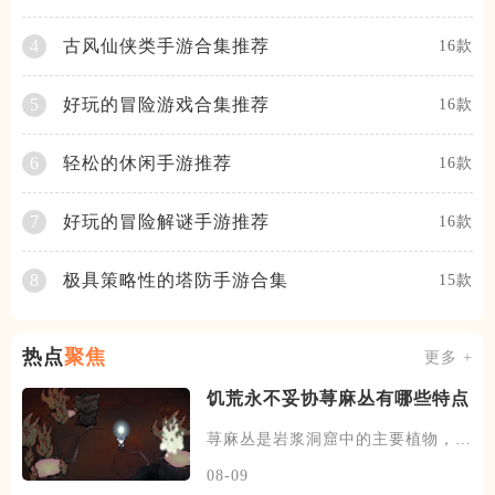
古风仙侠类手游合集推荐
4
16款
好玩的冒险游戏合集推荐
5
16款
轻松的休闲手游推荐
6
16款
好玩的冒险解谜手游推荐
7
16款
极具策略性的塔防手游合集
8
15款
热点
聚焦
更多 +
饥荒永不妥协荨麻丛有哪些特点
荨麻丛是岩浆洞窟中的主要植物，荨
麻丛一共有五个生长阶段，随时
08-09