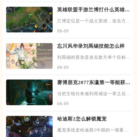
英雄联盟手游兰博打什么英雄好
打
兰博定位是一个战士英雄，攻击方式
以法术攻击为主，常规登场的位
08-09
忘川风华录刘禹锡技能怎么样
刘禹锡的普攻是攻击敌方单个目标，
对其造成一定真伤，特性技能是
08-09
赛博朋克2077东瀛第一等能获得
什么
当把主线任务做到死城这一章之后，
可以去到沃森区的位置，在这边
08-09
哈迪斯2怎么解锁魔宠
魔宠系统是哈迪斯2中期的一项重要
助力，玩家需要在大锅处咏唱特