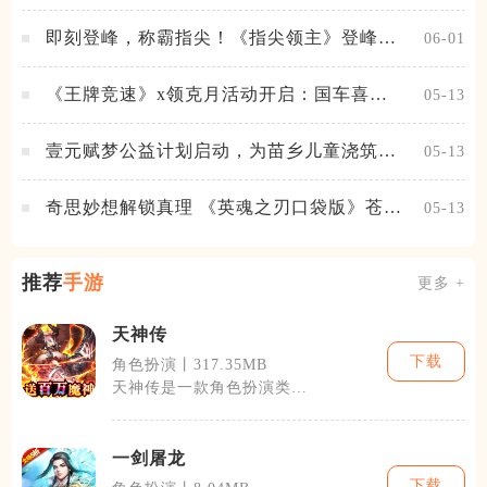
即刻登峰，称霸指尖！《指尖领主》登峰测
06-01
试火热进行中
《王牌竞速》x领克月活动开启：国车喜迎
05-13
进阶，福利不停！
壹元赋梦公益计划启动，为苗乡儿童浇筑梦
05-13
想之路！
奇思妙想解锁真理 《英魂之刃口袋版》苍天
05-13
之拳新皮肤上线
推荐
手游
更多 +
天神传
下载
角色扮演丨317.35MB
天神传是一款角色扮演类
(RPG)手机游戏，它融合了
策略、养成
一剑屠龙
下载