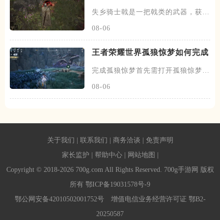
失乡骑士戟是一把戟类的武器，获取
这把武器首先需要去找到艾德格
08-06
王者荣耀世界孤狼惊梦如何完成
完成孤狼惊梦首先需打开孤狼惊梦的
任务列表，接着追踪第一个线索
08-06
关于我们
|
联系我们
|
商务洽谈
|
免责声明
家长监护
|
帮助中心
|
网站地图
|
Copyright © 2018-2026 700g.com All Rights Reserved. 700g手游网 版权
所有
鄂ICP备19031578号-9
鄂公网安备42010502001752号
增值电信业务经营许可证 鄂B2-
20250587