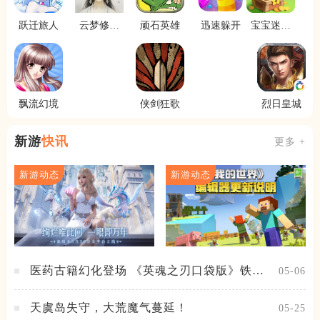
跃迁旅人
云梦修真
顽石英雄
迅速躲开
宝宝迷宫
录
大作战
飘流幻境
侠剑狂歌
烈日皇城
新游
快讯
更多 +
新游动态
新游动态
医药古籍幻化登场 《英魂之刃口袋版》铁扇
05-06
公主新皮肤抢先看
天虞岛失守，大荒魔气蔓延！
05-25