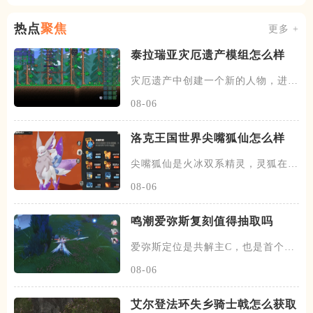
热点
聚焦
更多 +
泰拉瑞亚灾厄遗产模组怎么样
灾厄遗产中创建一个新的人物，进入
世界会获得灾厄的新手礼包，打
08-06
洛克王国世界尖嘴狐仙怎么样
尖嘴狐仙是火冰双系精灵，灵狐在三
十级时进化为九尾狐，五十级时
08-06
鸣潮爱弥斯复刻值得抽取吗
爱弥斯定位是共解主C，也是首个双
模态的主C，分为效应体系的聚
08-06
艾尔登法环失乡骑士戟怎么获取