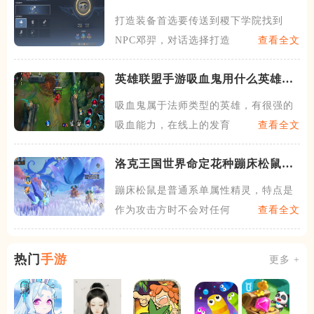
打造装备首选要传送到稷下学院找到
NPC邓羿，对话选择打造装备
查看全文
英雄联盟手游吸血鬼用什么英雄好
打
吸血鬼属于法师类型的英雄，有很强的
吸血能力，在线上的发育能力
查看全文
洛克王国世界命定花种蹦床松鼠怎
么过
蹦床松鼠是普通系单属性精灵，特点是
作为攻击方时不会对任何精灵
查看全文
热门
手游
更多 +