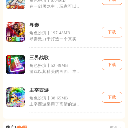
角色扮演丨8.04MB
在一剑屠龙中，玩家可以体
验到丰富多彩的角色成长路
径、独特的武
寻秦
下载
角色扮演丨197.48MB
寻秦致力于打造一个真实还
原古代战争和生活的游戏世
界。游戏集结
三界战歌
下载
角色扮演丨52.49MB
游戏以其精美的画面、丰富
的玩法以及浓厚的东方神话
元素作为核心
主宰西游
下载
角色扮演丨38.65MB
主宰西游采用了高清的游戏
画面和流畅的动作设计，使
得每一个场景