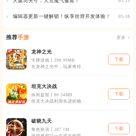
天虞岛失守，大荒魔气蔓延！
05-25
编辑器更新一键解锁！纵享丝滑开发体验！
05-18
推荐
手游
更多 +
龙神之光
下载
卡牌游戏丨298.99MB
在龙神之光中，玩家将经历
从一名普通冒险者到英雄的
蜕变。游戏的
坦克大决战
下载
休闲益智丨88.34MB
坦克大决战利用先进的物理
引擎和高清图形，提供了一
个逼真的战场
破晓九天
下载
角色扮演丨287.1M
游戏最初以一个宏大的世界