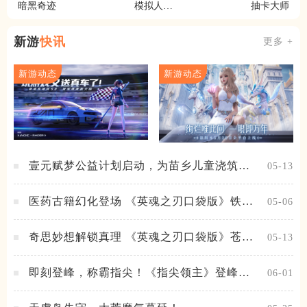
暗黑奇迹
模拟人生
抽卡大师
畅玩版
新游
快讯
更多 +
新游动态
新游动态
壹元赋梦公益计划启动，为苗乡儿童浇筑梦
05-13
想之路！
医药古籍幻化登场 《英魂之刃口袋版》铁扇
05-06
公主新皮肤抢先看
奇思妙想解锁真理 《英魂之刃口袋版》苍天
05-13
之拳新皮肤上线
即刻登峰，称霸指尖！《指尖领主》登峰测
06-01
试火热进行中