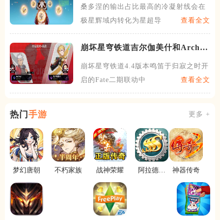
桑多涅的输出占比最高的冷凝射线会在
极星辉域内转化为星超导伤害
查看全文
崩坏星穹铁道吉尔伽美什和Archer
选哪个好
崩坏星穹铁道4.4版本鸣笛于归寂之时开
启的Fate二期联动中
查看全文
热门
手游
更多 +
梦幻唐朝
不朽家族
战神荣耀
阿拉德大
神器传奇
陆