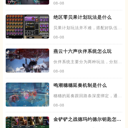
08-08
绝区零贝果计划玩法是什么
贝果计划玩法并不难，搭配好队伍和
装备，进图后开始搜各种箱子，
08-08
燕云十六声伙伴系统怎么玩
伙伴系统主要分为两种玩法，分别是
闲意值和寻野值，将伙伴召唤出
08-08
鸣潮穗穗延奏机制是什么
穗穗的延奏跟回路条深度绑定，通过
积攒芳菲信来为队友提供不同的
08-08
金铲铲之战德玛约德尔钥匙怎么
玩