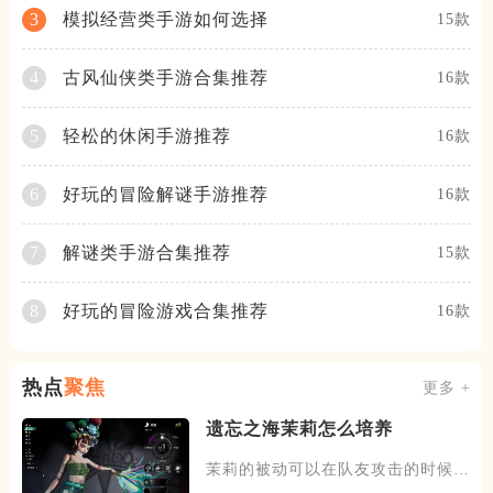
模拟经营类手游如何选择
3
15款
古风仙侠类手游合集推荐
4
16款
轻松的休闲手游推荐
5
16款
好玩的冒险解谜手游推荐
6
16款
解谜类手游合集推荐
7
15款
好玩的冒险游戏合集推荐
8
16款
热点
聚焦
更多 +
遗忘之海茉莉怎么培养
茉莉的被动可以在队友攻击的时候，
有概率发动一次协战，场上的暗