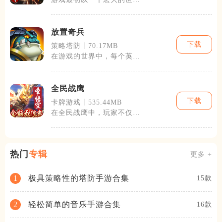
观设定吸引玩家，九个天界
分别有着不同
放置奇兵
下载
策略塔防丨70.17MB
在游戏的世界中，每个英雄
都有着自己独特的技能和背
景故事。玩家
全民战鹰
下载
卡牌游戏丨535.44MB
在全民战鹰中，玩家不仅可
以体验到精彩绝伦的空中战
斗，还可以享
热门
专辑
更多 +
极具策略性的塔防手游合集
1
15款
轻松简单的音乐手游合集
2
16款