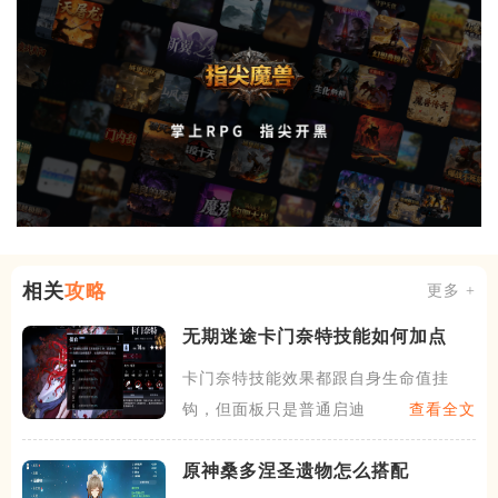
相关
攻略
更多 +
无期迷途卡门奈特技能如何加点
卡门奈特技能效果都跟自身生命值挂
钩，但面板只是普通启迪系的水
查看全文
原神桑多涅圣遗物怎么搭配