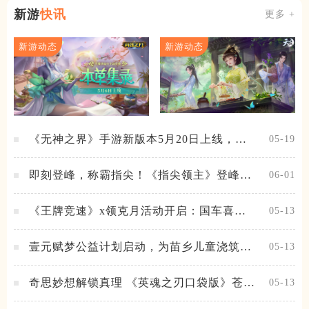
新游
快讯
更多 +
新游动态
新游动态
《无神之界》手游新版本5月20日上线，女
05-19
神降临，守护相伴
即刻登峰，称霸指尖！《指尖领主》登峰测
06-01
试火热进行中
《王牌竞速》x领克月活动开启：国车喜迎
05-13
进阶，福利不停！
壹元赋梦公益计划启动，为苗乡儿童浇筑梦
05-13
想之路！
奇思妙想解锁真理 《英魂之刃口袋版》苍天
05-13
之拳新皮肤上线