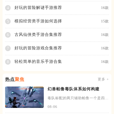
好玩的冒险解谜手游推荐
4
16款
模拟经营类手游如何选择
5
15款
古风仙侠类手游合集推荐
6
16款
好玩的冒险游戏合集推荐
7
16款
轻松简单的音乐手游合集
8
16款
热点
聚焦
更多 +
幻兽帕鲁毒队体系如何构建
毒队标配的两只辅助帕鲁一个是四星
蛊刺妖，可以提供中毒状态百分
08-06