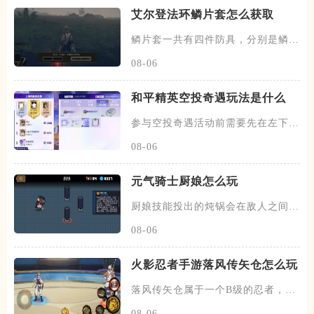
艾尔登法环鳞片套怎么获取
鳞片套一共有四件防具，分别是鳞片
头盔、鳞片铠甲、以及鳞片臂甲
08-06
和平精英空投奇遇玩法是什么
参与空投奇遇活动前需要先在左下角
选择战区，确定完毕后在该活动
08-06
元气骑士厨娘怎么玩
厨娘技能投出的炖锅会在敌人之间反
复弹跳，每次反弹都会生成一份
08-06
火影忍者手游落风传矢仓怎么玩
落风传矢仓属于一个B级的忍者，带
有特殊的尾兽机制，在开局会跟
08-06