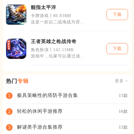
舰指太平洋
下载
卡牌游戏丨86.83MB
这是一款以二战海战为背景
的军事策略卡牌手游，真实
还原了历史上
王者英雄之枪战传奇
下载
角色扮演丨142.15MB
游戏中，玩家可以通过成为
不同的英雄角色，来体验各
具特色的战斗
热门
专辑
更多 +
极具策略性的塔防手游合集
1
15款
轻松的休闲手游推荐
2
16款
解谜类手游合集推荐
3
15款