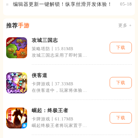
编辑器更新一键解锁！纵享丝滑开发体验！
05-18
推荐
手游
更多 +
攻城三国志
下载
策略塔防丨15.81MB
攻城三国志采用了即时策略
玩法，玩家可以实时操作，
与全国各地的
侠客道
下载
卡牌游戏丨37.33MB
在侠客道中，玩家将体验到
从一名普通少年成长为武林
高手的过程。
崛起：终极王者
下载
卡牌游戏丨61.17MB
崛起终极王者将玩家置于一
个中世纪的幻想世界中，每
一名玩家都将