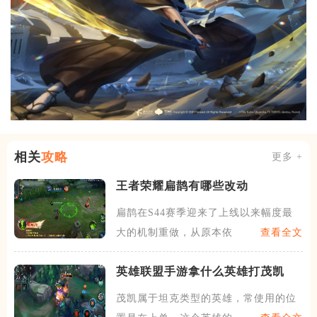
相关
攻略
更多 +
王者荣耀扁鹊有哪些改动
扁鹊在S44赛季迎来了上线以来幅度最
大的机制重做，从原本依赖
查看全文
英雄联盟手游拿什么英雄打茂凯
茂凯属于坦克类型的英雄，常使用的位