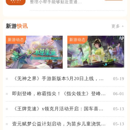
整理小帮手能够贴近普通人
日常收纳、物品归类和事务
梳理的实际需
新游
快讯
更多 +
新游动态
新游动态
《无神之界》手游新版本5月20日上线，女
05-19
神降临，守护相伴
即刻登峰，称霸指尖！《指尖领主》登峰测
06-01
试火热进行中
《王牌竞速》x领克月活动开启：国车喜迎
05-13
进阶，福利不停！
壹元赋梦公益计划启动，为苗乡儿童浇筑梦
05-13
想之路！