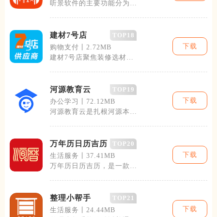
听景软件的主要功能分为以
下几个方面
建材7号店
TOP18
下载
购物支付丨2.72MB
建材7号店聚焦装修选材与
建材采购需求，面向个人装
修业主、工长
河源教育云
TOP19
下载
办公学习丨72.12MB
河源教育云是扎根河源本
地、服务全市师生与家长的
一站式教育服务
万年历日历吉历
TOP20
下载
生活服务丨37.41MB
万年历日历吉历，是一款把
传统历法和现代生活需求结
合起来的实用
整理小帮手
TOP21
下载
生活服务丨24.44MB