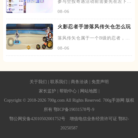
参与空投奇遇活动前需要先在左下角
选择战区，确定完毕后在该活动
08-06
火影忍者手游落风传矢仓怎么玩
落风传矢仓属于一个B级的忍者，带
有特殊的尾兽机制，在开局会跟
08-06
关于我们
|
联系我们
|
商务洽谈
|
免责声明
家长监护
|
帮助中心
|
网站地图
|
Copyright © 2018-2026 700g.com All Rights Reserved. 700g手游网 版权
所有
鄂ICP备19031578号-9
鄂公网安备42010502001752号
增值电信业务经营许可证 鄂B2-
20250587