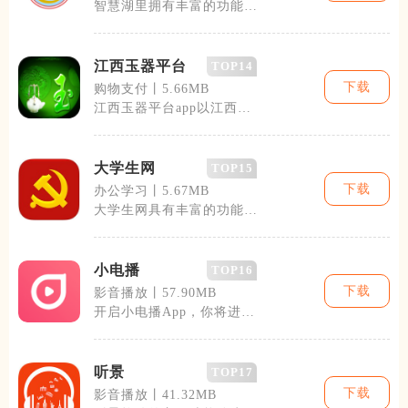
智慧湖里拥有丰富的功能模
块，包括但不限于：居民身
份验证、生活
江西玉器平台
TOP14
下载
购物支付丨5.66MB
江西玉器平台app以江西丰
富的玉器资源为基础，融合
了先进的互
大学生网
TOP15
下载
办公学习丨5.67MB
大学生网具有丰富的功能模
块和覆盖面广的服务内容。
在学习模块，
小电播
TOP16
下载
影音播放丨57.90MB
开启小电播App，你将进入
一个内容丰富的虚拟世界。
App设计
听景
TOP17
下载
影音播放丨41.32MB