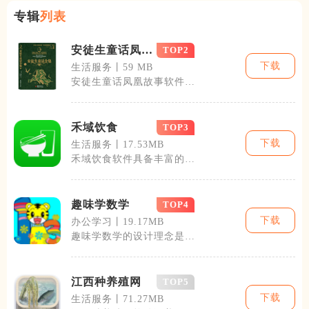
专辑
列表
安徒生童话凤凰
TOP2
故事
下载
生活服务丨59 MB
安徒生童话凤凰故事软件通
过精美的插画、动画、配乐
和互动游戏，
禾域饮食
TOP3
下载
生活服务丨17.53MB
禾域饮食软件具备丰富的功
能模块，包括个人饮食计划
定制、食谱推
趣味学数学
TOP4
下载
办公学习丨19.17MB
趣味学数学的设计理念是使
学习变得有趣。通过将数学
概念融入到各
江西种养殖网
TOP5
下载
生活服务丨71.27MB