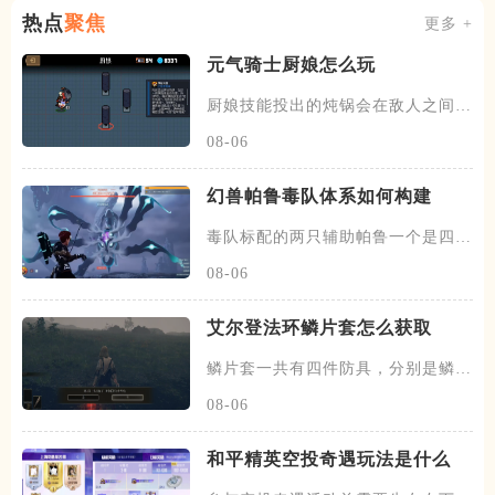
热点
聚焦
更多 +
元气骑士厨娘怎么玩
厨娘技能投出的炖锅会在敌人之间反
复弹跳，每次反弹都会生成一份
08-06
幻兽帕鲁毒队体系如何构建
毒队标配的两只辅助帕鲁一个是四星
蛊刺妖，可以提供中毒状态百分
08-06
艾尔登法环鳞片套怎么获取
鳞片套一共有四件防具，分别是鳞片
头盔、鳞片铠甲、以及鳞片臂甲
08-06
和平精英空投奇遇玩法是什么