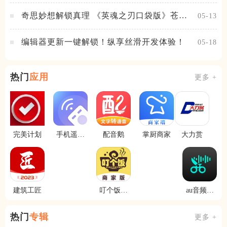
奇思妙想解锁真理 《英魂之刃口袋版》苍天
05-13
之拳新皮肤上线
编辑器更新一键解锁！纵享丝滑开发体验！
05-18
热门
应用
更多 +
完美计划
手机遥控
配音鹅
掌厨商家
大力赏
器大王
建筑工匠
叮个饭商
au音频剪
家
辑
热门
专辑
更多 +